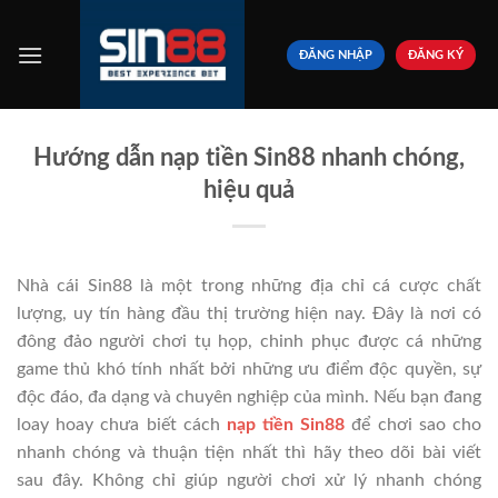
Bỏ
qua
ĐĂNG NHẬP
ĐĂNG KÝ
nội
dung
Hướng dẫn nạp tiền Sin88 nhanh chóng,
hiệu quả
Nhà cái Sin88 là một trong những địa chỉ cá cược chất
lượng, uy tín hàng đầu thị trường hiện nay. Đây là nơi có
đông đảo người chơi tụ họp, chinh phục được cá những
game thủ khó tính nhất bởi những ưu điểm độc quyền, sự
độc đáo, đa dạng và chuyên nghiệp của mình. Nếu bạn đang
loay hoay chưa biết cách
nạp tiền Sin88
để chơi sao cho
nhanh chóng và thuận tiện nhất thì hãy theo dõi bài viết
sau đây. Không chỉ giúp người chơi xử lý nhanh chóng