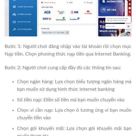
Bước 1: Người chơi đăng nhập vào tài khoản rồi chọn mục
Nạp tiền. Chọn phương thức nạp tiền qua Internet Banking.
Bước 2: Người chơi cung cấp đầy đủ các thông tin sau:
Chọn ngân hàng: Lựa chọn biểu tượng ngân hàng mà
bạn muốn sử dụng hình thức internet banking
Số tiền nạp: Điền số tiền mà bạn muốn chuyển vào
Chọn ví cần nạp: Lựa chọn ô tương ứng ví bạn muốn
chuyển tiền vào
Chọn gói khuyến mãi: Lựa chọn gói khuyến mãi bạn
muốn tham gia