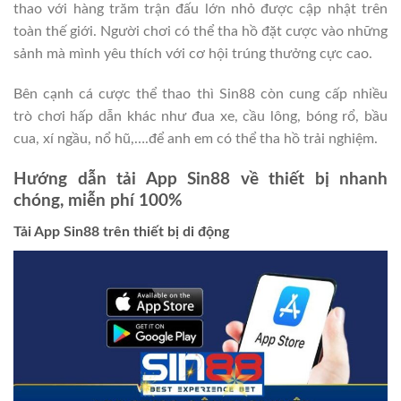
thao với hàng trăm trận đấu lớn nhỏ được cập nhật trên
toàn thế giới. Người chơi có thể tha hồ đặt cược vào những
sảnh mà mình yêu thích với cơ hội trúng thưởng cực cao.
Bên cạnh cá cược thể thao thì Sin88 còn cung cấp nhiều
trò chơi hấp dẫn khác như đua xe, cầu lông, bóng rổ, bầu
cua, xí ngầu, nổ hũ,….để anh em có thể tha hồ trải nghiệm.
Hướng dẫn tải App Sin88 về thiết bị nhanh
chóng, miễn phí 100%
Tải App Sin88 trên thiết bị di động