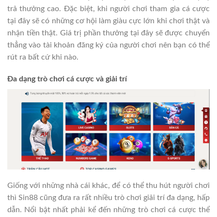
trả thưởng cao. Đặc biệt, khi người chơi tham gia cá cược
tại đây sẽ có những cơ hội làm giàu cực lớn khi chơi thật và
nhận tiền thật. Giá trị phần thưởng tại đây sẽ được chuyển
thẳng vào tài khoản đăng ký của người chơi nên bạn có thể
rút ra bất cứ khi nào.
Đa dạng trò chơi cá cược và giải trí
Giống với những nhà cái khác, để có thể thu hút người chơi
thì Sin88 cũng đưa ra rất nhiều trò chơi giải trí đa dạng, hấp
dẫn. Nổi bật nhất phải kể đến những trò chơi cá cược thể