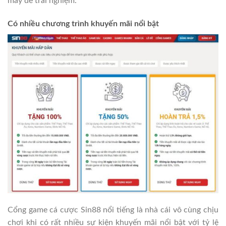
máy để trải nghiệm.
Có nhiều chương trình khuyến mãi nổi bật
Cổng game cá cược Sin88 nổi tiếng là nhà cái vô cùng chịu
chơi khi có rất nhiều sự kiện khuyến mãi nổi bật với tỷ lệ