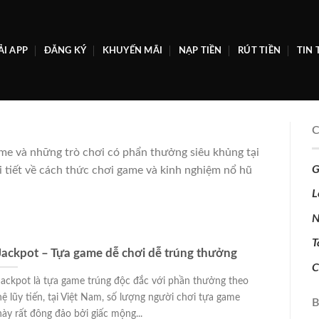
ẢI APP
ĐĂNG KÝ
KHUYẾN MÃI
NẠP TIỀN
RÚT TIỀN
TIN 
me và những trò chơi có phẩn thưởng siêu khủng tại
G
i tiết về cách thức chơi game và kinh nghiệm nổ hũ
L
N
T
Jackpot – Tựa game dễ chơi dễ trúng thưởng
C
Jackpot là tựa game trúng độc đắc với phần thưởng theo
hệ lũy tiến, tại Việt Nam, số lượng người chơi tựa game
này rất đông đảo bởi giấc mộng...