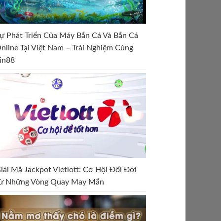
ự Phát Triển Của Máy Bắn Cá Và Bắn Cá
nline Tại Việt Nam – Trải Nghiệm Cùng
in88
iải Mã Jackpot Vietlott: Cơ Hội Đổi Đời
ừ Những Vòng Quay May Mắn