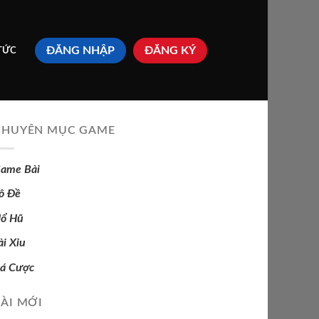
ĐĂNG NHẬP
ĐĂNG KÝ
TỨC
CHUYÊN MỤC GAME
ame Bài
ô Đề
ổ Hũ
ài Xỉu
á Cược
BÀI MỚI