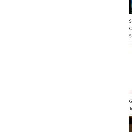
S
O
S
G
T