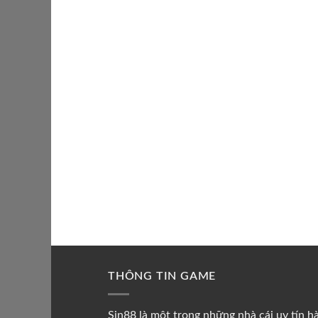
THÔNG TIN GAME
Sin88 là một trong những nhà cái uy tín h