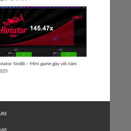
viator Sin88 – Mini game gây sốt năm
025
ARE