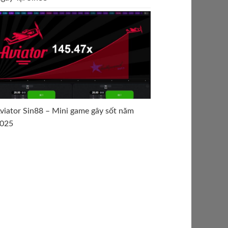
viator Sin88 – Mini game gây sốt năm
025