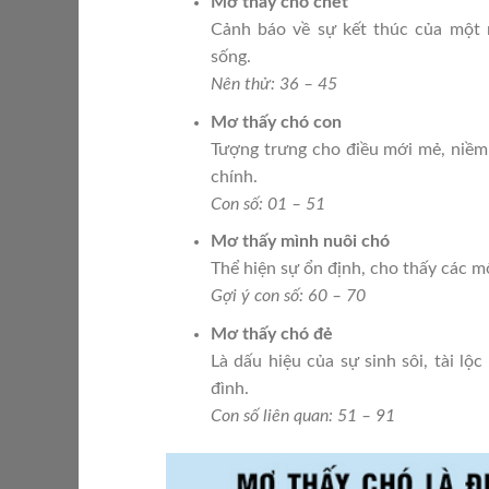
Mơ thấy chó chết
Cảnh báo về sự kết thúc của một 
sống.
Nên thử: 36 – 45
Mơ thấy chó con
Tượng trưng cho điều mới mẻ, niềm v
chính.
Con số: 01 – 51
Mơ thấy mình nuôi chó
Thể hiện sự ổn định, cho thấy các m
Gợi ý con số: 60 – 70
Mơ thấy chó đẻ
Là dấu hiệu của sự sinh sôi, tài lộ
đình.
Con số liên quan: 51 – 91