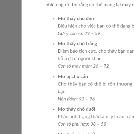
nhiều người tin rằng có thể mang lại may 
Mơ thấy chó đen
Biểu hiện cho việc bạn có thể đang 
Gợi ý con số: 29 – 59
Mơ thấy chó trắng
Điềm báo tích cực, cho thấy bạn đa
hỗ trợ từ người khác.
Con số may mắn: 26 – 72
Mơ bị chó cắn
Cho thấy bạn có thể bị tổn thương 
bạn.
Nên đánh: 93 – 96
Mơ thấy chó đuổi
Phản ánh trạng thái tâm lý lo âu, cảm
Con số phù hợp: 38 – 58