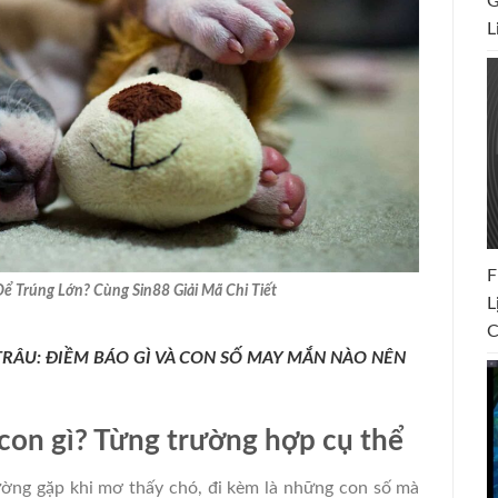
G
L
F
 Trúng Lớn? Cùng Sin88 Giải Mã Chi Tiết
L
C
TRÂU: ĐIỀM BÁO GÌ VÀ CON SỐ MAY MẮN NÀO NÊN
con gì? Từng trường hợp cụ thể
ờng gặp khi mơ thấy chó, đi kèm là những con số mà