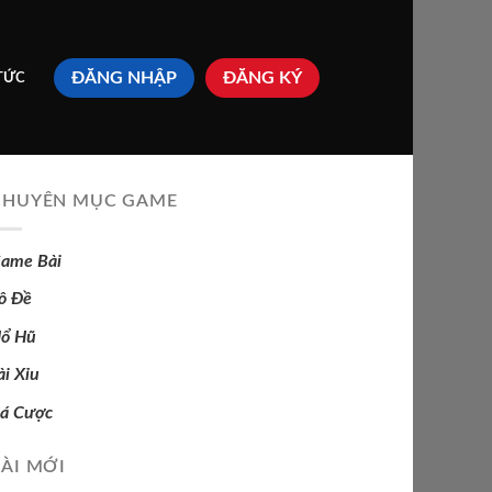
ĐĂNG NHẬP
ĐĂNG KÝ
TỨC
CHUYÊN MỤC GAME
ame Bài
ô Đề
ổ Hũ
ài Xỉu
á Cược
BÀI MỚI