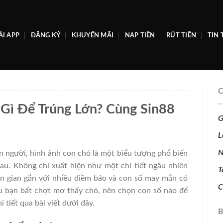
ẢI APP
ĐĂNG KÝ
KHUYẾN MÃI
NẠP TIỀN
RÚT TIỀN
TIN 
Gì Để Trúng Lớn? Cùng Sin88
G
L
N
 người, hình ảnh con chó là một biểu tượng phổ biến
au. Không chỉ xuất hiện như một chi tiết ngẫu nhiên
T
n gian gắn với nhiều điềm báo và con số may mắn có
C
ếu bạn bất chợt mơ thấy chó, nên chọn con số nào để
 tiết qua bài viết dưới đây.