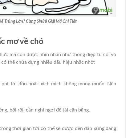
 Trúng Lớn? Cùng Sin88 Giải Mã Chi Tiết
iấc mơ về chó
thức mà còn được nhìn nhận như thông điệp từ cõi vô
ó có thể chứa đựng nhiều dấu hiệu nhắc nhở:
 phi, lời đồn hoặc xích mích không mong muốn. Nên
, bối rối, cần nghỉ ngơi để tái cân bằng.
trong thời gian tới có thể sẽ được đền đáp xứng đáng