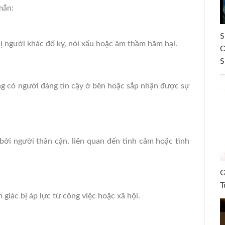
mắn:
S
bị người khác đố kỵ, nói xấu hoặc âm thầm hãm hại.
O
S
ng có người đáng tin cậy ở bên hoặc sắp nhận được sự
bởi người thân cận, liên quan đến tình cảm hoặc tình
G
T
 giác bị áp lực từ công việc hoặc xã hội.