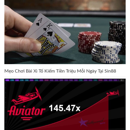
Mẹo Chơi Bài Xì Tố Kiếm Tiền Triệu Mỗi Ngày Tại Sin88