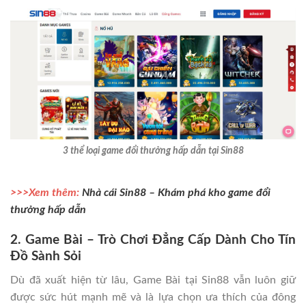
3 thể loại game đổi thưởng hấp dẫn tại Sin88
>>>Xem thêm:
Nhà cái Sin88 – Khám phá kho game đổi
thưởng hấp dẫn
2. Game Bài – Trò Chơi Đẳng Cấp Dành Cho Tín
Đồ Sành Sỏi
Dù đã xuất hiện từ lâu, Game Bài tại Sin88 vẫn luôn giữ
được sức hút mạnh mẽ và là lựa chọn ưa thích của đông