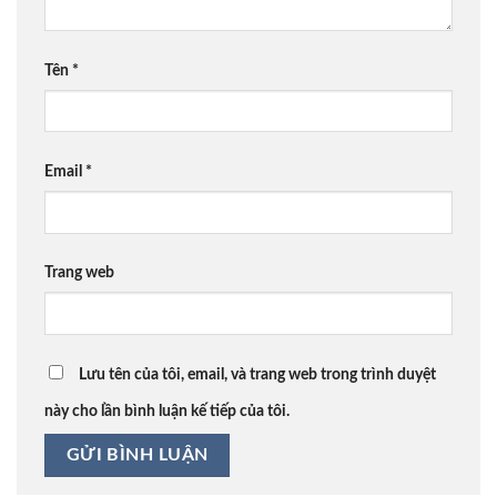
Tên
*
Email
*
Trang web
Lưu tên của tôi, email, và trang web trong trình duyệt
này cho lần bình luận kế tiếp của tôi.