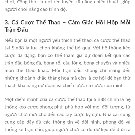
chơi, đồng thời là nơi rèn luyện kỹ năng chiến thuật, giúp
người chơi nâng cao trình độ.
3. Cá Cược Thể Thao – Cảm Giác Hồi Hộp Mỗi
Trận Đấu
Nếu bạn là một người yêu thích thể thao, cá cược thể thao
tại Sin88 là lựa chọn không thể bỏ qua. Với hệ thống kèo
cược đa dạng, bạn có thể tham gia dự đoán kết quả các
trận đấu bóng đá, bóng rổ, cầu lông, bóng chuyền và nhiều
môn thể thao khác. Mỗi trận đấu không chỉ mang đến
những khoảnh khắc thăng hoa mà còn là cơ hội để bạn thử
thách khả năng dự đoán và chiến lược cá cược của mình.
Một điểm mạnh của cá cược thể thao tại Sin88 chính là hệ
thống kèo cược phong phú, phù hợp với mọi đối tượng, từ
người chơi mới cho đến các tay cược kỳ cựu. Nhà cái cũng
cung cấp đầy đủ các thông tin về đội hình, phong độ và
thống kê trận đấu, giúp người chơi có đủ dữ liệu để đưa ra