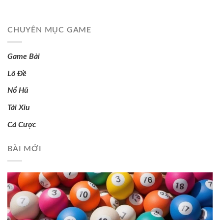
CHUYÊN MỤC GAME
Game Bài
Lô Đề
Nổ Hũ
Tài Xỉu
Cá Cược
BÀI MỚI