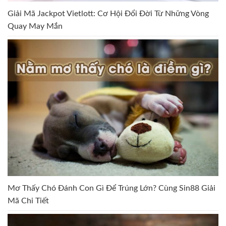
Giải Mã Jackpot Vietlott: Cơ Hội Đổi Đời Từ Những Vòng
Quay May Mắn
Mơ Thấy Chó Đánh Con Gì Để Trúng Lớn? Cùng Sin88 Giải
Mã Chi Tiết