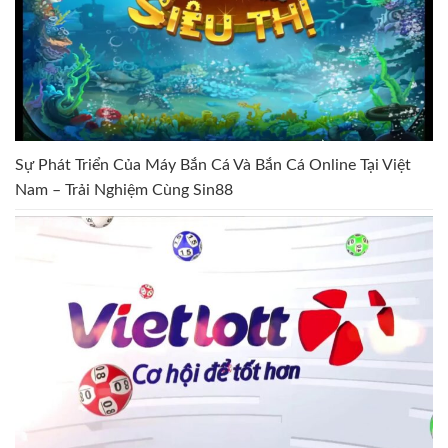
Sự Phát Triển Của Máy Bắn Cá Và Bắn Cá Online Tại Việt
Nam – Trải Nghiệm Cùng Sin88