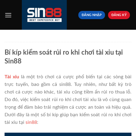
Bỏ
qua
ĐĂNG NHẬP
ĐĂNG KÝ
nội
dung
Bí kíp kiểm soát rủi ro khi chơi tài xỉu tại
Sin88
Tài xỉu
là một trò chơi cá cược phổ biến tại các sòng bài
trực tuyến, bao gồm cả sin88. Tuy nhiên, như bất kỳ trò
chơi cá cược nào khác, tài xỉu cũng tiềm ẩn rủi ro thua lỗ.
Do đó, việc kiểm soát rủi ro khi chơi tài xỉu là vô cùng quan
trọng để đảm bảo trải nghiệm cá cược an toàn và hiệu quả.
Dưới đây là một số bí kíp giúp bạn kiểm soát rủi ro khi chơi
tài xỉu tại
sin88
: