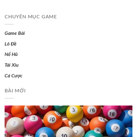
CHUYÊN MỤC GAME
Game Bài
Lô Đề
Nổ Hũ
Tài Xỉu
Cá Cược
BÀI MỚI