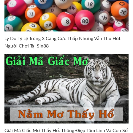
Lý Do Tỷ Lệ Trúng 3 Càng Cực Thấp Nhưng Vẫn Thu Hút
Người Chơi Tại Sin88
Giải Mã Giấc Mơ Thấy Hổ: Thông Điệp Tâm Linh Và Con Số