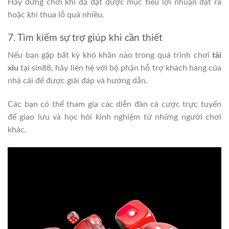
Hãy dừng chơi khi đã đạt được mục tiêu lợi nhuận đặt ra
hoặc khi thua lỗ quá nhiều.
7. Tìm kiếm sự trợ giúp khi cần thiết
Nếu bạn gặp bất kỳ khó khăn nào trong quá trình chơi
tài
xỉu
tại sin88, hãy liên hệ với bộ phận hỗ trợ khách hàng của
nhà cái để được giải đáp và hướng dẫn.
Các bạn có thể tham gia các diễn đàn cá cược trực tuyến
để giao lưu và học hỏi kinh nghiệm từ những người chơi
khác.