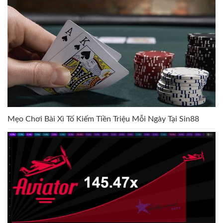
Mẹo Chơi Bài Xì Tố Kiếm Tiền Triệu Mỗi Ngày Tại Sin88