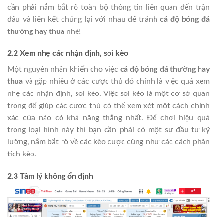
cần phải nắm bắt rõ toàn bộ thông tin liên quan đến trận
đấu và liên kết chúng lại với nhau để tránh
cá độ bóng đá
thường hay thua
nhé!
2.2 Xem nhẹ các nhận định, soi kèo
Một nguyên nhân khiến cho việc
cá độ bóng đá thường hay
thua
và gặp
nhiều ở các cược thủ đó chính là việc quá xem
nhẹ các nhận định, soi kèo. Việc soi kèo là một cơ sở quan
trọng để giúp các cược thủ có thể xem xét một cách chính
xác cửa nào có khả năng thắng nhất. Để chơi hiệu quả
trong loại hình này thì bạn cần phải có một sự đầu tư kỹ
lưỡng, nắm bắt rõ về các kèo cược cũng như các cách phân
tích kèo.
2.3 Tâm lý không ổn định