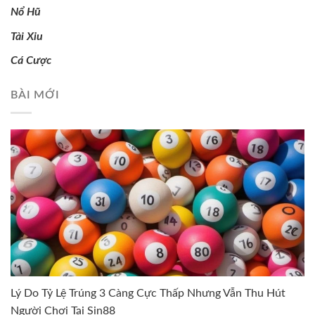
Nổ Hũ
Tài Xỉu
Cá Cược
BÀI MỚI
Lý Do Tỷ Lệ Trúng 3 Càng Cực Thấp Nhưng Vẫn Thu Hút
Người Chơi Tại Sin88