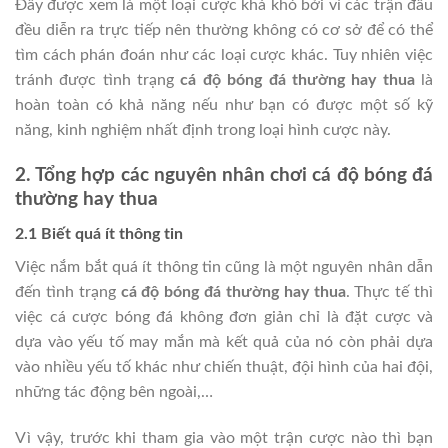
Đây được xem là một loại cược khá khó bởi vì các trận đấu
đều diễn ra trực tiếp nên thường không có cơ sở để có thể
tìm cách phán đoán như các loại cược khác. Tuy nhiên việc
tránh được tình trạng
cá độ bóng đá thường hay thua
là
hoàn toàn có khả năng nếu như bạn có được một số kỹ
năng, kinh nghiệm nhất định trong loại hình cược này.
2. Tổng hợp các nguyên nhân chơi cá độ bóng đá
thường hay thua
2.1 Biết quá ít thông tin
Việc nắm bắt quá ít thông tin cũng là một nguyên nhân dẫn
đến tình trạng
cá độ bóng đá thường hay thua
. Thực tế thì
việc cá cược bóng đá không đơn giản chỉ là đặt cược và
dựa vào yếu tố may mắn mà kết quả của nó còn phải dựa
vào nhiều yếu tố khác như chiến thuật, đội hình của hai đội,
những tác động bên ngoài,…
Vì vậy, trước khi tham gia vào một trận cược nào thì bạn