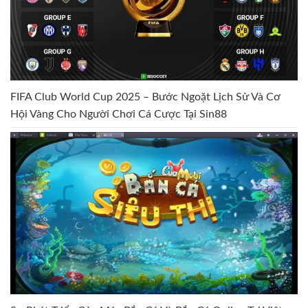
FIFA Club World Cup 2025 – Bước Ngoặt Lịch Sử Và Cơ
Hội Vàng Cho Người Chơi Cá Cược Tại Sin88