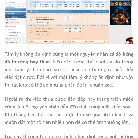
Tâm lý không ổn định cũng là một nguyên nhân
cá độ bóng
đá thường hay thua
. Nếu các cược thủ chơi cá độ trong
một tâm lý chán nản, stress thì sẽ ảnh hưởng rất xấu đến
việc đặt cược. Bởi vì với một tâm lý không ổn định như vậy
thì rất khó có thể có những phán đoán chuẩn xác.
Ngoài ra thì việc thua cược liên tiếp hay thắng triền miên
cũng là một nguyên nhân dẫn đến tình trạng mất kiểm soát.
Khi thắng liên tục thì các cược thủ sẽ quá phấn khích và
muốn đặt một số tiền nhiều hơn để có thể ôm thưởng lớn.
Lúc này thì quá trình phân tích, nhận định sẽ bị ảnh hưởng