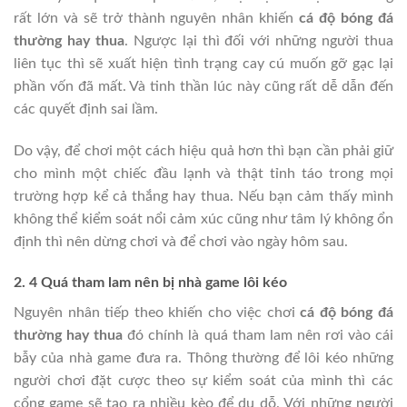
rất lớn và sẽ trở thành nguyên nhân khiến
cá độ bóng đá
thường hay thua
. Ngược lại thì đối với những người thua
liên tục thì sẽ xuất hiện tình trạng cay cú muốn gỡ gạc lại
phần vốn đã mất. Và tinh thần lúc này cũng rất dễ dẫn đến
các quyết định sai lầm.
Do vậy, để chơi một cách hiệu quả hơn thì bạn cần phải giữ
cho mình một chiếc đầu lạnh và thật tỉnh táo trong mọi
trường hợp kể cả thắng hay thua. Nếu bạn cảm thấy mình
không thể kiểm soát nổi cảm xúc cũng như tâm lý không ổn
định thì nên dừng chơi và để chơi vào ngày hôm sau.
2. 4 Quá tham lam nên bị nhà game lôi kéo
Nguyên nhân tiếp theo khiến cho việc chơi
cá độ bóng đá
thường hay thua
đó chính là quá tham lam nên rơi vào cái
bẫy của nhà game đưa ra. Thông thường để lôi kéo những
người chơi đặt cược theo sự kiểm soát của mình thì các
cổng game sẽ tạo ra nhiều kèo để dụ dỗ. Với những người