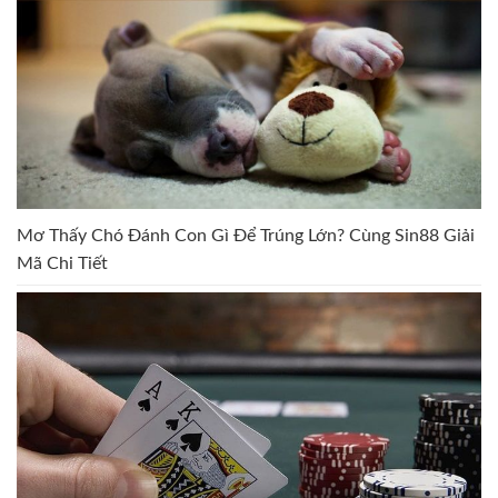
Mơ Thấy Chó Đánh Con Gì Để Trúng Lớn? Cùng Sin88 Giải
Mã Chi Tiết