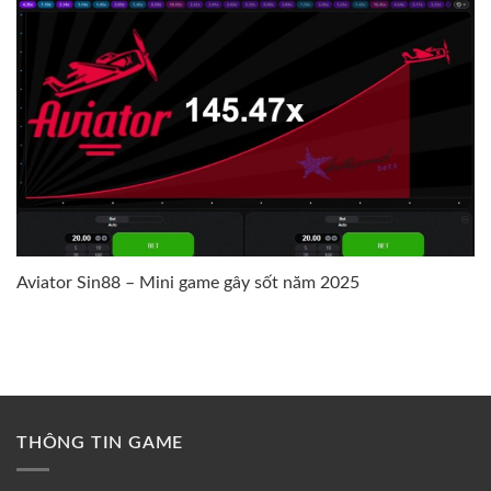
Aviator Sin88 – Mini game gây sốt năm 2025
THÔNG TIN GAME