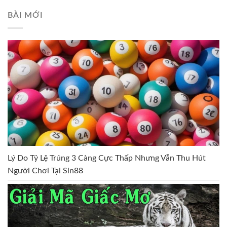
BÀI MỚI
Lý Do Tỷ Lệ Trúng 3 Càng Cực Thấp Nhưng Vẫn Thu Hút
Người Chơi Tại Sin88