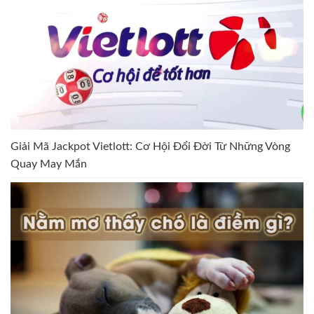
Giải Mã Jackpot Vietlott: Cơ Hội Đổi Đời Từ Những Vòng
Quay May Mắn