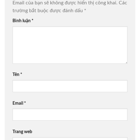
Email của bạn sẽ không được hiển thị công khai.
Các
trường bắt buộc được đánh dấu
*
Bình luận
*
Tên
*
Email
*
Trang web