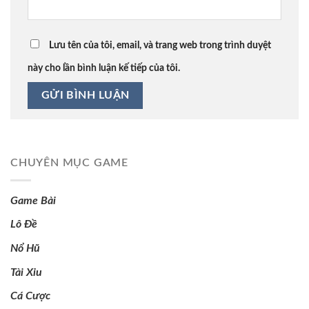
Lưu tên của tôi, email, và trang web trong trình duyệt
này cho lần bình luận kế tiếp của tôi.
CHUYÊN MỤC GAME
Game Bài
Lô Đề
Nổ Hũ
Tài Xỉu
Cá Cược