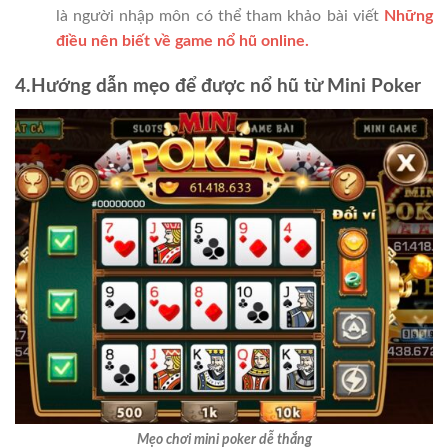
là người nhập môn có thể tham khảo bài viết
Những
điều nên biết về game nổ hũ online.
4.Hướng dẫn mẹo để được nổ hũ từ Mini Poker
Mẹo chơi mini poker dễ thắng