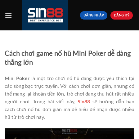
Bỏ
qua
ĐĂNG NHẬP
ĐĂNG KÝ
nội
dung
Cách chơi game nổ hũ Mini Poker dễ dàng
thắng lớn
Mini Poker
là một trò chơi nổ hũ đang được yêu thích tại
các sòng bạc trực tuyến. Với cách chơi đơn giản, nhưng có
thể mang lại khoản tiền lớn, trò chơi đang thu hút rất nhiều
người chơi. Trong bài viết này,
Sin88
sẽ hướng dẫn bạn
cách chơi nổ hũ đơn giản mà dễ hiểu để nhận được nhiều
hũ từ trò chơi này.