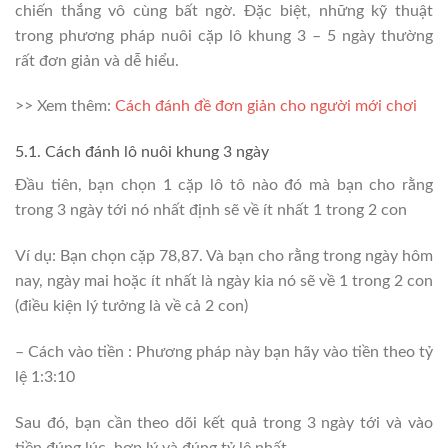
chiến thắng vô cùng bất ngờ. Đặc biệt, những kỹ thuật
trong phương pháp nuôi cặp lô khung 3 – 5 ngày thường
rất đơn giản và dễ hiểu.
>> Xem thêm:
Cách đánh đề đơn giản cho người mới chơi
5.1. Cách đánh lô nuôi khung 3 ngày
Đầu tiên, bạn chọn 1 cặp lô tô nào đó mà bạn cho rằng
trong 3 ngày tới nó nhất định sẽ về ít nhất 1 trong 2 con
Ví dụ: Bạn chọn cặp 78,87. Và bạn cho rằng trong ngày hôm
nay, ngày mai hoặc ít nhất là ngày kia nó sẽ về 1 trong 2 con
(điều kiện lý tưởng là về cả 2 con)
– Cách vào tiền : Phương pháp này bạn hãy vào tiền theo tỷ
lệ 1:3:10
Sau đó, bạn cần theo dõi kết quả trong 3 ngày tới và vào
tiền đúng lúc, hợp lý và đúng tỷ lệ nhất.