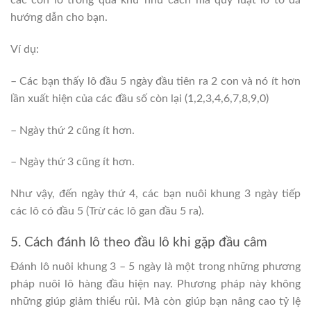
các con lô trong quá khứ như cách mà quy luật lô tô đã
hướng dẫn cho bạn.
Ví dụ:
– Các bạn thấy lô đầu 5 ngày đầu tiên ra 2 con và nó ít hơn
lần xuất hiện của các đầu số còn lại (1,2,3,4,6,7,8,9,0)
– Ngày thứ 2 cũng ít hơn.
– Ngày thứ 3 cũng ít hơn.
Như vậy, đến ngày thứ 4, các bạn nuôi khung 3 ngày tiếp
các lô có đầu 5 (Trừ các lô gan đầu 5 ra).
5. Cách đánh lô theo đầu lô khi gặp đầu câm
Đánh lô nuôi khung 3 – 5 ngày là một trong những phương
pháp nuôi lô hàng đầu hiện nay. Phương pháp này không
những giúp giảm thiểu rủi. Mà còn giúp bạn nâng cao tỷ lệ