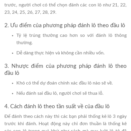
trước, người chơi có thể chọn đánh các con lô như 21, 22,
23, 24, 25, 26, 27, 28, 29.
2. Ưu điểm của phương pháp đánh lô theo đầu lô
Tỷ lệ trúng thưởng cao hơn so với đánh lô thông
thường.
Dễ dàng thực hiện và không cần nhiều vốn.
3. Nhược điểm của phương pháp đánh lô theo
đầu lô
Khó có thể dự đoán chính xác đầu lô nào sẽ về.
Nếu đánh sai đầu lô, người chơi sẽ thua lỗ.
4. Cách đánh lô theo tần suất về của đầu lô
Để đánh theo cách này thì các bạn phải thống kê lô 3 ngày
trước khi đánh. Hoạt động này chỉ đơn thuần là thống kê