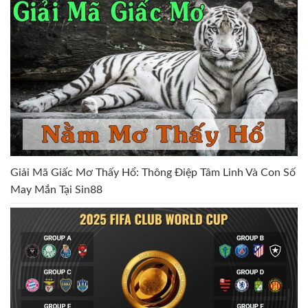
Giải Mã Giấc Mơ Thấy Hổ: Thông Điệp Tâm Linh Và Con Số
May Mắn Tại Sin88