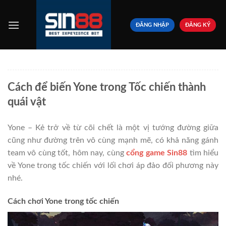
Bỏ
qua
ĐĂNG NHẬP
ĐĂNG KÝ
nội
dung
Cách để biến Yone trong Tốc chiến thành
quái vật
Yone – Kẻ trở về từ cõi chết là một vị tướng đường giữa
cũng như đường trên vô cùng mạnh mẽ, có khả năng gánh
team vô cùng tốt, hôm nay, cùng
cổng game Sin88
tìm hiểu
về Yone trong tốc chiến với lối chơi áp đảo đối phương này
nhé.
Cách chơi Yone trong tốc chiến