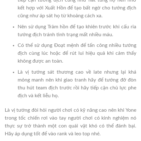
tiếp cận tướng địch cũng như hất tung họ nên nhớ
kết hợp với Xuất Hồn để tạo bất ngờ cho tướng địch
cũng như áp sát họ từ khoảng cách xa.
Nên sử dụng Trảm hồn để tạo khiên trước khi cấu rỉa
tướng địch tránh tình trạng mất nhiều máu.
Có thể sử dụng Đoạt mệnh để tấn công nhiều tướng
địch cùng lúc hoặc để rút lui hiệu quả khi cảm thấy
không được an toàn.
Là vị tướng sát thương cao về late nhưng lại khá
mỏng manh nên khi giao tranh hãy để tướng đỡ đòn
thu hút team địch trước rồi hãy tiếp cận chủ lực phe
địch và kết liễu họ.
Là vị tướng đòi hỏi người chơi có kỹ năng cao nên khi Yone
trong tốc chiến rơi vào tay người chơi có kinh nghiệm nó
thực sự trở thành một con quái vật khó có thể đánh bại.
Hãy áp dụng tốt để vào rank và leo top nhé.