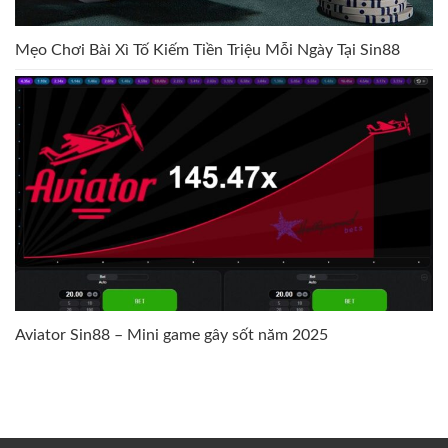
Mẹo Chơi Bài Xì Tố Kiếm Tiền Triệu Mỗi Ngày Tại Sin88
Aviator Sin88 – Mini game gây sốt năm 2025