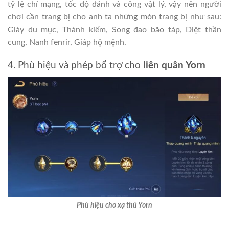
tỷ lệ chí mạng, tốc độ đánh và công vật lý, vậy nên người
chơi cần trang bị cho anh ta những món trang bị như sau:
Giày du mục, Thánh kiếm, Song đao bão táp, Diệt thần
cung, Nanh fenrir, Giáp hộ mệnh.
4. Phù hiệu và phép bổ trợ cho
liên quân Yorn
Phù hiệu cho xạ thủ Yorn