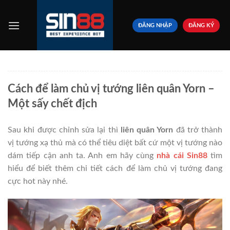
Bỏ
qua
ĐĂNG NHẬP
ĐĂNG KÝ
nội
dung
Cách để làm chủ vị tướng liên quân Yorn –
Một sấy chết địch
Sau khi được chỉnh sửa lại thì
liên quân Yorn
đã trở thành
vị tướng xạ thủ mà có thể tiêu diệt bất cứ một vị tướng nào
dám tiếp cận anh ta. Anh em hãy cùng
nhà cái Sin88
tìm
hiểu để biết thêm chi tiết cách để làm chủ vị tướng đang
cực hot này nhé.