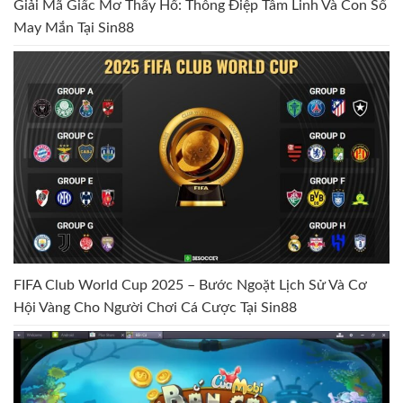
Giải Mã Giấc Mơ Thấy Hổ: Thông Điệp Tâm Linh Và Con Số
May Mắn Tại Sin88
FIFA Club World Cup 2025 – Bước Ngoặt Lịch Sử Và Cơ
Hội Vàng Cho Người Chơi Cá Cược Tại Sin88