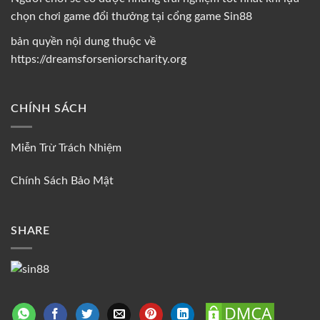
chọn chơi game đổi thưởng tại cổng game Sin88
bản quyền nội dung thuộc về
https://dreamsforseniorscharity.org
CHÍNH SÁCH
Miễn Trừ Trách Nhiệm
Chính Sách Bảo Mật
SHARE