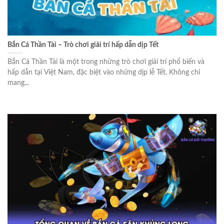
Bắn Cá Thần Tài – Trò chơi giải trí hấp dẫn dịp Tết
Bắn Cá Thần Tài là một trong những trò chơi giải trí phổ biến và
hấp dẫn tại Việt Nam, đặc biệt vào những dịp lễ Tết. Không chỉ
mang...