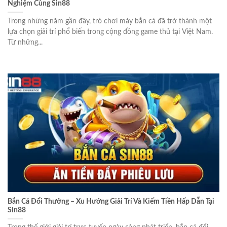
Nghiệm Cùng Sin88
Trong những năm gần đây, trò chơi máy bắn cá đã trở thành một
lựa chọn giải trí phổ biến trong cộng đồng game thủ tại Việt Nam.
Từ những...
Bắn Cá Đổi Thưởng – Xu Hướng Giải Trí Và Kiếm Tiền Hấp Dẫn Tại
Sin88