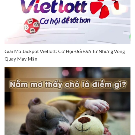
Giải Mã Jackpot Vietlott: Cơ Hội Đổi Đời Từ Những Vòng
Quay May Mắn