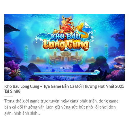
Kho Báu Long Cung – Tựa Game Bắn Cá Đổi Thưởng Hot Nhất 2025
Tại Sin88
Trong thế giới game trực tuyến ngày càng phát triển, dòng game
bắn cá đổi thưởng vẫn luôn giữ vững sức hút nhờ lối chơi đơn
giản, hình ảnh sinh...