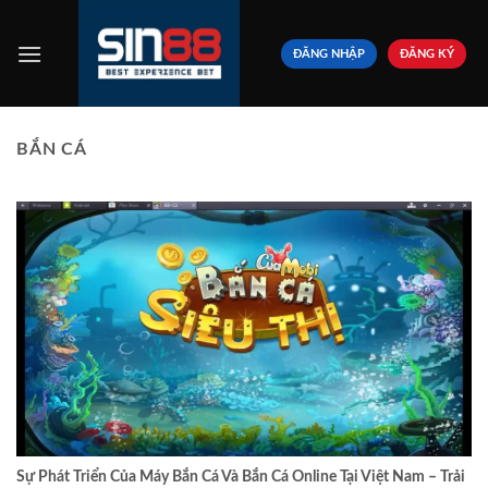
Bỏ
qua
ĐĂNG NHẬP
ĐĂNG KÝ
nội
dung
BẮN CÁ
Sự Phát Triển Của Máy Bắn Cá Và Bắn Cá Online Tại Việt Nam – Trải