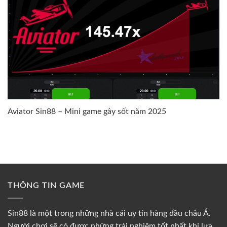
Aviator Sin88 – Mini game gây sốt năm 2025
THÔNG TIN GAME
Sin88 là một trong những nhà cái uy tín hàng đầu châu Á.
Người chơi sẽ có được những trải nghiệm tốt nhất khi lựa