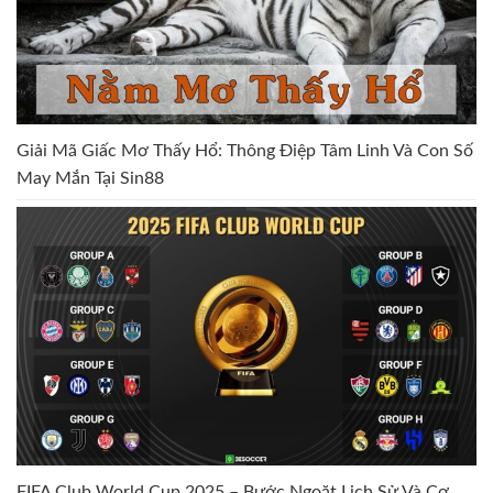
Giải Mã Giấc Mơ Thấy Hổ: Thông Điệp Tâm Linh Và Con Số
May Mắn Tại Sin88
FIFA Club World Cup 2025 – Bước Ngoặt Lịch Sử Và Cơ