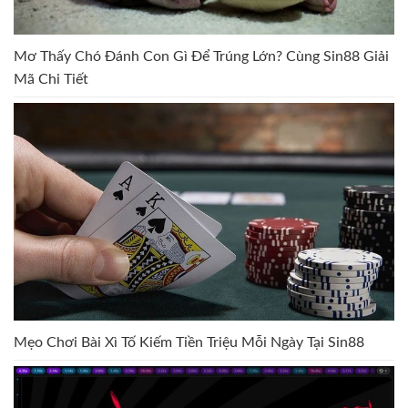
Mơ Thấy Chó Đánh Con Gì Để Trúng Lớn? Cùng Sin88 Giải
Mã Chi Tiết
Mẹo Chơi Bài Xì Tố Kiếm Tiền Triệu Mỗi Ngày Tại Sin88