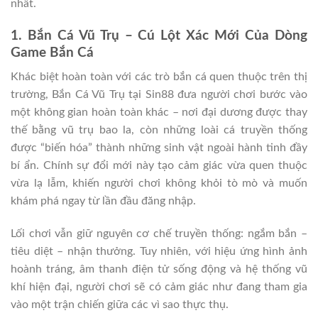
nhất.
1. Bắn Cá Vũ Trụ – Cú Lột Xác Mới Của Dòng
Game Bắn Cá
Khác biệt hoàn toàn với các trò bắn cá quen thuộc trên thị
trường, Bắn Cá Vũ Trụ tại Sin88 đưa người chơi bước vào
một không gian hoàn toàn khác – nơi đại dương được thay
thế bằng vũ trụ bao la, còn những loài cá truyền thống
được “biến hóa” thành những sinh vật ngoài hành tinh đầy
bí ẩn. Chính sự đổi mới này tạo cảm giác vừa quen thuộc
vừa lạ lẫm, khiến người chơi không khỏi tò mò và muốn
khám phá ngay từ lần đầu đăng nhập.
Lối chơi vẫn giữ nguyên cơ chế truyền thống: ngắm bắn –
tiêu diệt – nhận thưởng. Tuy nhiên, với hiệu ứng hình ảnh
hoành tráng, âm thanh điện tử sống động và hệ thống vũ
khí hiện đại, người chơi sẽ có cảm giác như đang tham gia
vào một trận chiến giữa các vì sao thực thụ.