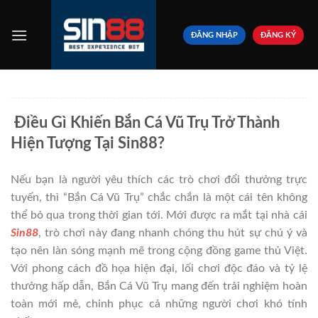
Bỏ
qua
ĐĂNG NHẬP
ĐĂNG KÝ
nội
dung
Điều Gì Khiến Bắn Cá Vũ Trụ Trở Thành
Hiện Tượng Tại Sin88?
Nếu bạn là người yêu thích các trò chơi đổi thưởng trực
tuyến, thì “Bắn Cá Vũ Trụ” chắc chắn là một cái tên không
thể bỏ qua trong thời gian tới. Mới được ra mắt tại nhà cái
Sin88
, trò chơi này đang nhanh chóng thu hút sự chú ý và
tạo nên làn sóng mạnh mẽ trong cộng đồng game thủ Việt.
Với phong cách đồ họa hiện đại, lối chơi độc đáo và tỷ lệ
thưởng hấp dẫn, Bắn Cá Vũ Trụ mang đến trải nghiệm hoàn
toàn mới mẻ, chinh phục cả những người chơi khó tính