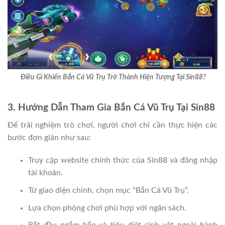
Điều Gì Khiến Bắn Cá Vũ Trụ Trở Thành Hiện Tượng Tại Sin88?
3. Hướng Dẫn Tham Gia Bắn Cá Vũ Trụ Tại Sin88
Để trải nghiệm trò chơi, người chơi chỉ cần thực hiện các
bước đơn giản như sau:
Truy cập website chính thức của Sin88 và đăng nhập
tài khoản.
Từ giao diện chính, chọn mục “Bắn Cá Vũ Trụ”.
Lựa chọn phòng chơi phù hợp với ngân sách.