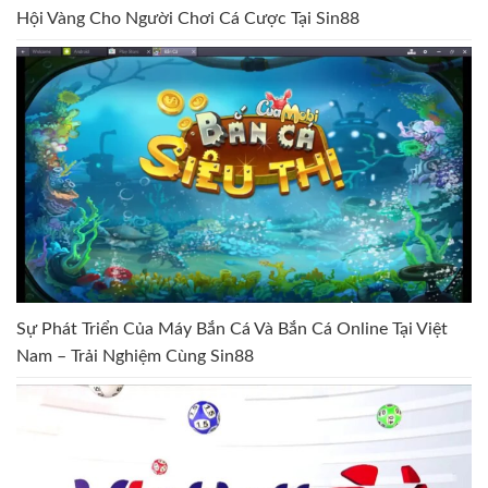
Hội Vàng Cho Người Chơi Cá Cược Tại Sin88
Sự Phát Triển Của Máy Bắn Cá Và Bắn Cá Online Tại Việt
Nam – Trải Nghiệm Cùng Sin88