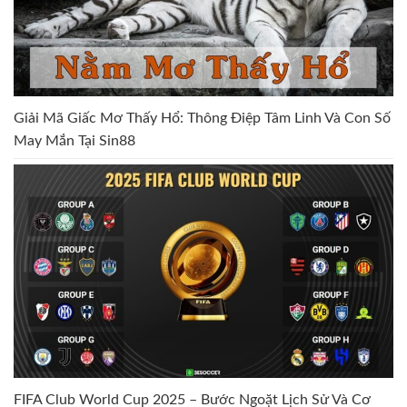
Giải Mã Giấc Mơ Thấy Hổ: Thông Điệp Tâm Linh Và Con Số
May Mắn Tại Sin88
FIFA Club World Cup 2025 – Bước Ngoặt Lịch Sử Và Cơ