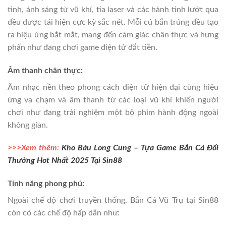
tinh, ánh sáng từ vũ khí, tia laser và các hành tinh lướt qua
đều được tái hiện cực kỳ sắc nét. Mỗi cú bắn trúng đều tạo
ra hiệu ứng bắt mắt, mang đến cảm giác chân thực và hưng
phấn như đang chơi game điện tử đắt tiền.
Âm thanh chân thực:
Âm nhạc nền theo phong cách điện tử hiện đại cùng hiệu
ứng va chạm và âm thanh từ các loại vũ khí khiến người
chơi như đang trải nghiệm một bộ phim hành động ngoài
không gian.
>>>Xem thêm:
Kho Báu Long Cung – Tựa Game Bắn Cá Đổi
Thưởng Hot Nhất 2025 Tại Sin88
Tính năng phong phú:
Ngoài chế độ chơi truyền thống, Bắn Cá Vũ Trụ tại Sin88
còn có các chế độ hấp dẫn như: