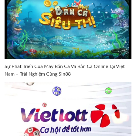
Sự Phát Triển Của Máy Bắn Cá Và Bắn Cá Online Tại Việt
Nam – Trải Nghiệm Cùng Sin88