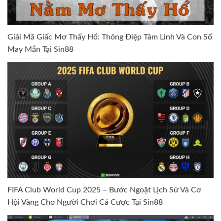
Giải Mã Giấc Mơ Thấy Hổ: Thông Điệp Tâm Linh Và Con Số
May Mắn Tại Sin88
FIFA Club World Cup 2025 – Bước Ngoặt Lịch Sử Và Cơ
Hội Vàng Cho Người Chơi Cá Cược Tại Sin88