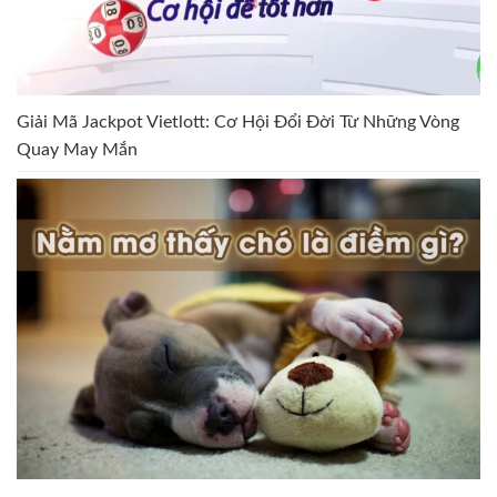
Giải Mã Jackpot Vietlott: Cơ Hội Đổi Đời Từ Những Vòng
Quay May Mắn