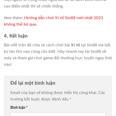
cao điểm nhất thì sẽ chiến thắng.
Xem thêm:
Hướng dẫn chơi Xì tố Sin88 mới nhất 2023
không thể bỏ qua.
4. Kết luận
Bài viết trên đã chia sẻ cách chơi bài
Xì tố
tại Sin88 mà bất
kỳ tân thủ nào cũng cần biết. Hãy nhanh tay tải Sin88 về
máy và tham gia chơi game đổi thưởng trực tuyến ngay thôi
nào!
Để lại một bình luận
Email của bạn sẽ không được hiển thị công khai.
Các
trường bắt buộc được đánh dấu
*
Bình luận
*