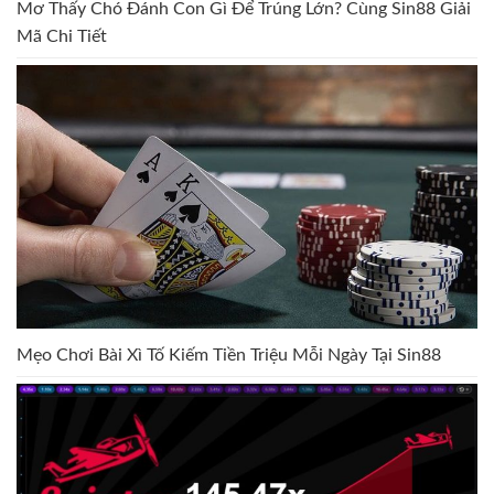
Mơ Thấy Chó Đánh Con Gì Để Trúng Lớn? Cùng Sin88 Giải
Mã Chi Tiết
Mẹo Chơi Bài Xì Tố Kiếm Tiền Triệu Mỗi Ngày Tại Sin88