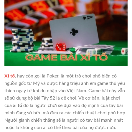
Xì tố
, hay còn gọi là Poker, là một trò chơi phổ biến có
nguồn gốc từ Mỹ và được hàng triệu anh em game thủ yêu
thích ngay từ khi du nhập vào Việt Nam. Game bài này vẫn
sẽ sử dụng bộ bài Tây 52 lá để chơi. Về cơ bản, luật chơi
của
xì tố
đó là người chơi sẽ dựa vào độ mạnh của tay bài
mình đang sở hữu mà đưa ra các chiến thuật chơi phù hợp.
Người giành chiến thắng sẽ là người có tay bài mạnh nhất
hoặc là không còn ai có thể theo bài của họ được nữa.