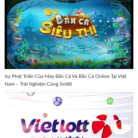
Sự Phát Triển Của Máy Bắn Cá Và Bắn Cá Online Tại Việt
Nam – Trải Nghiệm Cùng Sin88