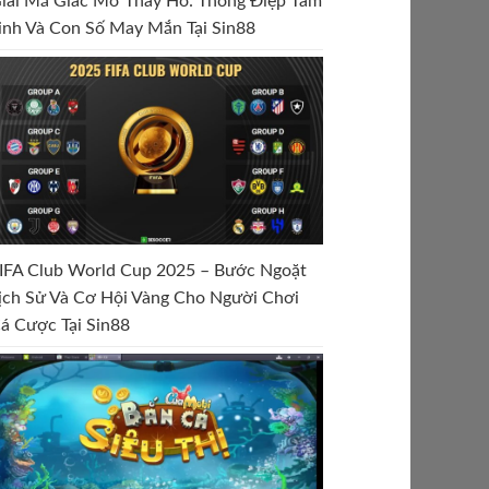
iải Mã Giấc Mơ Thấy Hổ: Thông Điệp Tâm
inh Và Con Số May Mắn Tại Sin88
IFA Club World Cup 2025 – Bước Ngoặt
ịch Sử Và Cơ Hội Vàng Cho Người Chơi
á Cược Tại Sin88