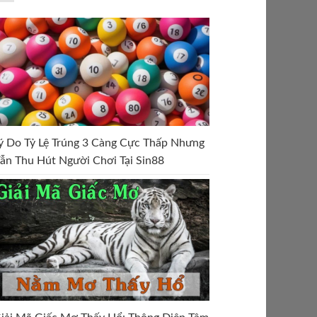
ý Do Tỷ Lệ Trúng 3 Càng Cực Thấp Nhưng
ẫn Thu Hút Người Chơi Tại Sin88