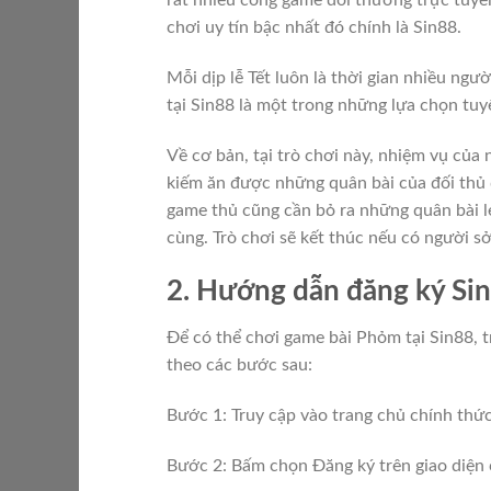
chơi uy tín bậc nhất đó chính là Sin88.
Mỗi dịp lễ Tết luôn là thời gian nhiều ngườ
tại Sin88 là một trong những lựa chọn tuyệ
Về cơ bản, tại trò chơi này, nhiệm vụ của 
kiếm ăn được những quân bài của đối thủ 
game thủ cũng cần bỏ ra những quân bài l
cùng. Trò chơi sẽ kết thúc nếu có người 
2. Hướng dẫn đăng ký Si
Để có thể chơi game bài Phỏm tại Sin88, t
theo các bước sau:
Bước 1: Truy cập vào trang chủ chính thứ
Bước 2: Bấm chọn Đăng ký trên giao diện 