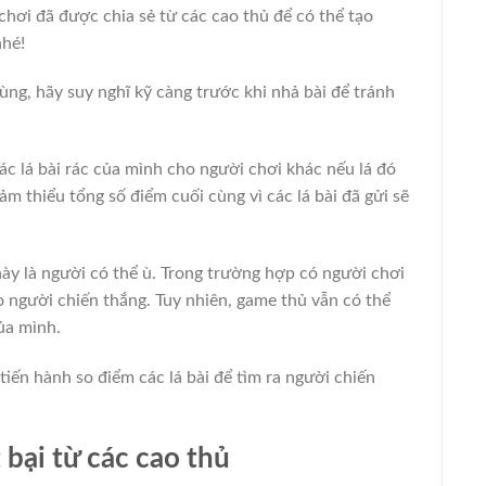
hơi đã được chia sẻ từ các cao thủ để có thể tạo
hé!
ùng, hãy suy nghĩ kỹ càng trước khi nhả bài để tránh
c lá bài rác của mình cho người chơi khác nếu lá đó
m thiểu tổng số điểm cuối cùng vì các lá bài đã gửi sẽ
này là người có thể ù. Trong trường hợp có người chơi
ho người chiến thắng. Tuy nhiên, game thủ vẫn có thể
của mình.
tiến hành so điểm các lá bài để tìm ra người chiến
bại từ các cao thủ