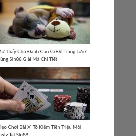
ơ Thấy Chó Đánh Con Gì Để Trúng Lớn?
ùng Sin88 Giải Mã Chi Tiết
ẹo Chơi Bài Xì Tố Kiếm Tiền Triệu Mỗi
gày Tại Sin88