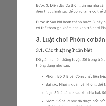
Bước 3: Điền đầy đủ thông tin mà nhà cái
điền thật chính xác để cổng game có thể d
Bước 4: Sau khi hoàn thành bước 3, hãy b
có thể tham gia khám phá kho trò chơi Ph
3. Luật chơi Phỏm cơ bản
3.1. Các thuật ngữ cần biết
Để giành chiến thắng tuyệt đối trong trò 
thông dụng như sau:
Phỏm: Bộ 3 lá bài đồng chất liên tiế
Bài rác: Những quân bài không thể 
Nọc: Số lá bài dư sau khi chia bài. 
Móm: Số bài ở nọc đã được bốc hết 