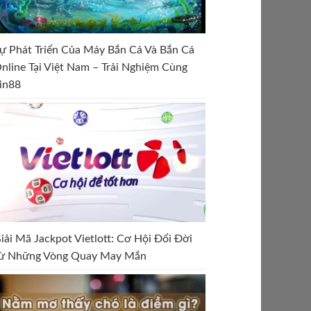
ự Phát Triển Của Máy Bắn Cá Và Bắn Cá
nline Tại Việt Nam – Trải Nghiệm Cùng
in88
iải Mã Jackpot Vietlott: Cơ Hội Đổi Đời
ừ Những Vòng Quay May Mắn