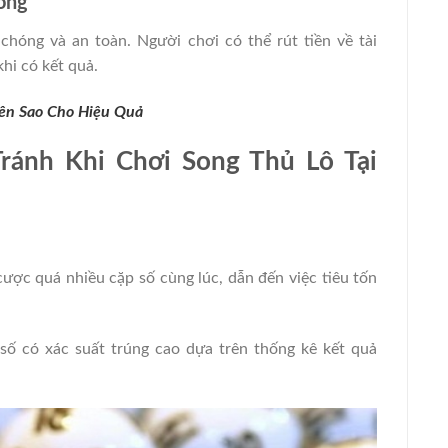
óng
chóng và an toàn. Người chơi có thể rút tiền về tài
hi có kết quả.
Lên Sao Cho Hiệu Quả
ránh Khi Chơi Song Thủ Lô Tại
cược quá nhiều cặp số cùng lúc, dẫn đến việc tiêu tốn
số có xác suất trúng cao dựa trên thống kê kết quả