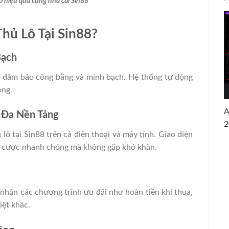
ô hiệu quả cùng nhà cái Sin88
Thủ Lô Tại Sin88?
Bạch
, đảm bảo công bằng và minh bạch. Hệ thống tự động
óng.
A
ợ Đa Nền Tảng
2
lô tại Sin88 trên cả điện thoại và máy tính. Giao diện
ặt cược nhanh chóng mà không gặp khó khăn.
nhận các chương trình ưu đãi như hoàn tiền khi thua,
iệt khác.