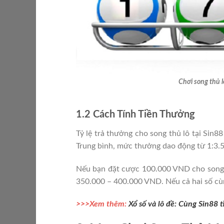
Chơi song thủ l
1.2 Cách Tính Tiền Thưởng
Tỷ lệ trả thưởng cho song thủ lô tại Sin8
Trung bình, mức thưởng dao động từ 1:3.5
Nếu bạn đặt cược 100.000 VND cho song t
350.000 – 400.000 VND. Nếu cả hai số cùn
>>>Xem thêm:
Xổ số và lô đề: Cùng Sin88 