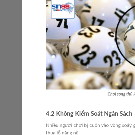
Chơi song thủ l
4.2 Không Kiểm Soát Ngân Sách
Nhiều người chơi bị cuốn vào vòng xoáy g
thua lỗ nặng nề.