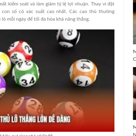
ất kiểm soát và làm giảm tỷ lệ lợi nhuận. Thay vì đặt
g con số có xác suất cao nhất. Các cao thủ thường
 lô mỗi ngày để tối đa hóa khả năng thắng.
M
C
M
N