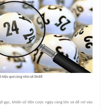
ô hiệu quả cùng nhà cái Sin88
ỡ gạc, khiến số tiền cược ngày càng lớn và dễ rơi vào