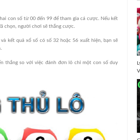
 hai con số từ 00 đến 99 để tham gia cá cược. Nếu kết
đã chọn, người chơi sẽ thắng cược.
và kết quả xổ số có số 32 hoặc 56 xuất hiện, bạn sẽ
.
ến thắng so với việc đánh đơn lô chỉ một con số duy
L
V