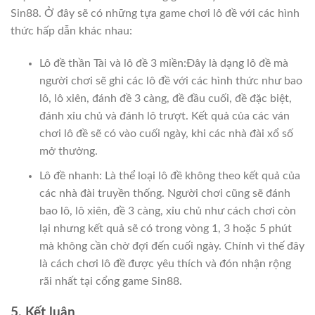
Sin88. Ở đây sẽ có những tựa game chơi lô đề với các hình
thức hấp dẫn khác nhau:
Lô đề thần Tài và lô đề 3 miền:Đây là dạng lô đề mà
người chơi sẽ ghi các lô đề với các hình thức như bao
lô, lô xiên, đánh đề 3 càng, đề đầu cuối, đề đặc biệt,
đánh xỉu chủ và đánh lô trượt. Kết quả của các ván
chơi lô đề sẽ có vào cuối ngày, khi các nhà đài xổ số
mở thưởng.
Lô đề nhanh: Là thể loại lô đề không theo kết quả của
các nhà đài truyền thống. Người chơi cũng sẽ đánh
bao lô, lô xiên, đề 3 càng, xỉu chủ như cách chơi còn
lại nhưng kết quả sẽ có trong vòng 1, 3 hoặc 5 phút
mà không cần chờ đợi đến cuối ngày. Chính vì thế đây
là cách chơi lô đề được yêu thích và đón nhận rộng
rãi nhất tại cổng game Sin88.
5. Kết luận