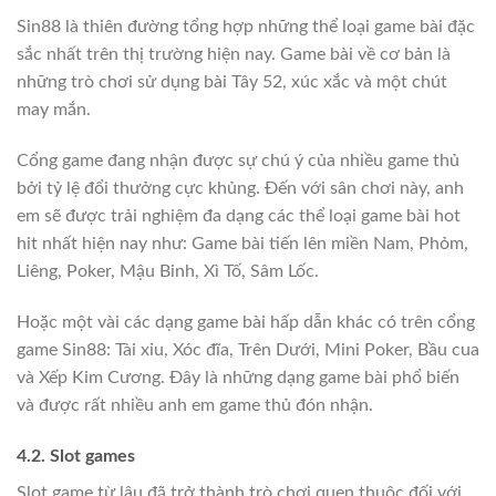
Sin88 là thiên đường tổng hợp những thể loại game bài đặc
sắc nhất trên thị trường hiện nay. Game bài về cơ bản là
những trò chơi sử dụng bài Tây 52, xúc xắc và một chút
may mắn.
Cổng game đang nhận được sự chú ý của nhiều game thủ
bởi tỷ lệ đổi thưởng cực khủng. Đến với sân chơi này, anh
em sẽ được trải nghiệm đa dạng các thể loại game bài hot
hit nhất hiện nay như: Game bài tiến lên miền Nam, Phỏm,
Liêng, Poker, Mậu Binh, Xì Tố, Sâm Lốc.
Hoặc một vài các dạng game bài hấp dẫn khác có trên cổng
game Sin88: Tài xỉu, Xóc đĩa, Trên Dưới, Mini Poker, Bầu cua
và Xếp Kim Cương. Đây là những dạng game bài phổ biến
và được rất nhiều anh em game thủ đón nhận.
4.2. Slot games
Slot game từ lâu đã trở thành trò chơi quen thuộc đối với