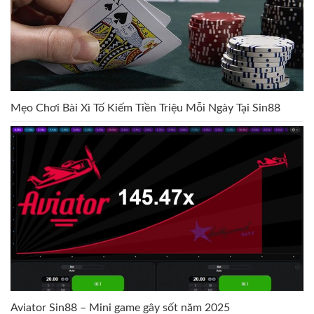
Mẹo Chơi Bài Xì Tố Kiếm Tiền Triệu Mỗi Ngày Tại Sin88
Aviator Sin88 – Mini game gây sốt năm 2025