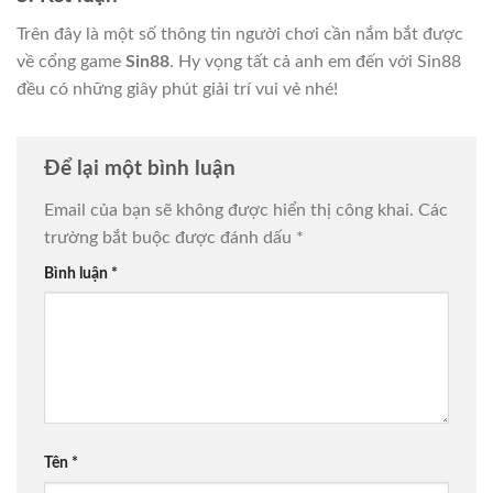
Trên đây là một số thông tin người chơi cần nắm bắt được
về cổng game
Sin88
. Hy vọng tất cả anh em đến với Sin88
đều có những giây phút giải trí vui vẻ nhé!
Để lại một bình luận
Email của bạn sẽ không được hiển thị công khai.
Các
trường bắt buộc được đánh dấu
*
Bình luận
*
Tên
*