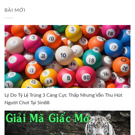
BÀI MỚI
Lý Do Tỷ Lệ Trúng 3 Càng Cực Thấp Nhưng Vẫn Thu Hút
Người Chơi Tại Sin88