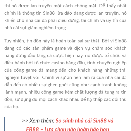
thì nó được lan truyền một cách chóng mặt. Dễ thấy nhất
chính là thông tin Sin88 lừa đảo đang được lan truyền, nó
khiến cho nhà cái đã phải điêu đứng, tài chính và uy tín của
nhà cái sụt giảm nghiêm trọng.
Tuy nhiên, tin đồn này là hoàn toàn sai sự thật. Bởi vì Sin88
đang có các sản phẩm game và dịch vụ chăm sóc khách
hàng đứng đầu làng cá cược hiện nay, nó được tổ chức và
điều hành bởi tổ chức casino hàng đầu, tính chuyên nghiệp
của cổng game đã mang đến cho khách hàng những trải
nghiệm tuyệt vời. Chính vì sự ăn nên làm ra của nhà cái đã
dẫn đến có nhiều sự ghen ghét cũng như cạnh tranh không
lành mạnh, nhiều cổng game kém chất lượng đã tung ra tin
đồn, sử dụng đủ mọi cách khác nhau để hạ thấp các đối thủ
của họ.
>> Xem thêm:
So sánh nhà cái Sin88 và
FB88 – Lựa chọn nào hoàn hảo hơn