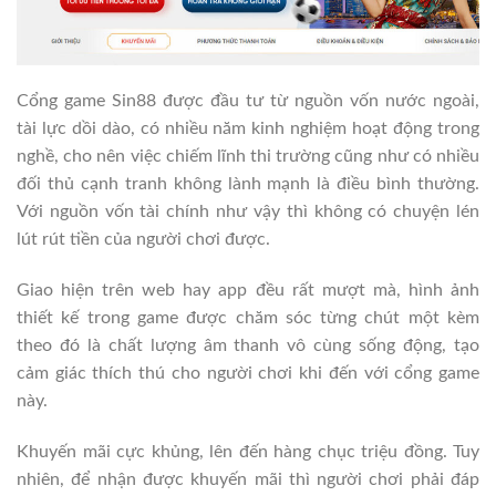
Cổng game Sin88 được đầu tư từ nguồn vốn nước ngoài,
tài lực dồi dào, có nhiều năm kinh nghiệm hoạt động trong
nghề, cho nên việc chiếm lĩnh thi trường cũng như có nhiều
đối thủ cạnh tranh không lành mạnh là điều bình thường.
Với nguồn vốn tài chính như vậy thì không có chuyện lén
lút rút tiền của người chơi được.
Giao hiện trên web hay app đều rất mượt mà, hình ảnh
thiết kế trong game được chăm sóc từng chút một kèm
theo đó là chất lượng âm thanh vô cùng sống động, tạo
cảm giác thích thú cho người chơi khi đến với cổng game
này.
Khuyến mãi cực khủng, lên đến hàng chục triệu đồng. Tuy
nhiên, để nhận được khuyến mãi thì người chơi phải đáp