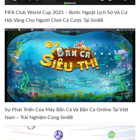
FIFA Club World Cup 2025 – Bước Ngoặt Lịch Sử Và Cơ
Hội Vàng Cho Người Chơi Cá Cược Tại Sin88
Sự Phát Triển Của Máy Bắn Cá Và Bắn Cá Online Tại Việt
Nam – Trải Nghiệm Cùng Sin88