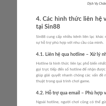
Dịch Vụ Chăm
4. Các hình thức liên hệ
tại Sin88
Sin88 cung cấp nhiều kênh liên lạc khác 
sự hỗ trợ phù hợp với nhu cầu của mình.
4.1. Liên hệ qua hotline – Xử lý 
Hotline là hình thức liên lạc phổ biến nhấ
gọi trực tiếp đến số hotline để nhận đượ
giúp giải quyết nhanh chóng các vấn đề n
thuật trong quá trình chơi game.
4.2. Hỗ trợ qua email – Phù hợp v
Ngoài hotline, người chơi cũng có thể g