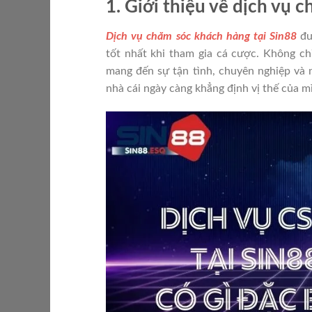
1. Giới thiệu về dịch vụ 
Dịch vụ chăm sóc khách hàng tại Sin88
đư
tốt nhất khi tham gia cá cược. Không chỉ
mang đến sự tận tình, chuyên nghiệp và 
nhà cái ngày càng khẳng định vị thế của m