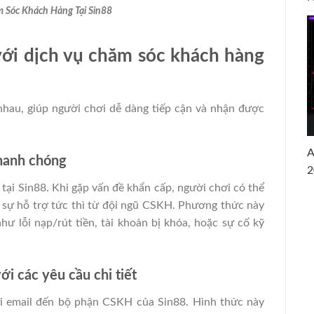
 Sóc Khách Hàng Tại Sin88
 với dịch vụ chăm sóc khách hàng
nhau, giúp người chơi dễ dàng tiếp cận và nhận được
A
nhanh chóng
2
t tại Sin88. Khi gặp vấn đề khẩn cấp, người chơi có thể
c sự hỗ trợ tức thì từ đội ngũ CSKH. Phương thức này
hư lỗi nạp/rút tiền, tài khoản bị khóa, hoặc sự cố kỹ
ới các yêu cầu chi tiết
ửi email đến bộ phận CSKH của Sin88. Hình thức này