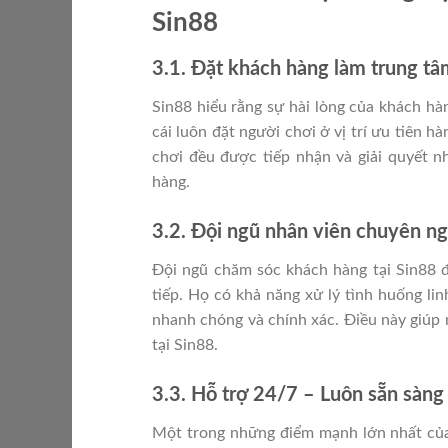
Sin88
3.1. Đặt khách hàng làm trung tâ
Sin88 hiểu rằng sự hài lòng của khách hà
cái luôn đặt người chơi ở vị trí ưu tiên h
chơi đều được tiếp nhận và giải quyết n
hàng.
3.2. Đội ngũ nhân viên chuyên n
Đội ngũ chăm sóc khách hàng tại Sin88 
tiếp. Họ có khả năng xử lý tình huống li
nhanh chóng và chính xác. Điều này giúp 
tại Sin88.
3.3. Hỗ trợ 24/7 – Luôn sẵn sàng
Một trong những điểm mạnh lớn nhất của 