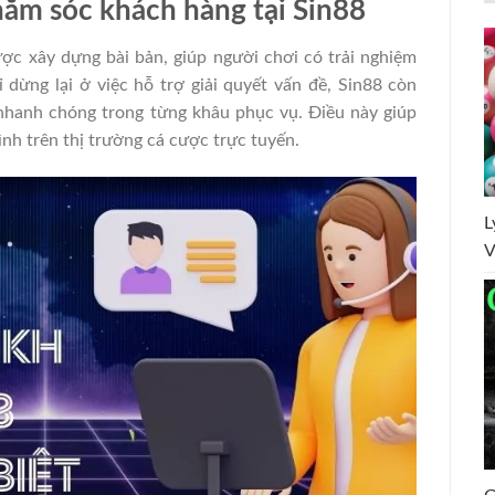
chăm sóc khách hàng tại Sin88
ợc xây dựng bài bản, giúp người chơi có trải nghiệm
 dừng lại ở việc hỗ trợ giải quyết vấn đề, Sin88 còn
nhanh chóng trong từng khâu phục vụ. Điều này giúp
ình trên thị trường cá cược trực tuyến.
L
V