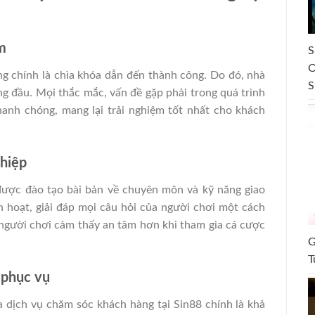
m
S
O
ng chính là chìa khóa dẫn đến thành công. Do đó, nhà
S
àng đầu. Mọi thắc mắc, vấn đề gặp phải trong quá trình
hanh chóng, mang lại trải nghiệm tốt nhất cho khách
ghiệp
được đào tạo bài bản về chuyên môn và kỹ năng giao
nh hoạt, giải đáp mọi câu hỏi của người chơi một cách
người chơi cảm thấy an tâm hơn khi tham gia cá cược
G
T
 phục vụ
dịch vụ chăm sóc khách hàng tại Sin88 chính là khả