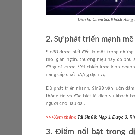
Dịch Vụ Chăm Sóc Khách Hàng Tạ
2. Sự phát triển mạnh mẽ
Sin88 được biết đến là một trong những 
thời gian ngắn, thương hiệu này đã phủ 
đồng cá cược. Với chiến lược kinh doan
nâng cấp chất lượng dịch vụ.
Dù phát triển nhanh, Sin88 vẫn luôn đảm
thông tin và đặc biệt là dịch vụ khách h
người chơi lâu dài.
>>>Xem thêm:
Tải Sin88: Nạp 1 Được 3, 
3. Điểm nổi bật trong d