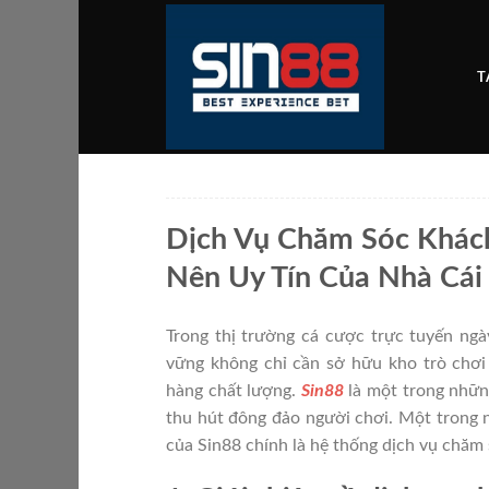
Bỏ
qua
nội
T
dung
Dịch Vụ Chăm Sóc Khách
Nên Uy Tín Của Nhà Cái
Trong thị trường cá cược trực tuyến ngà
vững không chỉ cần sở hữu kho trò chơ
hàng chất lượng.
Sin88
là một trong những
thu hút đông đảo người chơi. Một trong 
của Sin88 chính là hệ thống dịch vụ chăm 