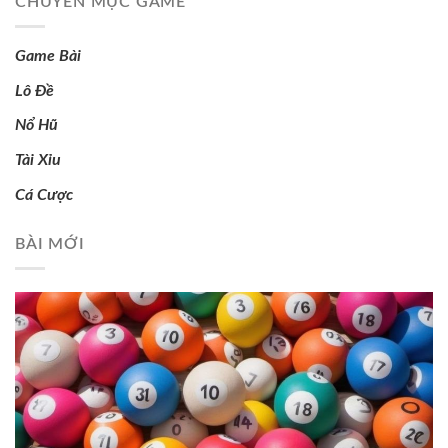
CHUYÊN MỤC GAME
Game Bài
Lô Đề
Nổ Hũ
Tài Xỉu
Cá Cược
BÀI MỚI