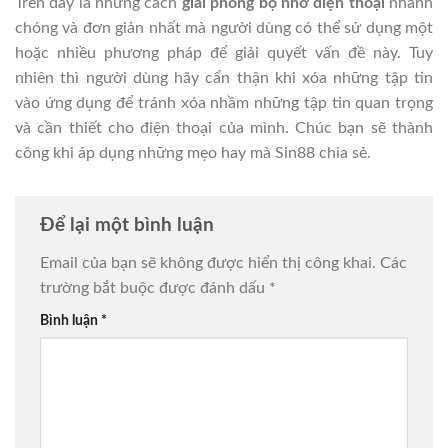
Trên đây là những cách
giải phóng bộ nhớ điện thoại
nhanh
chóng và đơn giản nhất mà người dùng có thể sử dụng một
hoặc nhiều phương pháp để giải quyết vấn đề này. Tuy
nhiên thì người dùng hãy cẩn thận khi xóa những tập tin
vào ứng dụng để tránh xóa nhầm những tập tin quan trọng
và cần thiết cho điện thoại của mình. Chúc bạn sẽ thành
công khi áp dụng những mẹo hay mà Sin88 chia sẻ.
Để lại một bình luận
Email của bạn sẽ không được hiển thị công khai.
Các
trường bắt buộc được đánh dấu
*
Bình luận
*