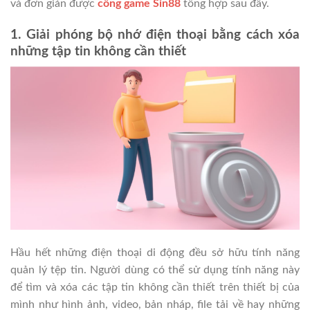
và đơn giản được
cổng game Sin88
tổng hợp sau đây.
1. Giải phóng bộ nhớ điện thoại bằng cách xóa
những tập tin không cần thiết
Hầu hết những điện thoại di động đều sở hữu tính năng
quản lý tệp tin. Người dùng có thể sử dụng tính năng này
để tìm và xóa các tập tin không cần thiết trên thiết bị của
mình như hình ảnh, video, bản nháp, file tải về hay những