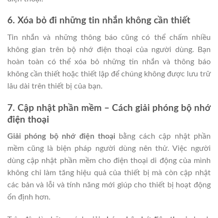
6. Xóa bỏ đi những tin nhắn không cần thiết
Tin nhắn và những thông báo cũng có thể chấm nhiều
không gian trên bộ nhớ điện thoại của người dùng. Bạn
hoàn toàn có thể xóa bỏ những tin nhắn và thông báo
không cần thiết hoặc thiết lập để chúng không được lưu trữ
lâu dài trên thiết bị của bạn.
7. Cập nhật phần mềm – Cách giải phóng bộ nhớ
điện thoại
Giải phóng bộ nhớ điện thoại
bằng cách cập nhật phần
mềm cũng là biện pháp người dùng nên thử. Việc người
dùng cập nhật phần mềm cho điện thoại di động của mình
không chỉ làm tăng hiệu quả của thiết bị mà còn cập nhật
các bản và lỗi và tính năng mới giúp cho thiết bị hoạt động
ổn định hơn.