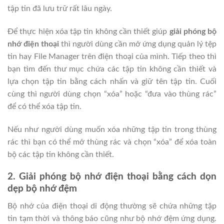
tập tin đã lưu trữ rất lâu ngày.
Để thực hiện xóa tập tin không cần thiết giúp
giải phóng bộ
nhớ điện thoại
thì người dùng cần mở ứng dụng quản lý tệp
tin hay File Manager trên điện thoại của mình. Tiếp theo thì
bạn tìm đến thư mục chứa các tập tin không cần thiết và
lựa chọn tập tin bằng cách nhấn và giữ tên tập tin. Cuối
cùng thì người dùng chọn “xóa” hoặc “đưa vào thùng rác”
để có thể xóa tập tin.
Nếu như người dùng muốn xóa những tập tin trong thùng
rác thì bạn có thể mở thùng rác và chọn “xóa” để xóa toàn
bộ các tập tin không cần thiết.
2. Giải phóng bộ nhớ điện thoại bằng cách dọn
dẹp bộ nhớ đệm
Bộ nhớ của điện thoại di động thường sẽ chứa những tập
tin tạm thời và thông báo cũng như bộ nhớ đệm ứng dụng.