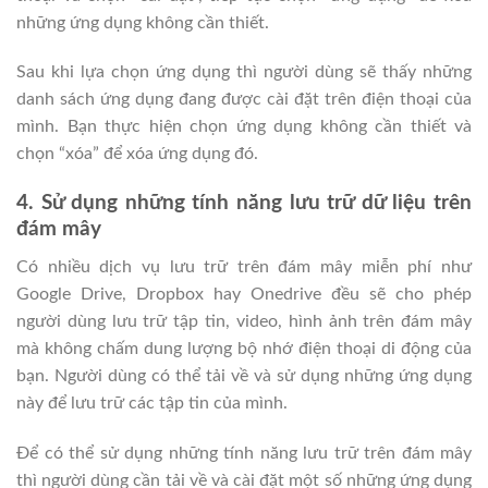
những ứng dụng không cần thiết.
Sau khi lựa chọn ứng dụng thì người dùng sẽ thấy những
danh sách ứng dụng đang được cài đặt trên điện thoại của
mình. Bạn thực hiện chọn ứng dụng không cần thiết và
chọn “xóa” để xóa ứng dụng đó.
4. Sử dụng những tính năng lưu trữ dữ liệu trên
đám mây
Có nhiều dịch vụ lưu trữ trên đám mây miễn phí như
Google Drive, Dropbox hay Onedrive đều sẽ cho phép
người dùng lưu trữ tập tin, video, hình ảnh trên đám mây
mà không chấm dung lượng bộ nhớ điện thoại di động của
bạn. Người dùng có thể tải về và sử dụng những ứng dụng
này để lưu trữ các tập tin của mình.
Để có thể sử dụng những tính năng lưu trữ trên đám mây
thì người dùng cần tải về và cài đặt một số những ứng dụng