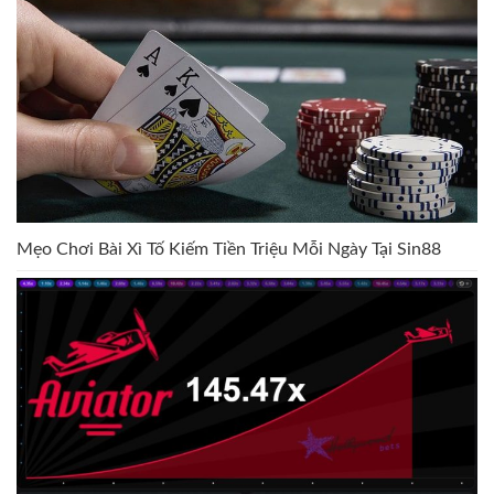
Mẹo Chơi Bài Xì Tố Kiếm Tiền Triệu Mỗi Ngày Tại Sin88