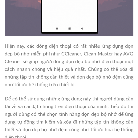
Hiện nay, các dòng điện thoại có rất nhiều ứng dụng dọn
dẹp bộ nhớ miễn phí như CCleaner, Clean Master hay AVG
Cleaner sẽ giúp người dùng dọn dẹp bộ nhớ điện thoại một
cách nhanh chóng và hiệu quả nhất. Chúng có thể xóa đi
những tập tin không cần thiết và dọn dẹp bộ nhớ đệm cũng
như tối ưu hệ thống trên thiết bị.
Để có thể sử dụng những ứng dụng này thì người dùng cần
tải về và cài đặt chúng trên điện thoại của mình. Tiếp đó thì
người dùng có thể chọn tính năng dọn dẹp bộ nhớ để ứng
dụng tự động tìm kiếm và xóa đi những tập tin không cần
thiết và dọn dẹp bộ nhớ đệm cũng như tối ưu hóa hệ thống
điện thoại.