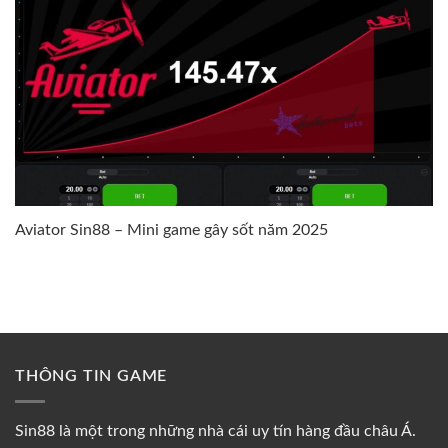
Aviator Sin88 – Mini game gây sốt năm 2025
THÔNG TIN GAME
Sin88 là một trong những nhà cái uy tín hàng đầu châu Á.