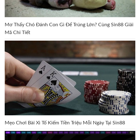
Mơ Thấy Chó Đánh Con Gì Để Trúng Lớn? Cùng Sin88 Giải
Mã Chi Tiết
Mẹo Chơi Bài Xì Tố Kiếm Tiền Triệu Mỗi Ngày Tại Sin88