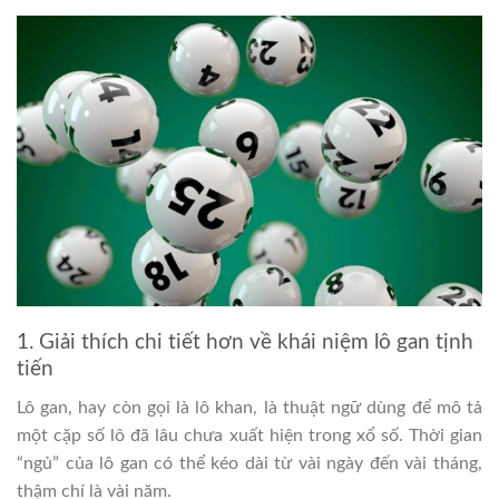
1. Giải thích chi tiết hơn về khái niệm lô gan tịnh
tiến
Lô gan, hay còn gọi là lô khan, là thuật ngữ dùng để mô tả
một cặp số lô đã lâu chưa xuất hiện trong xổ số. Thời gian
“ngủ” của lô gan có thể kéo dài từ vài ngày đến vài tháng,
thậm chí là vài năm.