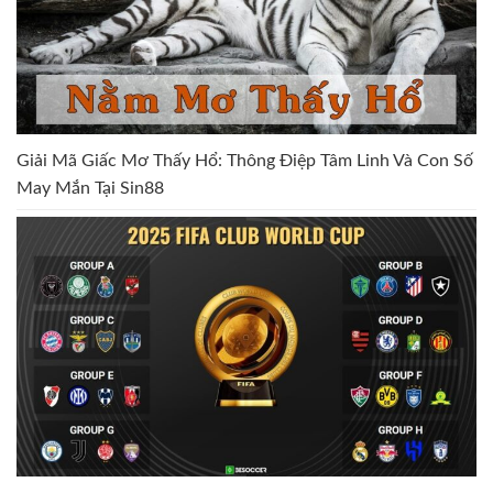
Giải Mã Giấc Mơ Thấy Hổ: Thông Điệp Tâm Linh Và Con Số
May Mắn Tại Sin88