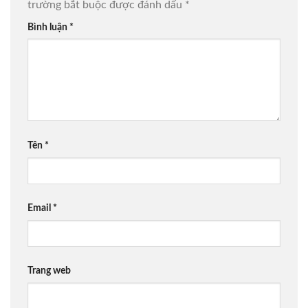
trường bắt buộc được đánh dấu
*
Bình luận
*
Tên
*
Email
*
Trang web