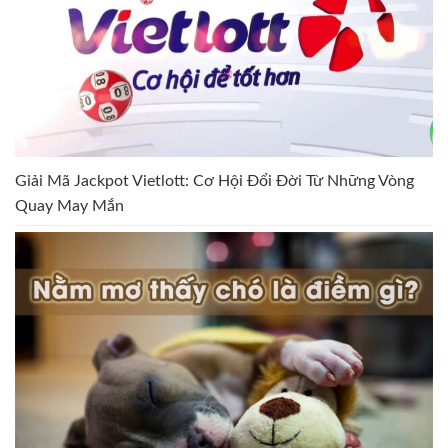
Giải Mã Jackpot Vietlott: Cơ Hội Đổi Đời Từ Những Vòng
Quay May Mắn