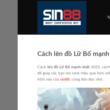
Bỏ
qua
nội
T
dung
Cách lên đồ Lữ Bố mạnh
Cách
lên đồ Lữ Bố mạnh nhất
2023, cách
để giúp các bạn leo rank hiệu quả hơn với
hôm này của
sin88
, cùng đón đọc nhé.