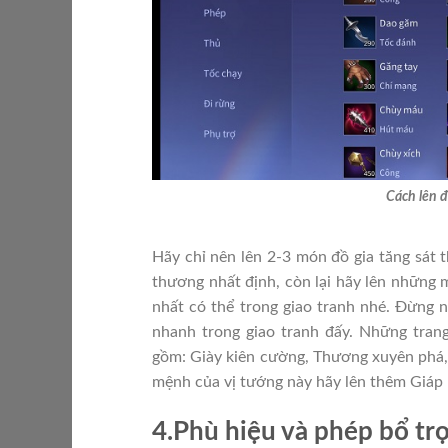
Cách lên 
Hãy chỉ nên lên 2-3 món đồ gia tăng sát 
thương nhất định, còn lại hãy lên những 
nhất có thể trong giao tranh nhé. Đừng n
nhanh trong giao tranh đấy. Những trang
gồm: Giày kiên cường, Thương xuyên phá
mệnh của vị tướng này hãy lên thêm Giáp
4.Phù hiệu và phép bổ tr