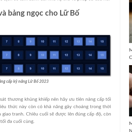
và bảng ngọc cho Lữ Bố
M
C
ng cấp kỹ năng Lữ Bố 2023
 sát thương khủng khiếp nên hãy ưu tiên nâng cấp tối
hiêu thức này còn có khả năng gây choáng trong thời
a giao tranh. Chiêu cuối sẽ được lên đúng cấp độ, còn
tối đa cuối cùng.
M
N