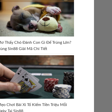
ơ Thấy Chó Đánh Con Gì Để Trúng Lớn?
ùng Sin88 Giải Mã Chi Tiết
ẹo Chơi Bài Xì Tố Kiếm Tiền Triệu Mỗi
gày Tại Sin88