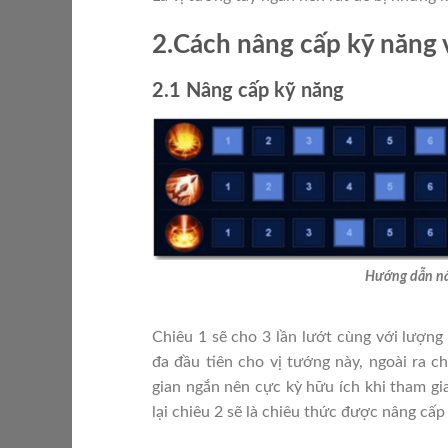
2.Cách nâng cấp kỹ năng 
2.1 Nâng cấp kỹ năng
Hướng dẫn nâ
Chiêu 1 sẽ cho 3 lần lướt cùng với lượng
đa đầu tiên cho vị tướng này, ngoài ra c
gian ngắn nên cực kỳ hữu ích khi tham gi
lại chiêu 2 sẽ là chiêu thức được nâng cấp 