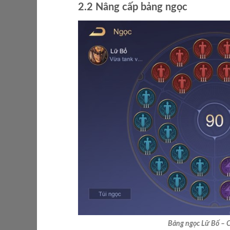
2.2 Nâng cấp bảng ngọc
Bảng ngọc Lữ Bố – 