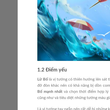
1.2 Điểm yếu
Lữ Bố
là vị tướng có thiên hướng lên sát
đỡ đòn khác nên có khả năng bị dồn comb
Bố mạnh nhất
và chọn thời điểm hợp lý 
cũng như và tiêu diệt những tướng máu giấ
Là vị tướng tay ngắn nên rất dễ bị những k