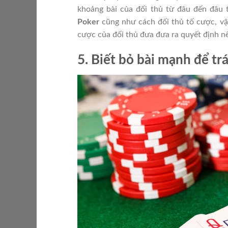
khoảng bài của đối thủ từ đâu đến đâu 
Poker
cũng như cách đối thủ tố cược, vậ
cược của đối thủ đưa đưa ra quyết định n
5. Biết bỏ bài mạnh để trá