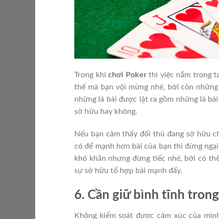
Trong khi
chơi Poker
thì việc nắm trong 
thế mà bạn vội mừng nhé, bởi còn những 5
những lá bài được lật ra gồm những lá bà
sở hữu hay không.
Nếu bạn cảm thấy đối thủ đang sở hữu cho
có để mạnh hơn bài của bạn thì đừng ngại 
khó khăn nhưng đừng tiếc nhé, bởi có thể
sự sở hữu tổ hợp bài mạnh đấy.
6. Cần giữ bình tĩnh trong
Không kiểm soát được cảm xúc của mìn