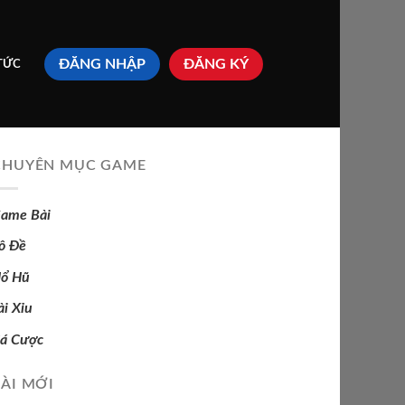
ĐĂNG NHẬP
ĐĂNG KÝ
TỨC
CHUYÊN MỤC GAME
ame Bài
ô Đề
ổ Hũ
ài Xỉu
á Cược
BÀI MỚI