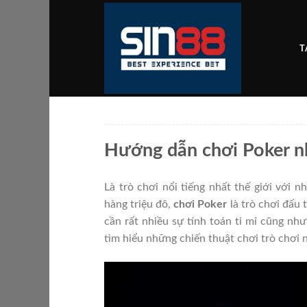
Bỏ
qua
nội
T
dung
Hướng dẫn chơi Poker n
Là trò chơi nổi tiếng nhất thế giới với 
hàng triệu đô,
chơi Poker
là trò chơi đấu 
cần rất nhiều sự tính toán tỉ mỉ cũng như
tìm hiểu những chiến thuật chơi trò chơi n