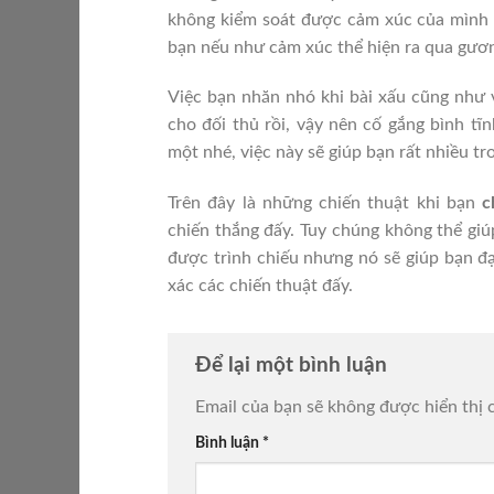
không kiểm soát được cảm xúc của mình s
bạn nếu như cảm xúc thể hiện ra qua gươ
Việc bạn nhăn nhó khi bài xấu cũng như 
cho đối thủ rồi, vậy nên cố gắng bình t
một nhé, việc này sẽ giúp bạn rất nhiều tr
Trên đây là những chiến thuật khi bạn
c
chiến thắng đấy. Tuy chúng không thể giú
được trình chiếu nhưng nó sẽ giúp bạn 
xác các chiến thuật đấy.
Để lại một bình luận
Email của bạn sẽ không được hiển thị 
Bình luận
*