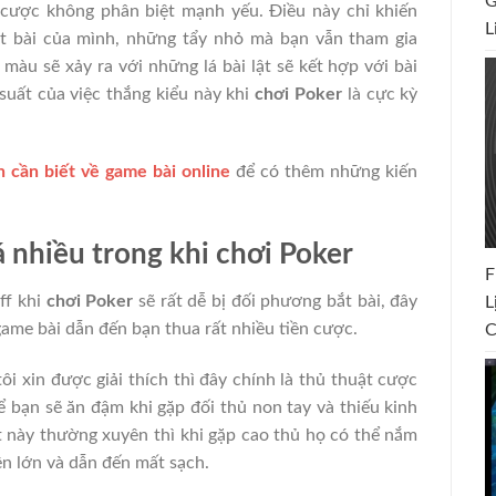
G
cược không phân biệt mạnh yếu. Điều này chỉ khiến
L
át bài của mình, những tẩy nhỏ mà bạn vẫn tham gia
àu sẽ xảy ra với những lá bài lật sẽ kết hợp với bài
suất của việc thắng kiểu này khi
chơi Poker
là cực kỳ
 cần biết về game bài online
để có thêm những kiến
á nhiều trong khi chơi Poker
F
ff khi
chơi Poker
sẽ rất dễ bị đối phương bắt bài, đây
L
game bài dẫn đến bạn thua rất nhiều tiền cược.
C
tôi xin được giải thích thì đây chính là thủ thuật cược
hể bạn sẽ ăn đậm khi gặp đối thủ non tay và thiếu kinh
 này thường xuyên thì khi gặp cao thủ họ có thể nắm
ền lớn và dẫn đến mất sạch.