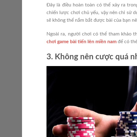
Đây là điều hoàn toàn có thể xảy ra tro
chiến lược chơi chủ yếu, vậy nên chỉ sử d
sẽ không thể nắm bắt được bài của bạn nê
Ngoài ra, người chơi có thể tham khảo t
chơi game bài tiến lên miền nam
để có th
3. Không nên cược quá nh