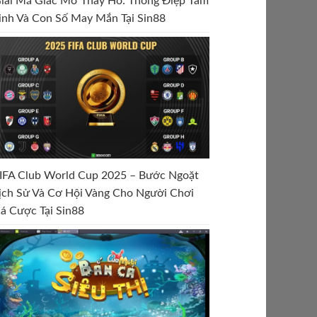
iải Mã Giấc Mơ Thấy Hổ: Thông Điệp Tâm
inh Và Con Số May Mắn Tại Sin88
IFA Club World Cup 2025 – Bước Ngoặt
ịch Sử Và Cơ Hội Vàng Cho Người Chơi
á Cược Tại Sin88