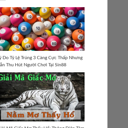
ý Do Tỷ Lệ Trúng 3 Càng Cực Thấp Nhưng
ẫn Thu Hút Người Chơi Tại Sin88