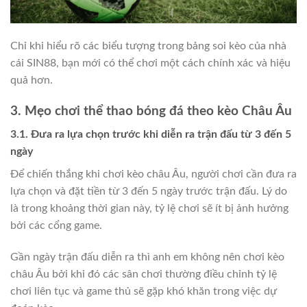
Chỉ khi hiểu rõ các biểu tượng trong bảng soi kèo của nhà
cái SIN88, bạn mới có thể chơi một cách chính xác và hiệu
quả hơn.
3. Mẹo chơi thể thao bóng đá theo kèo Châu Âu
3.1. Đưa ra lựa chọn trước khi diễn ra trận đấu từ 3 đến 5
ngày
Để chiến thắng khi chơi kèo châu Âu, người chơi cần đưa ra
lựa chọn và đặt tiền từ 3 đến 5 ngày trước trận đấu. Lý do
là trong khoảng thời gian này, tỷ lệ chơi sẽ ít bị ảnh hưởng
bởi các cổng game.
Gần ngày trận đấu diễn ra thì anh em không nên chơi kèo
châu Âu bởi khi đó các sân chơi thường điều chỉnh tỷ lệ
chơi liên tục và game thủ sẽ gặp khó khăn trong việc dự