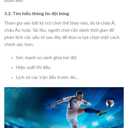
đoán kèo.
3.2. Tìm hiểu thông tin đội bóng
Tham gia vào bất kỳ trò chơi thể thao nào, dù là châu Á,
châu Âu hoặc Tài Xỉu, người chơi cần dành thời gian để
phân tích các yếu tố sau đây để đưa ra lựa chọn một cách
chính xác hơn:
Sức mạnh so sánh giữa hai đội
Hiệu suất thi đấu
Lịch sử các trận đấu trước đó…