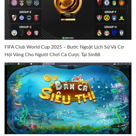
FIFA Club World Cup 2025 – Bước Ngoặt Lịch Sử Và Cơ
Hội Vàng Cho Người Chơi Cá Cược Tại Sin88