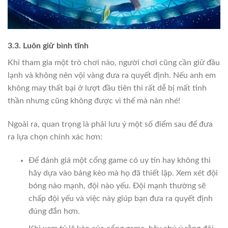
3.3. Luôn giữ bình tĩnh
Khi tham gia một trò chơi nào, người chơi cũng cần giữ đầu
lạnh và không nên vội vàng đưa ra quyết định. Nếu anh em
không may thất bại ở lượt đầu tiên thì rất dễ bị mất tinh
thần nhưng cũng không được vì thế mà nản nhé!
Ngoài ra, quan trọng là phải lưu ý một số điểm sau để đưa
ra lựa chọn chính xác hơn:
Để đánh giá một cổng game có uy tín hay không thì
hãy dựa vào bảng kèo mà họ đã thiết lập. Xem xét đội
bóng nào mạnh, đội nào yếu. Đội mạnh thường sẽ
chấp đội yếu và việc này giúp bạn đưa ra quyết định
đúng đắn hơn.