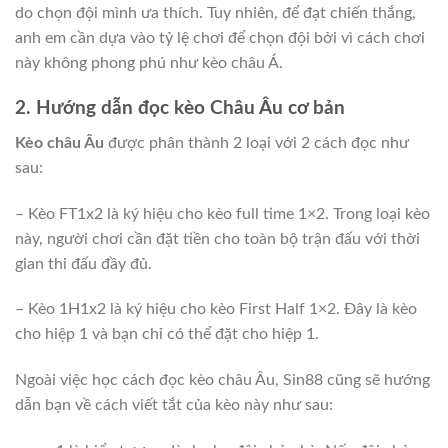
do chọn đội mình ưa thích. Tuy nhiên, để đạt chiến thắng,
anh em cần dựa vào tỷ lệ chơi để chọn đội bởi vì cách chơi
này không phong phú như kèo châu Á.
2. Hướng dẫn đọc kèo Châu Âu cơ bản
Kèo châu Âu
được phân thành 2 loại với 2 cách đọc như
sau:
– Kèo FT1x2 là ký hiệu cho kèo full time 1×2. Trong loại kèo
này, người chơi cần đặt tiền cho toàn bộ trận đấu với thời
gian thi đấu đầy đủ.
– Kèo 1H1x2 là ký hiệu cho kèo First Half 1×2. Đây là kèo
cho hiệp 1 và bạn chỉ có thể đặt cho hiệp 1.
Ngoài việc học cách đọc kèo châu Âu, Sin88 cũng sẽ hướng
dẫn bạn về cách viết tắt của kèo này như sau: