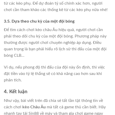
từ các kèo phụ. Để dự đoán tỷ số chính xác hơn, người
chơi cần tham khảo các thống kê từ các kèo phụ nữa nhé!
3.5. Dựa theo chu kỳ của một đội bóng
Để tìm cách chơi kèo châu Âu hiệu quả, người chơi cần
phải theo dõi chu kỳ của một đội bóng. Phương pháp này
thường được người chơi chuyên nghiệp áp dụng. Điều
quan trọng là bạn phải hiểu rõ lịch sử thi đấu của một đội
bóng CLB…
Ví dụ, nếu phong độ thi đấu của đội này ổn định, thì việc
đặt tiền vào tỷ lệ thắng sẽ có khả năng cao hơn sau khi
phân tích.
4. Kết luận
Như vậy, bài viết trên đã chia sẻ tất tần tật thông tin về
cách chơi
kèo Châu Âu
mà tất cả game thủ cần biết. Hãy
nhanh tay tải Sin88 về máy và tham gia chơi game ngay