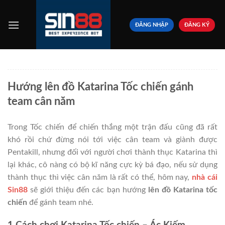
Bỏ
qua
ĐĂNG NHẬP
ĐĂNG KÝ
nội
dung
Hướng lên đồ Katarina Tốc chiến gánh
team cân năm
Trong Tốc chiến để chiến thắng một trận đấu cũng đã rất
khó rồi chứ đừng nói tới việc cân team và giành được
Pentakill, nhưng đối với người chơi thành thục Katarina thì
lại khác, cô nàng có bộ kĩ năng cực kỳ bá đạo, nếu sử dụng
thành thục thì việc cân năm là rất có thể, hôm nay,
nhà cái
Sin88
sẽ giới thiệu đến các bạn hướng
lên đồ Katarina tốc
chiến
để gánh team nhé.