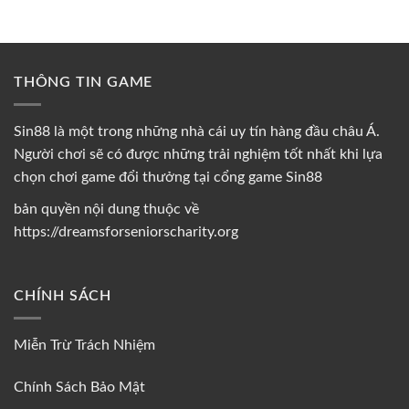
THÔNG TIN GAME
Sin88 là một trong những nhà cái uy tín hàng đầu châu Á.
Người chơi sẽ có được những trải nghiệm tốt nhất khi lựa
chọn chơi game đổi thưởng tại cổng game Sin88
bản quyền nội dung thuộc về
https://dreamsforseniorscharity.org
CHÍNH SÁCH
Miễn Trừ Trách Nhiệm
Chính Sách Bảo Mật