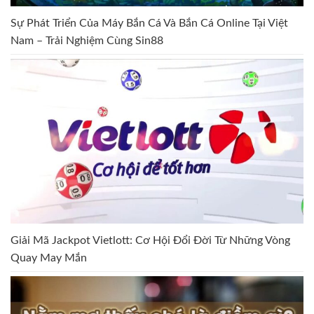
Sự Phát Triển Của Máy Bắn Cá Và Bắn Cá Online Tại Việt
Nam – Trải Nghiệm Cùng Sin88
Giải Mã Jackpot Vietlott: Cơ Hội Đổi Đời Từ Những Vòng
Quay May Mắn