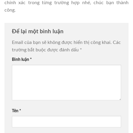
chính xác trong từng trường hợp nhé, chúc bạn thành
công.
Để lại một bình luận
Email của bạn sẽ không được hiển thị công khai.
Các
trường bắt buộc được đánh dấu
*
Bình luận
*
Tên
*