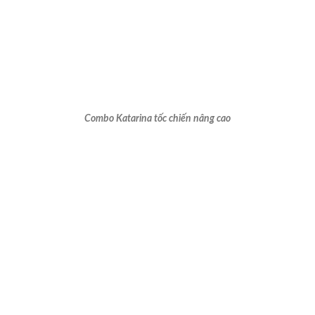
Combo Katarina tốc chiến nâng cao