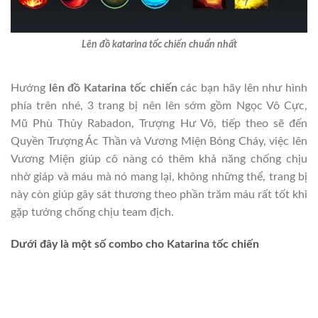
Lên đồ katarina tốc chiến chuẩn nhất
Hướng
lên đồ Katarina tốc chiến
các bạn hãy lên như hình
phía trên nhé, 3 trang bị nên lên sớm gồm Ngọc Vô Cực,
Mũ Phù Thủy Rabadon, Trượng Hư Vô, tiếp theo sẽ đến
Quyền Trượng Ác Thần và Vương Miện Bỏng Cháy, việc lên
Vương Miện giúp cô nàng có thêm khả năng chống chịu
nhờ giáp và máu mà nó mang lại, không những thể, trang bị
này còn giúp gây sát thương theo phần trăm máu rất tốt khi
gặp tướng chống chịu team địch.
Dưới đây là một số combo cho Katarina tốc chiến