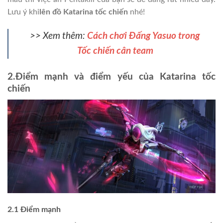
Lưu ý khi
lên đồ Katarina tốc chiến
nhé!
>> Xem thêm:
Cách chơi Đấng Yasuo trong
Tốc chiến cân team
2.Điểm mạnh và điểm yếu của Katarina tốc
chiến
2.1 Điểm mạnh