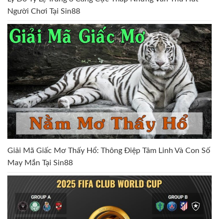
Người Chơi Tại Sin88
Giải Mã Giấc Mơ Thấy Hổ: Thông Điệp Tâm Linh Và Con Số
May Mắn Tại Sin88