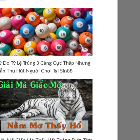
ý Do Tỷ Lệ Trúng 3 Càng Cực Thấp Nhưng
ẫn Thu Hút Người Chơi Tại Sin88