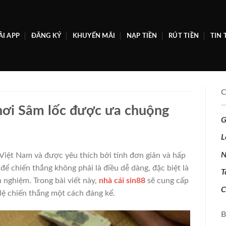
ẢI APP
ĐĂNG KÝ
KHUYẾN MÃI
NẠP TIỀN
RÚT TIỀN
TIN 
ơi Sâm lốc được ưa chuộng
G
L
N
ở Việt Nam và được yêu thích bởi tính đơn giản và hấp
để chiến thắng không phải là điều dễ dàng, đặc biệt là
T
 nghiệm. Trong bài viết này,
nhà cái sin88
sẽ cung cấp
C
lệ chiến thắng một cách đáng kể.