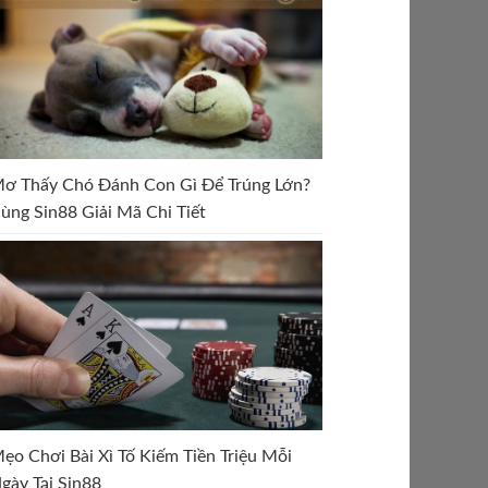
ơ Thấy Chó Đánh Con Gì Để Trúng Lớn?
ùng Sin88 Giải Mã Chi Tiết
ẹo Chơi Bài Xì Tố Kiếm Tiền Triệu Mỗi
gày Tại Sin88