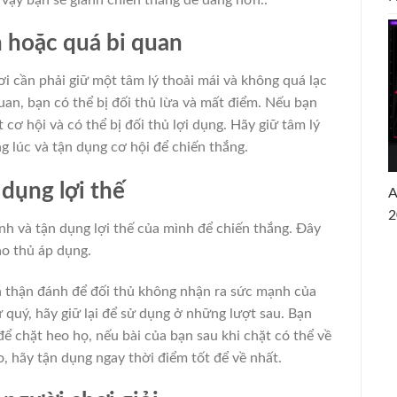
 hoặc quá bi quan
ơi cần phải giữ một tâm lý thoải mái và không quá lạc
an, bạn có thể bị đối thủ lừa và mất điểm. Nếu bạn
 cơ hội và có thể bị đối thủ lợi dụng. Hãy giữ tâm lý
g lúc và tận dụng cơ hội để chiến thắng.
dụng lợi thế
A
2
nh và tận dụng lợi thế của mình để chiến thắng. Đây
ao thủ áp dụng.
 thận đánh để đối thủ không nhận ra sức mạnh của
 quý, hãy giữ lại để sử dụng ở những lượt sau. Bạn
để chặt heo họ, nếu bài của bạn sau khi chặt có thể về
, hãy tận dụng ngay thời điểm tốt để về nhất.