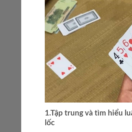
1.Tập trung và tìm hiểu l
lốc