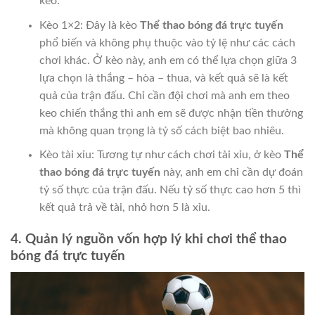
kèo.
Kèo 1×2: Đây là kèo
Thể thao bóng đá trực tuyến
phổ biến và không phụ thuộc vào tỷ lệ như các cách
chơi khác. Ở kèo này, anh em có thể lựa chọn giữa 3
lựa chọn là thắng – hòa – thua, và kết quả sẽ là kết
quả của trận đấu. Chỉ cần đội chơi mà anh em theo
keo chiến thắng thì anh em sẽ được nhận tiền thưởng
mà không quan trọng là tỷ số cách biệt bao nhiêu.
Kèo tài xỉu: Tương tự như cách chơi tài xỉu, ở kèo
Thể
thao bóng đá trực tuyến
này, anh em chỉ cần dự đoán
tỷ số thực của trận đấu. Nếu tỷ số thực cao hơn 5 thì
kết quả trả về tài, nhỏ hơn 5 là xỉu.
4. Quản lý nguồn vốn hợp lý khi chơi thể thao
bóng đá trực tuyến