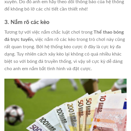
xuyên. Do đó anh em hãy theo dõi thông báo của hệ thống
để không bỏ lỡ các chi tiết cần thiết nhé!
3. Nắm rõ các kèo
Tương tự với việc nắm chắc luật chơi trong
Thể thao bóng
đá trực tuyến,
việc nắm rõ các kèo trong trò chơi này cũng
rất quan trọng. Bởi hệ thống kèo cược ở đây là cực kỳ đa
dạng. Tuy nhiên cách xây kèo lại không có quá nhiều khác
biệt so với bóng đá truyền thống, vì vậy sẽ cực kỳ dễ dàng
cho anh em nắm bắt tình hình và đặt cược.