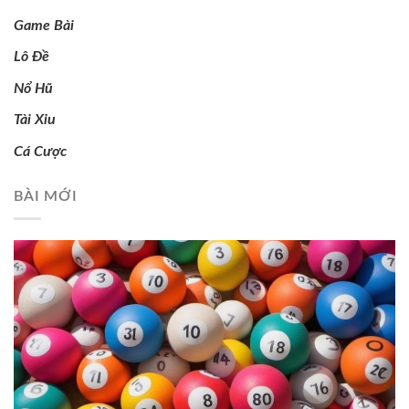
Game Bài
Lô Đề
Nổ Hũ
Tài Xỉu
Cá Cược
BÀI MỚI