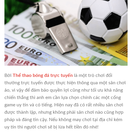
Bởi
Thể thao bóng đá trực tuyến
là một trò chơi đổi
thưởng trực tuyến được thực hiện thông qua một sân chơi
ảo, vì vậy để đảm bảo quyền lợi cũng như tối ưu khả năng
chiến thắng thì anh em cần lựa chọn chính các một cổng
game uy tín và có tiếng. Hiện nay đã có rất nhiều sân chơi
được thành lập, nhưng không phải sân chơi nào cũng hợp
pháp và đáng tin cậy. Nếu không may chơi tại địa chỉ kém
uy tín thì người chơi sẽ bị lừa hết tiền đó nhé!