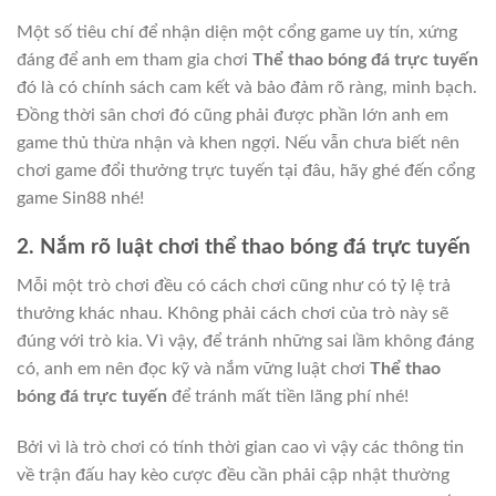
Một số tiêu chí để nhận diện một cổng game uy tín, xứng
đáng để anh em tham gia chơi
Thể thao bóng đá trực tuyến
đó là có chính sách cam kết và bảo đảm rõ ràng, minh bạch.
Đồng thời sân chơi đó cũng phải được phần lớn anh em
game thủ thừa nhận và khen ngợi. Nếu vẫn chưa biết nên
chơi game đổi thưởng trực tuyến tại đâu, hãy ghé đến cổng
game Sin88 nhé!
2. Nắm rõ luật chơi thể thao bóng đá trực tuyến
Mỗi một trò chơi đều có cách chơi cũng như có tỷ lệ trả
thưởng khác nhau. Không phải cách chơi của trò này sẽ
đúng với trò kia. Vì vậy, để tránh những sai lầm không đáng
có, anh em nên đọc kỹ và nắm vững luật chơi
Thể thao
bóng đá trực tuyến
để tránh mất tiền lãng phí nhé!
Bởi vì là trò chơi có tính thời gian cao vì vậy các thông tin
về trận đấu hay kèo cược đều cần phải cập nhật thường