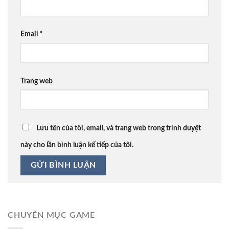
Email
*
Trang web
Lưu tên của tôi, email, và trang web trong trình duyệt
này cho lần bình luận kế tiếp của tôi.
CHUYÊN MỤC GAME