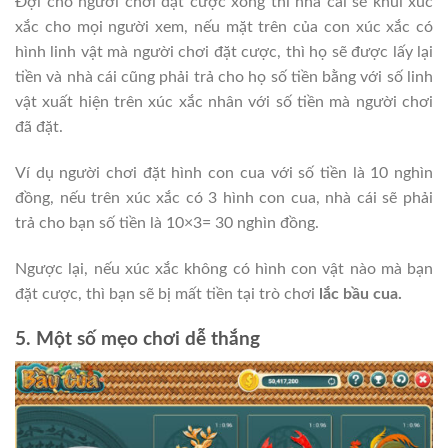
Đợi cho người chơi đặt cược xong thì nhà cái sẽ khui xúc
xắc cho mọi người xem, nếu mặt trên của con xúc xắc có
hình linh vật mà người chơi đặt cược, thì họ sẽ được lấy lại
tiền và nhà cái cũng phải trả cho họ số tiền bằng với số linh
vật xuất hiện trên xúc xắc nhân với số tiền mà người chơi
đã đặt.
Ví dụ người chơi đặt hình con cua với số tiền là 10 nghìn
đồng, nếu trên xúc xắc có 3 hình con cua, nhà cái sẽ phải
trả cho bạn số tiền là 10×3= 30 nghìn đồng.
Ngược lại, nếu xúc xắc không có hình con vật nào mà bạn
đặt cược, thì bạn sẽ bị mất tiền tại trò chơi
lắc bầu cua.
5. Một số mẹo chơi dễ thắng