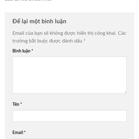
Để lại một bình luận
Email của bạn sẽ không được hiển thị công khai.
Các
trường bắt buộc được đánh dấu
*
Bình luận
*
Tên
*
Email
*