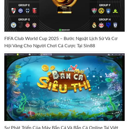
FIFA Club World Cup 2025 – Bước Ngoặt Lịch Sử Và Cơ
Hội Vàng Cho Người Chơi Cá Cược Tại Sin88
Sự Phát Triển Của Máy Bắn Cá Và Bắn Cá Online Tại Việt