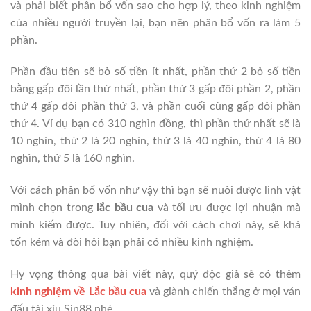
và phải biết phân bổ vốn sao cho hợp lý, theo kinh nghiệm
của nhiều người truyền lại, bạn nên phân bổ vốn ra làm 5
phần.
Phần đầu tiên sẽ bỏ số tiền ít nhất, phần thứ 2 bỏ số tiền
bằng gấp đôi lần thứ nhất, phần thứ 3 gấp đôi phần 2, phần
thứ 4 gấp đôi phần thứ 3, và phần cuối cùng gấp đôi phần
thứ 4. Ví dụ bạn có 310 nghìn đồng, thì phần thứ nhất sẽ là
10 nghìn, thứ 2 là 20 nghìn, thứ 3 là 40 nghìn, thứ 4 là 80
nghìn, thứ 5 là 160 nghìn.
Với cách phân bổ vốn như vậy thì bạn sẽ nuôi được linh vật
mình chọn trong
lắc bầu cua
và tối ưu được lợi nhuận mà
mình kiếm được. Tuy nhiên, đối với cách chơi này, sẽ khá
tốn kém và đòi hỏi bạn phải có nhiều kinh nghiệm.
Hy vọng thông qua bài viết này, quý độc giả sẽ có thêm
kinh nghiệm về Lắc bầu cua
và giành chiến thắng ở mọi ván
đấu tài xỉu Sin88 nhé.