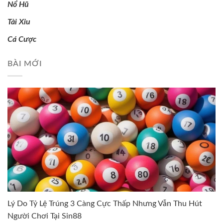
Nổ Hũ
Tài Xỉu
Cá Cược
BÀI MỚI
Lý Do Tỷ Lệ Trúng 3 Càng Cực Thấp Nhưng Vẫn Thu Hút
Người Chơi Tại Sin88