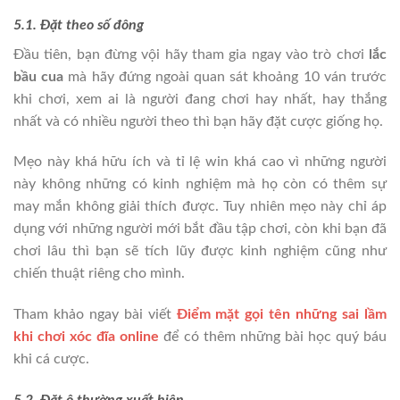
5.1. Đặt theo số đông
Đầu tiên, bạn đừng vội hãy tham gia ngay vào trò chơi
lắc
bầu cua
mà hãy đứng ngoài quan sát khoảng 10 ván trước
khi chơi, xem ai là người đang chơi hay nhất, hay thắng
nhất và có nhiều người theo thì bạn hãy đặt cược giống họ.
Mẹo này khá hữu ích và tỉ lệ win khá cao vì những người
này không những có kinh nghiệm mà họ còn có thêm sự
may mắn không giải thích được. Tuy nhiên mẹo này chỉ áp
dụng với những người mới bắt đầu tập chơi, còn khi bạn đã
chơi lâu thì bạn sẽ tích lũy được kinh nghiệm cũng như
chiến thuật riêng cho mình.
Tham khảo ngay bài viết
Điểm mặt gọi tên những sai lầm
khi chơi xóc đĩa online
để có thêm những bài học quý báu
khi cá cược.