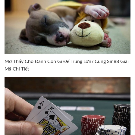
Mơ Thấy Chó Đánh Con Gì Để Trúng Lớn? Cùng Sin88 Giải
Mã Chi Tiết