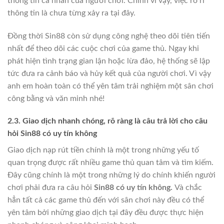
thông tin cá nhân của người chơi. Chính vì vậy, việc rò rỉ
thông tin là chưa từng xảy ra tại đây.
Đồng thời Sin88 còn sử dụng công nghệ theo dõi tiên tiến
nhất để theo dõi các cuộc chơi của game thủ. Ngay khi
phát hiện tình trạng gian lận hoặc lừa đảo, hệ thống sẽ lập
tức đưa ra cảnh báo và hủy kết quả của người chơi. Vì vậy
anh em hoàn toàn có thể yên tâm trải nghiệm một sân chơi
công bằng và văn minh nhé!
2.3. Giao dịch nhanh chóng, rõ ràng là câu trả lời cho câu
hỏi Sin88 có uy tín không
Giao dịch nạp rút tiền chính là một trong những yếu tố
quan trọng được rất nhiều game thủ quan tâm và tìm kiếm.
Đây cũng chính là một trong những lý do chính khiến người
chơi phải đưa ra câu hỏi
Sin88 có uy tín không.
Và chắc
hẳn tất cả các game thủ đến với sân chơi này đều có thể
yên tâm bởi những giao dịch tại đây đều được thực hiện