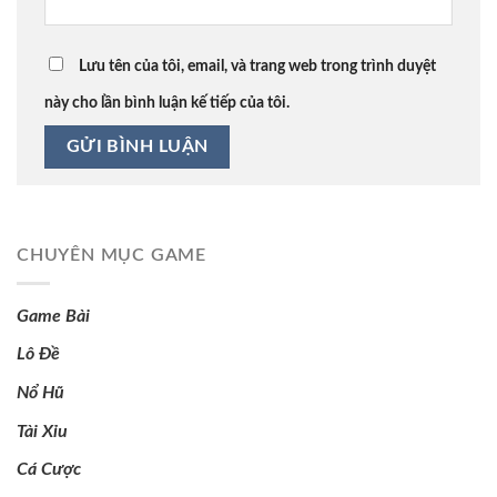
Lưu tên của tôi, email, và trang web trong trình duyệt
này cho lần bình luận kế tiếp của tôi.
CHUYÊN MỤC GAME
Game Bài
Lô Đề
Nổ Hũ
Tài Xỉu
Cá Cược