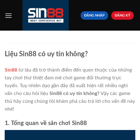
Bỏ
qua
ĐĂNG NHẬP
ĐĂNG KÝ
nội
dung
Liệu Sin88 có uy tín không?
Sin88
từ lâu đã trở thành điểm đến quen thuộc của những
tay chơi thứ thiệt đam mê chơi game đổi thưởng trực
tuyến. Tuy nhiên dạo gần đây đã xuất hiện rất nhiều nghi
vấn cho câu hỏi liệu
Sin88 có uy tín không?
Vậy các game
thủ hãy cùng chúng tôi khám phá câu trả lời cho vấn đề này
nhé!
1. Tổng quan về sân chơi Sin88