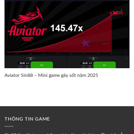
Aviator Sin88 – Mini game gây sốt năm 2025
THÔNG TIN GAME