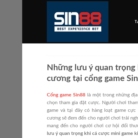
Bỏ
qua
nội
T
dung
Những lưu ý quan trọng 
cương tại cổng game Si
Cổng game Sin88
là một trong những đị
chọn tham gia đặt cược. Người chơi tham
game và tại đây có hàng loạt game cực
cương sẽ đem đến cho người chơi trải ngh
mang đến cho người chơi cơ hội đổi thư
lưu ý quan trọng khi cá cược mini game 