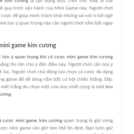
me kim cương
là tận dụng lượt chơi thử. Đây là trải
về quy trình vận hành của Mini Game này. Người chơi
á cược để giúp mình tránh khỏi những sai sót vì bỡ ngỡ
mà lưu ý quan trọng này cần người chơi nắm bắt ngay
 mini game kim cương
ột
lưu ý quan trọng khi cá cược mini game kim cương
ắng thì cần chú ý đến điều này. Người chơi cần lưu ý
t lúc. Người chơi chủ động lựa chọn cá cược đa dạng
ổng game để dễ dàng nắm bắt cơ hội chiến thắng. Đặc
g mất trắng do chọn một cửa duy nhất cũng là một
lưu
cương.
cá cược mini game kim cương
quan trọng là giữ vững
cược mini game cần giữ tâm thế ổn định. Bạn luôn giữ