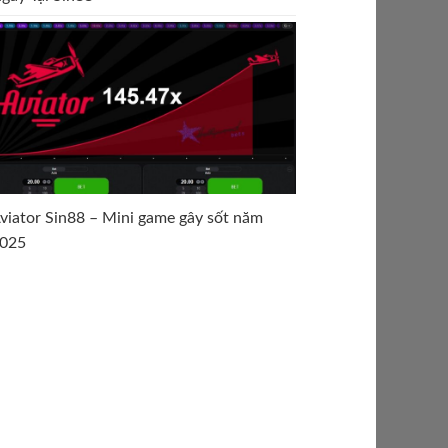
viator Sin88 – Mini game gây sốt năm
025