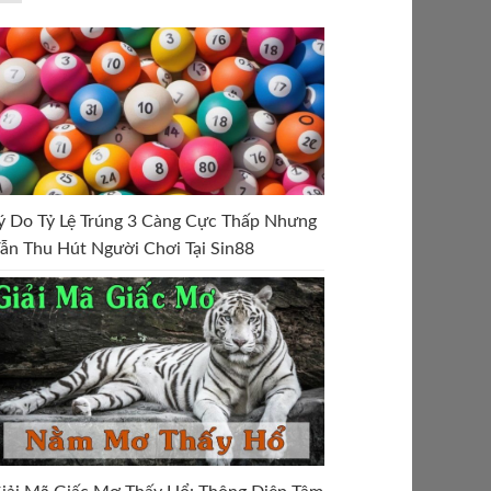
ý Do Tỷ Lệ Trúng 3 Càng Cực Thấp Nhưng
ẫn Thu Hút Người Chơi Tại Sin88