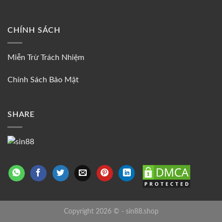
CHÍNH SÁCH
Miễn Trừ Trách Nhiệm
Chính Sách Bảo Mật
SHARE
Copyright 2026 © - sin88.shop