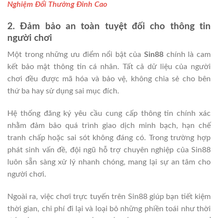
Nghiệm Đổi Thưởng Đỉnh Cao
2. Đảm bảo an toàn tuyệt đối cho thông tin
người chơi
Một trong những ưu điểm nổi bật của
Sin88
chính là cam
kết bảo mật thông tin cá nhân. Tất cả dữ liệu của người
chơi đều được mã hóa và bảo vệ, không chia sẻ cho bên
thứ ba hay sử dụng sai mục đích.
Hệ thống đăng ký yêu cầu cung cấp thông tin chính xác
nhằm đảm bảo quá trình giao dịch minh bạch, hạn chế
tranh chấp hoặc sai sót không đáng có. Trong trường hợp
phát sinh vấn đề, đội ngũ hỗ trợ chuyên nghiệp của Sin88
luôn sẵn sàng xử lý nhanh chóng, mang lại sự an tâm cho
người chơi.
Ngoài ra, việc chơi trực tuyến trên Sin88 giúp bạn tiết kiệm
thời gian, chi phí đi lại và loại bỏ những phiền toái như thời