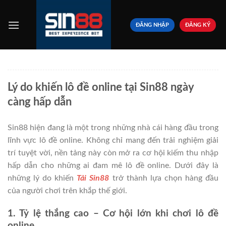
Bỏ
qua
ĐĂNG NHẬP
ĐĂNG KÝ
nội
dung
Lý do khiến lô đề online tại Sin88 ngày
càng hấp dẫn
Sin88 hiện đang là một trong những nhà cái hàng đầu trong
lĩnh vực lô đề online. Không chỉ mang đến trải nghiệm giải
trí tuyệt vời, nền tảng này còn mở ra cơ hội kiếm thu nhập
hấp dẫn cho những ai đam mê lô đề online. Dưới đây là
những lý do khiến
Tải Sin88
trở thành lựa chọn hàng đầu
của người chơi trên khắp thế giới.
1. Tỷ lệ thắng cao – Cơ hội lớn khi chơi lô đề
online