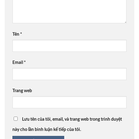
Tên
*
Email
*
Trang web
Lưu tên của tôi, email, và trang web trong trình duyệt
này cho lần bình luận kế tiếp của tôi.