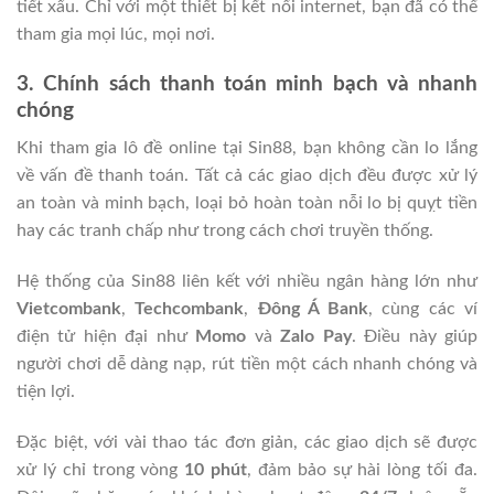
tiết xấu. Chỉ với một thiết bị kết nối internet, bạn đã có thể
tham gia mọi lúc, mọi nơi.
3. Chính sách thanh toán minh bạch và nhanh
chóng
Khi tham gia lô đề online tại Sin88, bạn không cần lo lắng
về vấn đề thanh toán. Tất cả các giao dịch đều được xử lý
an toàn và minh bạch, loại bỏ hoàn toàn nỗi lo bị quỵt tiền
hay các tranh chấp như trong cách chơi truyền thống.
Hệ thống của Sin88 liên kết với nhiều ngân hàng lớn như
Vietcombank
,
Techcombank
,
Đông Á Bank
, cùng các ví
điện tử hiện đại như
Momo
và
Zalo Pay
. Điều này giúp
người chơi dễ dàng nạp, rút tiền một cách nhanh chóng và
tiện lợi.
Đặc biệt, với vài thao tác đơn giản, các giao dịch sẽ được
xử lý chỉ trong vòng
10 phút
, đảm bảo sự hài lòng tối đa.