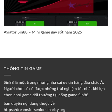
Aviator Sin88 – Mini game gây sốt năm 2025
THÔNG TIN GAME
Sin88 là một trong những nhà cái uy tín hàng đầu châu Á.
Người chơi sẽ có được những trải nghiệm tốt nhất khi lựa
chọn chơi game đổi thưởng tại cổng game Sin88
bản quyền nội dung thuộc về
https://dreamsforseniorscharity.org