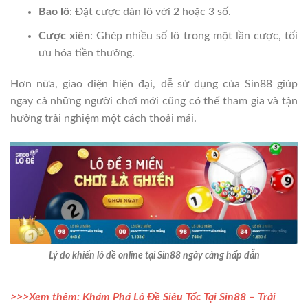
Bao lô
: Đặt cược dàn lô với 2 hoặc 3 số.
Cược xiên
: Ghép nhiều số lô trong một lần cược, tối
ưu hóa tiền thưởng.
Hơn nữa, giao diện hiện đại, dễ sử dụng của Sin88 giúp
ngay cả những người chơi mới cũng có thể tham gia và tận
hưởng trải nghiệm một cách thoải mái.
Lý do khiến lô đề online tại Sin88 ngày càng hấp dẫn
>>>Xem thêm: Khám Phá Lô Đề Siêu Tốc Tại Sin88 – Trải