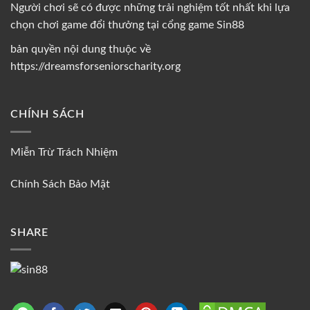
Người chơi sẽ có được những trải nghiệm tốt nhất khi lựa
chọn chơi game đổi thưởng tại cổng game Sin88
bản quyền nội dung thuộc về
https://dreamsforseniorscharity.org
CHÍNH SÁCH
Miễn Trừ Trách Nhiệm
Chính Sách Bảo Mật
SHARE