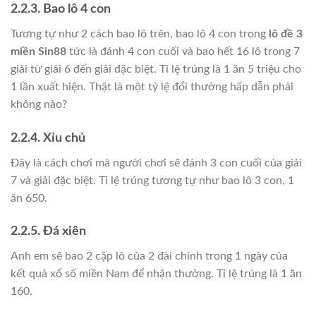
2.2.3. Bao lô 4 con
Tương tự như 2 cách bao lô trên, bao lô 4 con trong
lô đề 3
miền Sin88
tức là đánh 4 con cuối và bao hết 16 lô trong 7
giải từ giải 6 đến giải đặc biệt. Tỉ lệ trúng là 1 ăn 5 triệu cho
1 lần xuất hiện. Thật là một tỷ lệ đổi thưởng hấp dẫn phải
không nào?
2.2.4. Xỉu chủ
Đây là cách chơi mà người chơi sẽ đánh 3 con cuối của giải
7 và giải đặc biệt. Tỉ lệ trúng tương tự như bao lô 3 con, 1
ăn 650.
2.2.5. Đá xiên
Anh em sẽ bao 2 cặp lô của 2 đài chính trong 1 ngày của
kết quả xổ số miền Nam để nhận thưởng. Tỉ lệ trúng là 1 ăn
160.