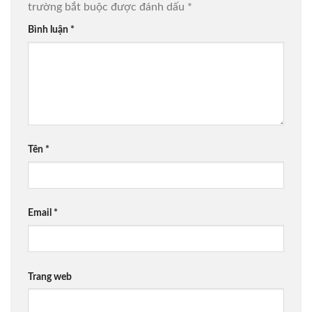
trường bắt buộc được đánh dấu
*
Bình luận
*
Tên
*
Email
*
Trang web