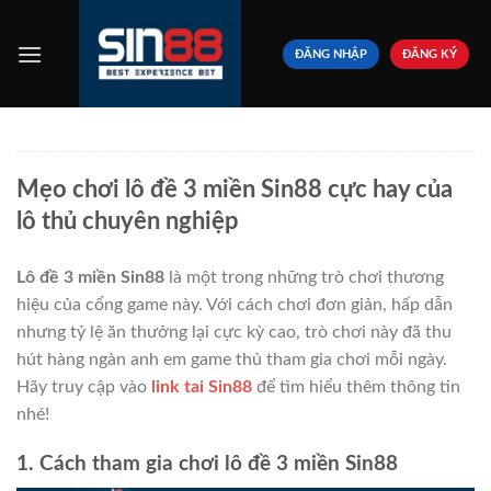
Bỏ
qua
ĐĂNG NHẬP
ĐĂNG KÝ
nội
dung
Mẹo chơi lô đề 3 miền Sin88 cực hay của
lô thủ chuyên nghiệp
Lô đề 3 miền Sin88
là một trong những trò chơi thương
hiệu của cổng game này. Với cách chơi đơn giản, hấp dẫn
nhưng tỷ lệ ăn thưởng lại cực kỳ cao, trò chơi này đã thu
hút hàng ngàn anh em game thủ tham gia chơi mỗi ngày.
Hãy truy cập vào
link tai Sin88
để tìm hiểu thêm thông tin
nhé!
1. Cách tham gia chơi lô đề 3 miền Sin88