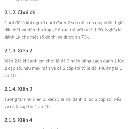
2.1.2. Chơi đề
Chơi đề là khi người chơi đánh 2 số cuối của duy nhất 1 giải
đặc biệt và tiền thưởng sẽ được trả với tỷ lệ 1:70. Nghĩa là
đánh 1k cho một số đề thì sẽ được ăn 70k.
2.1.3. Xiên 2
Xiên 2 là khi anh em chơi lô đề 3 miền bằng cách đánh 1 lúc
2 cặp số, nếu may mắn về cả 2 cặp thì tỷ lệ đổi thưởng là 1
ăn 10.
2.1.4. Xiên 3
Tương tự như xiên 2, xiên 3 là khi đánh 1 lúc 3 cặp số, nếu
về cả 3 cặp thì 1 ăn 40.
2.1.5. Xiên 4