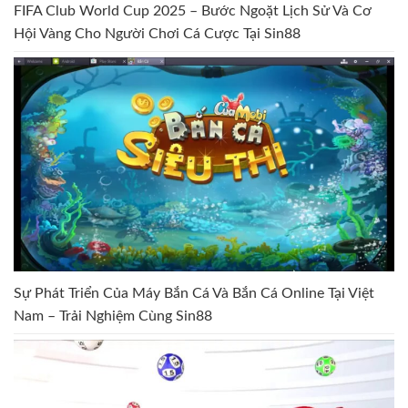
FIFA Club World Cup 2025 – Bước Ngoặt Lịch Sử Và Cơ
Hội Vàng Cho Người Chơi Cá Cược Tại Sin88
Sự Phát Triển Của Máy Bắn Cá Và Bắn Cá Online Tại Việt
Nam – Trải Nghiệm Cùng Sin88