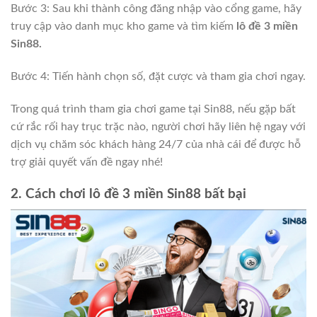
Bước 3: Sau khi thành công đăng nhập vào cổng game, hãy
truy cập vào danh mục kho game và tìm kiếm
lô đề 3 miền
Sin88.
Bước 4: Tiến hành chọn số, đặt cược và tham gia chơi ngay.
Trong quá trình tham gia chơi game tại Sin88, nếu gặp bất
cứ rắc rối hay trục trặc nào, người chơi hãy liên hệ ngay với
dịch vụ chăm sóc khách hàng 24/7 của nhà cái để được hỗ
trợ giải quyết vấn đề ngay nhé!
2. Cách chơi lô đề 3 miền Sin88 bất bại