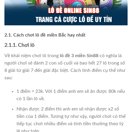
2.1. Cách chơi lô đề miền Bắc hay nhất
2.1.1. Chơi lô
Về khái niệm chơi lô trong
lô đề 3 miền Sin88
có nghĩa là
người chơi sẽ đánh 2 con số cuối và bao hết 27 lô trong số
8 giải từ giải 7 đến giải đặc biệt. Cách tính điểm cụ thể như
sau:
1 điểm = 23k. Với 1 điểm anh em sẽ ăn được 80k nếu
có 1 lần lô về.
Nhận được 2 điểm thì anh em sẽ nhận được x2 số
tiền của 1 điểm. Tương tự như vậy, người chơi có thể
tiếp tục chơi nhiều điểm và tính tiền thưởng theo tỷ
lệ như trên.