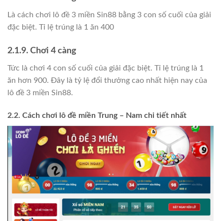
Là cách chơi lô đề 3 miền Sin88 bằng 3 con số cuối của giải
đặc biệt. Tỉ lệ trúng là 1 ăn 400
2.1.9. Chơi 4 càng
Tức là chơi 4 con số cuối của giải đặc biệt. Tỉ lệ trúng là 1
ăn hơn 900. Đây là tỷ lệ đổi thưởng cao nhất hiện nay của
lô đề 3 miền Sin88.
2.2. Cách chơi lô đề miền Trung – Nam chi tiết nhất