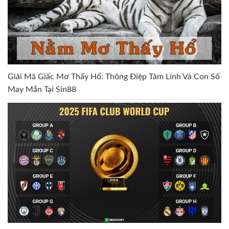
Giải Mã Giấc Mơ Thấy Hổ: Thông Điệp Tâm Linh Và Con Số
May Mắn Tại Sin88