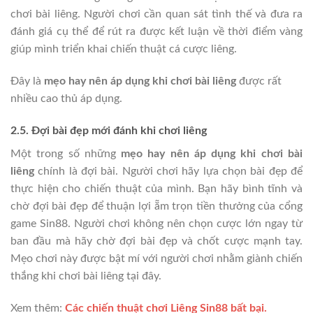
chơi bài liêng. Người chơi cần quan sát tình thế và đưa ra
đánh giá cụ thể để rút ra được kết luận về thời điểm vàng
giúp mình triển khai chiến thuật cá cược liêng.
Đây là
mẹo hay nên áp dụng khi chơi bài liêng
được rất
nhiều cao thủ áp dụng.
2.5. Đợi bài đẹp mới đánh khi chơi liêng
Một trong số những
mẹo hay nên áp dụng khi chơi bài
liêng
chính là đợi bài. Người chơi hãy lựa chọn bài đẹp để
thực hiện cho chiến thuật của mình. Bạn hãy bình tĩnh và
chờ đợi bài đẹp để thuận lợi ẵm trọn tiền thưởng của cổng
game Sin88. Người chơi không nên chọn cược lớn ngay từ
ban đầu mà hãy chờ đợi bài đẹp và chốt cược mạnh tay.
Mẹo chơi này được bật mí với người chơi nhằm giành chiến
thắng khi chơi bài liêng tại đây.
Xem thêm:
Các chiến thuật chơi Liêng Sin88 bất bại.