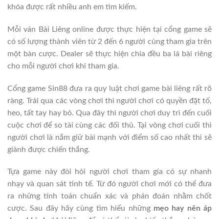
khóa được rất nhiều anh em tìm kiếm.
Mỗi ván Bài Liêng online được thực hiện tại cổng game sẽ
có số lượng thành viên từ 2 đến 6 người cùng tham gia trên
một bàn cược. Dealer sẽ thực hiện chia đều ba lá bài riêng
cho mỗi người chơi khi tham gia.
Cổng game Sin88 đưa ra quy luật chơi game bài liêng rất rõ
ràng. Trải qua các vòng chơi thì người chơi có quyền đặt tố,
heo, tất tay hay bỏ. Qua đây thì người chơi duy trì đến cuối
cuộc chơi để so tài cùng các đối thủ. Tại vòng chơi cuối thì
người chơi là nắm giữ bài mạnh với điểm số cao nhất thì sẽ
giành được chiến thắng.
Tựa game này đòi hỏi người chơi tham gia có sự nhanh
nhạy và quan sát tinh tế. Từ đó người chơi mới có thể đưa
ra những tính toán chuẩn xác và phán đoán nhằm chốt
cược. Sau đây hãy cùng tìm hiểu những
mẹo hay nên áp