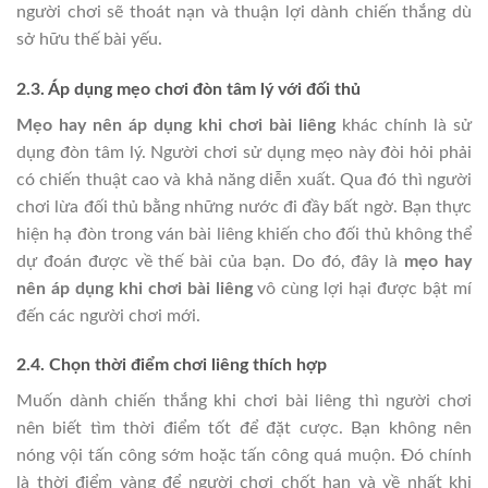
người chơi sẽ thoát nạn và thuận lợi dành chiến thắng dù
sở hữu thế bài yếu.
2.3. Áp dụng mẹo chơi đòn tâm lý với đối thủ
Mẹo hay nên áp dụng khi chơi bài liêng
khác chính là sử
dụng đòn tâm lý. Người chơi sử dụng mẹo này đòi hỏi phải
có chiến thuật cao và khả năng diễn xuất. Qua đó thì người
chơi lừa đối thủ bằng những nước đi đầy bất ngờ. Bạn thực
hiện hạ đòn trong ván bài liêng khiến cho đối thủ không thể
dự đoán được về thế bài của bạn. Do đó, đây là
mẹo hay
nên áp dụng khi chơi bài liêng
vô cùng lợi hại được bật mí
đến các người chơi mới.
2.4. Chọn thời điểm chơi liêng thích hợp
Muốn dành chiến thắng khi chơi bài liêng thì người chơi
nên biết tìm thời điểm tốt để đặt cược. Bạn không nên
nóng vội tấn công sớm hoặc tấn công quá muộn. Đó chính
là thời điểm vàng để người chơi chốt hạn và về nhất khi