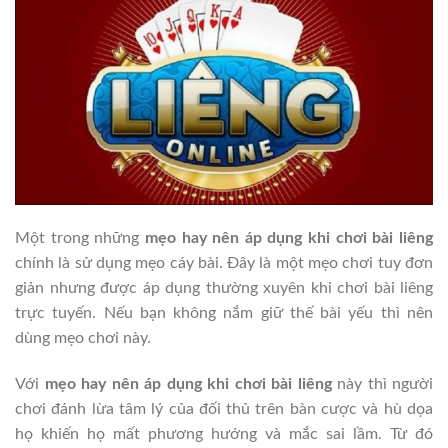
Một trong những
mẹo hay nên áp dụng khi chơi bài liêng
chính là sử dụng mẹo cáy bài. Đây là một mẹo chơi tuy đơn
giản nhưng được áp dụng thường xuyên khi chơi bài liêng
trực tuyến. Nếu bạn không nắm giữ thế bài yếu thì nên
dùng mẹo chơi này.
Với
mẹo hay nên áp dụng khi chơi bài liêng
này thì người
chơi đánh lừa tâm lý của đối thủ trên bàn cược và hù dọa
họ khiến họ mất phương hướng và mắc sai lầm. Từ đó