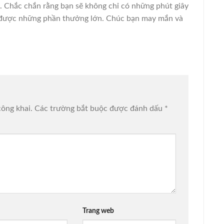
 Chắc chắn rằng bạn sẽ không chỉ có những phút giây
n được những phần thưởng lớn. Chúc bạn may mắn và
công khai.
Các trường bắt buộc được đánh dấu
*
Trang web