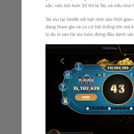
xắc: nếu lớn hơn 10 thì là Tài, và nếu nhỏ 
Tài xỉu tại Sin88 nổi bật nhờ vào thời gi
dàng tham gia và có cơ hội thắng lớn mà k
lý do vì sao tài xỉu luôn đứng đầu danh sá