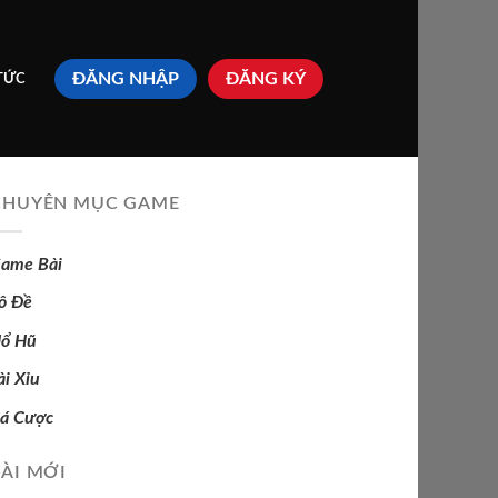
ĐĂNG NHẬP
ĐĂNG KÝ
TỨC
CHUYÊN MỤC GAME
ame Bài
ô Đề
ổ Hũ
ài Xỉu
á Cược
BÀI MỚI