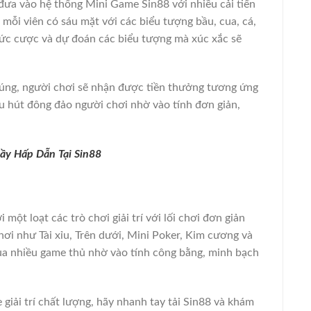
đưa vào hệ thống Mini Game Sin88 với nhiều cải tiến
 mỗi viên có sáu mặt với các biểu tượng bầu, cua, cá,
mức cược và dự đoán các biểu tượng mà xúc xắc sẽ
đúng, người chơi sẽ nhận được tiền thưởng tương ứng
u hút đông đảo người chơi nhờ vào tính đơn giản,
ầy Hấp Dẫn Tại Sin88
ột loạt các trò chơi giải trí với lối chơi đơn giản
i như Tài xỉu, Trên dưới, Mini Poker, Kim cương và
ủa nhiều game thủ nhờ vào tính công bằng, minh bạch
iải trí chất lượng, hãy nhanh tay tải Sin88 và khám