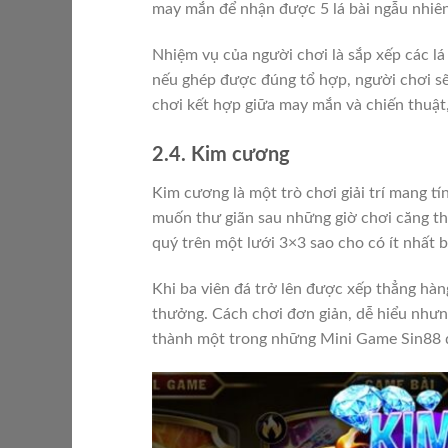
may mắn để nhận được 5 lá bài ngẫu nhiên
Nhiệm vụ của người chơi là sắp xếp các lá b
nếu ghép được đúng tổ hợp, người chơi sẽ
chơi kết hợp giữa may mắn và chiến thuật,
2.4. Kim cương
Kim cương là một trò chơi giải trí mang t
muốn thư giãn sau những giờ chơi căng thẳ
quý trên một lưới 3×3 sao cho có ít nhất
Khi ba viên đá trở lên được xếp thẳng hàn
thưởng. Cách chơi đơn giản, dễ hiểu nhưn
thành một trong những Mini Game Sin88 đ