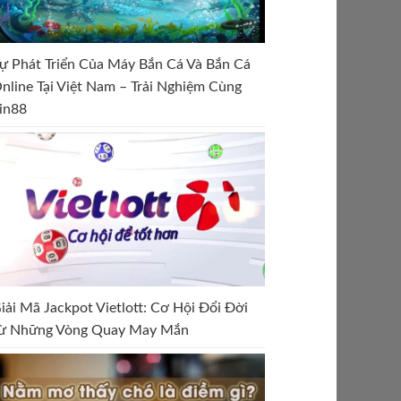
ự Phát Triển Của Máy Bắn Cá Và Bắn Cá
nline Tại Việt Nam – Trải Nghiệm Cùng
in88
iải Mã Jackpot Vietlott: Cơ Hội Đổi Đời
ừ Những Vòng Quay May Mắn