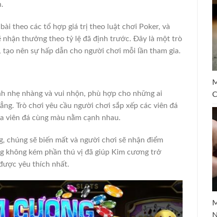
.
ài theo các tổ hợp giá trị theo luật chơi Poker, và
 nhận thưởng theo tỷ lệ đã định trước. Đây là một trò
 tạo nên sự hấp dẫn cho người chơi mỗi lần tham gia.
M
ính nhẹ nhàng và vui nhộn, phù hợp cho những ai
C
ng. Trò chơi yêu cầu người chơi sắp xếp các viên đá
 ba viên đá cùng màu nằm cạnh nhau.
g, chúng sẽ biến mất và người chơi sẽ nhận điểm
g không kém phần thú vị đã giúp Kim cương trở
ược yêu thích nhất.
M
N