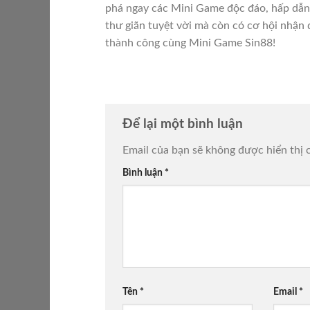
phá ngay các Mini Game độc đáo, hấp dẫn.
thư giãn tuyệt vời mà còn có cơ hội nhậ
thành công cùng Mini Game Sin88!
Để lại một bình luận
Email của bạn sẽ không được hiển thị 
Bình luận
*
Tên
*
Email
*