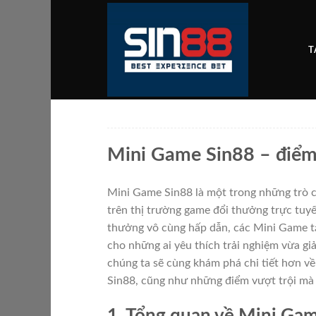
Bỏ
qua
nội
T
dung
Mini Game Sin88 – điểm
Mini Game Sin88 là một trong những trò c
trên thị trường game đổi thưởng trực tuyế
thưởng vô cùng hấp dẫn, các Mini Game t
cho những ai yêu thích trải nghiệm vừa gi
chúng ta sẽ cùng khám phá chi tiết hơn v
Sin88, cũng như những điểm vượt trội mà 
1. Tổng quan về Mini Ga