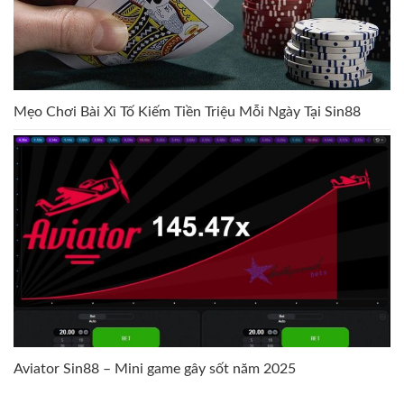
Mẹo Chơi Bài Xì Tố Kiếm Tiền Triệu Mỗi Ngày Tại Sin88
Aviator Sin88 – Mini game gây sốt năm 2025