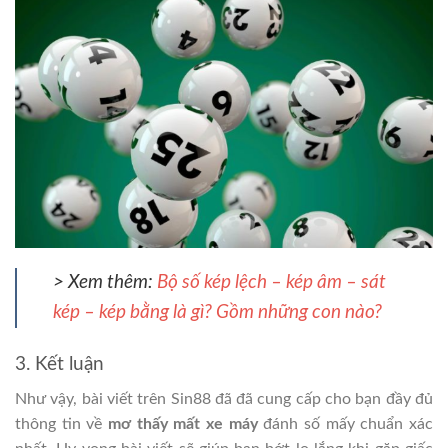
> Xem thêm:
Bộ số kép lệch – kép âm – sát
kép – kép bằng là gì? Gồm những con nào?
3. Kết luận
Như vậy, bài viết trên Sin88 đã đã cung cấp cho bạn đầy đủ
thông tin về
mơ thấy mất xe máy
đánh số mấy chuẩn xác