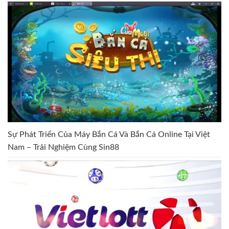
Sự Phát Triển Của Máy Bắn Cá Và Bắn Cá Online Tại Việt
Nam – Trải Nghiệm Cùng Sin88