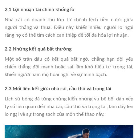
2.1 Lợi nhuận tài chính khổng lồ
Nhà cái có doanh thu lớn từ chênh lệch tiền cược giữa
người thắng và thua. Điều này khiến nhiều người lo ngại
rằng họ có thể tìm cách can thiệp để tối đa hóa lợi nhuận.
2.2 Những kết quả bất thường
Một số trận đấu có kết quả bất ngờ, chẳng hạn đội yếu
chiến thắng đội mạnh hoặc sai lầm khó hiểu từ trọng tài,
khiến người hâm mộ hoài nghi về sự minh bạch.
2.3 Mối liên kết giữa nhà cái, cầu thủ và trọng tài
Lịch sử bóng đá từng chứng kiến những vụ bê bối dàn xếp
tỷ số liên quan đến nhà cái, cầu thủ và trọng tài, làm dấy lên
lo ngại về sự trong sạch của môn thể thao này.