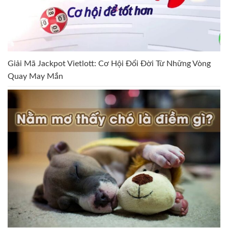
Giải Mã Jackpot Vietlott: Cơ Hội Đổi Đời Từ Những Vòng
Quay May Mắn