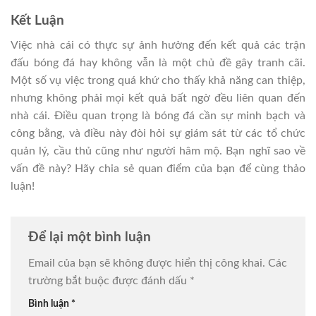
Kết Luận
Việc nhà cái có thực sự ảnh hưởng đến kết quả các trận
đấu bóng đá hay không vẫn là một chủ đề gây tranh cãi.
Một số vụ việc trong quá khứ cho thấy khả năng can thiệp,
nhưng không phải mọi kết quả bất ngờ đều liên quan đến
nhà cái. Điều quan trọng là bóng đá cần sự minh bạch và
công bằng, và điều này đòi hỏi sự giám sát từ các tổ chức
quản lý, cầu thủ cũng như người hâm mộ. Bạn nghĩ sao về
vấn đề này? Hãy chia sẻ quan điểm của bạn để cùng thảo
luận!
Để lại một bình luận
Email của bạn sẽ không được hiển thị công khai.
Các
trường bắt buộc được đánh dấu
*
Bình luận
*