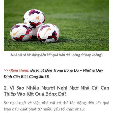
Nhà cái có tác động đến kết quả trận đấu bóng đá hay không?
>>>Xem thêm:
Đá Phạt Đền Trong Bóng Đá – Những Quy
Định Cần Biết Cùng Sin88
2. Vì Sao Nhiều Người Nghi Ngờ Nhà Cái Can
Thiệp Vào Kết Quả Bóng Đá?
Sự nghi ngờ về việc nhà cái có thể tác động đến kết quả
trận đấu xuất phát từ nhiều yếu tố khác nhau: