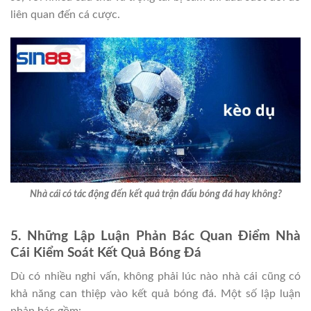
liên quan đến cá cược.
Nhà cái có tác động đến kết quả trận đấu bóng đá hay không?
5. Những Lập Luận Phản Bác Quan Điểm Nhà
Cái Kiểm Soát Kết Quả Bóng Đá
Dù có nhiều nghi vấn, không phải lúc nào nhà cái cũng có
khả năng can thiệp vào kết quả bóng đá. Một số lập luận