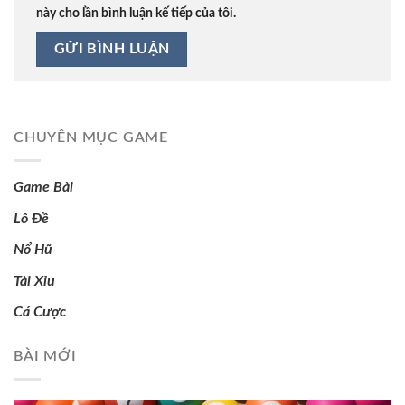
này cho lần bình luận kế tiếp của tôi.
CHUYÊN MỤC GAME
Game Bài
Lô Đề
Nổ Hũ
Tài Xỉu
Cá Cược
BÀI MỚI