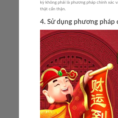
kỳ không phải là phương pháp chính xác và
thật cẩn thận.
4. Sử dụng phương pháp 