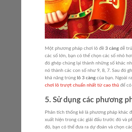
Một phương pháp chơi lô đề
3 càng
dễ trú
các số lớn, bạn có thể chọn các số nhỏ h
đó ghép chúng lại thành những số khác nh
nó thành các con số như 9, 8, 7. Sau đó g
khả năng trúng
lô 3 càng
của bạn. Ngoài ra
chơi lô trượt chuẩn nhất từ cao thủ
để có
5. Sử dụng các phương ph
Phân tích thống kê là phương pháp khác 
xuất hiện trong các giải đấu trước đó và 
đó, bạn có thể đưa ra dự đoán và chọn các