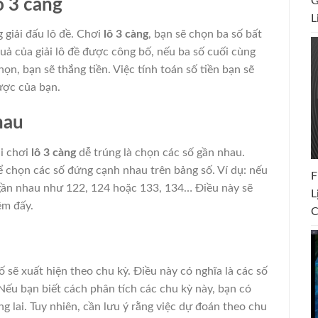
G
ô 3 càng
L
 giải đấu lô đề. Chơi
lô 3 càng
, bạn sẽ chọn ba số bất
uả của giải lô đề được công bố, nếu ba số cuối cùng
họn, bạn sẽ thắng tiền. Việc tính toán số tiền bạn sẽ
ược của bạn.
hau
i chơi
lô 3 càng
dễ trúng là chọn các số gần nhau.
ể chọn các số đứng cạnh nhau trên bảng số. Ví dụ: nếu
F
 gần nhau như 122, 124 hoặc 133, 134… Điều này sẽ
L
êm đấy.
C
ố sẽ xuất hiện theo chu kỳ. Điều này có nghĩa là các số
 Nếu bạn biết cách phân tích các chu kỳ này, bạn có
g lai. Tuy nhiên, cần lưu ý rằng việc dự đoán theo chu