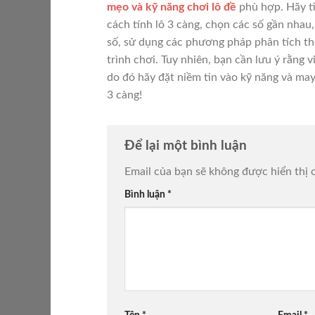
mẹo và kỹ năng chơi lô đề
phù hợp. Hãy tì
cách tính lô 3 càng, chọn các số gần nha
số, sử dụng các phương pháp phân tích thố
trình chơi. Tuy nhiên, bạn cần lưu ý rằng 
do đó hãy đặt niềm tin vào kỹ năng và ma
3 càng!
Để lại một bình luận
Email của bạn sẽ không được hiển thị 
Bình luận
*