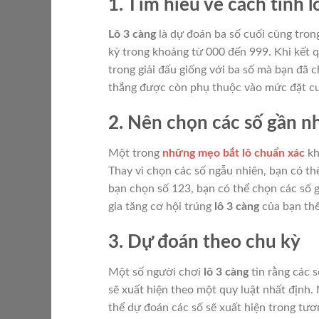
1. Tìm hiểu về cách tính l
Lô 3 càng
là dự đoán ba số cuối cùng trong
kỳ trong khoảng từ 000 đến 999. Khi kết q
trong giải đấu giống với ba số mà bạn đã c
thắng được còn phụ thuộc vào mức đặt c
2. Nên chọn các số gần n
Một trong
những mẹo bắt lô chuẩn xác
kh
Thay vì chọn các số ngẫu nhiên, bạn có th
bạn chọn số 123, bạn có thể chọn các số
gia tăng cơ hội trúng
lô 3 càng
của bạn th
3. Dự đoán theo chu kỳ
Một số người chơi
lô 3 càng
tin rằng các s
sẽ xuất hiện theo một quy luật nhất định.
thể dự đoán các số sẽ xuất hiện trong tươn