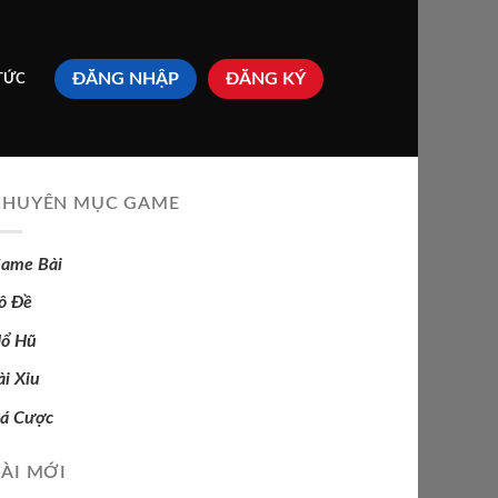
ĐĂNG NHẬP
ĐĂNG KÝ
TỨC
CHUYÊN MỤC GAME
ame Bài
ô Đề
ổ Hũ
ài Xỉu
á Cược
BÀI MỚI