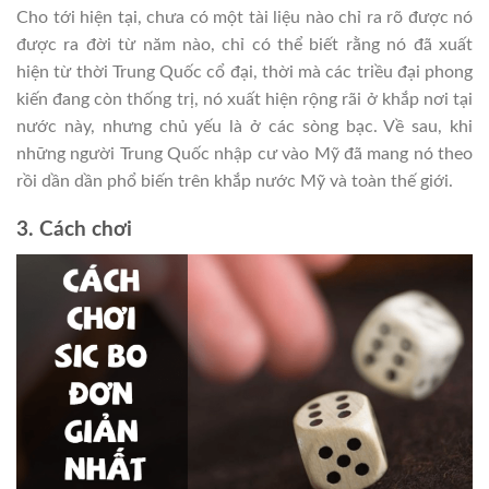
Cho tới hiện tại, chưa có một tài liệu nào chỉ ra rõ được nó
được ra đời từ năm nào, chỉ có thể biết rằng nó đã xuất
hiện từ thời Trung Quốc cổ đại, thời mà các triều đại phong
kiến đang còn thống trị, nó xuất hiện rộng rãi ở khắp nơi tại
nước này, nhưng chủ yếu là ở các sòng bạc. Về sau, khi
những người Trung Quốc nhập cư vào Mỹ đã mang nó theo
rồi dần dần phổ biến trên khắp nước Mỹ và toàn thế giới.
3. Cách chơi