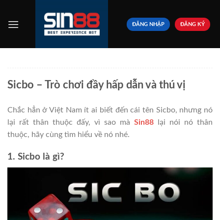
Bỏ
qua
ĐĂNG NHẬP
ĐĂNG KÝ
nội
dung
Sicbo – Trò chơi đầy hấp dẫn và thú vị
Chắc hẳn ở Việt Nam ít ai biết đến cái tên Sicbo, nhưng nó
lại rất thân thuộc đấy, vì sao mà
Sin88
lại nói nó thân
thuộc, hãy cùng tìm hiểu về nó nhé.
1. Sicbo là gì?