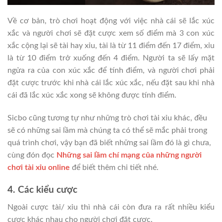
Về cơ bản, trò chơi hoạt động với việc nhà cái sẽ lắc xúc
xắc và người chơi sẽ đặt cược xem số điểm mà 3 con xúc
xắc cộng lại sẽ tài hay xỉu, tài là từ 11 điểm đến 17 điểm, xỉu
là từ 10 điểm trở xuống đến 4 điểm. Người ta sẽ lấy mặt
ngửa ra của con xúc xắc để tính điểm, và người chơi phải
đặt cược trước khi nhà cái lắc xúc xắc, nếu đặt sau khi nhà
cái đã lắc xúc xắc xong sẽ không được tính điểm.
Sicbo cũng tương tự như những trò chơi tài xỉu khác, đều
sẽ có những sai lầm mà chúng ta có thể sẽ mắc phải trong
quá trình chơi, vậy bạn đã biết những sai lầm đó là gì chưa,
cùng đón đọc
Những sai lầm chí mạng của những người
chơi tài xỉu online
để biết thêm chi tiết nhé.
4. Các kiểu cược
Ngoài cược tài/ xỉu thì nhà cái còn đưa ra rất nhiều kiểu
cược khác nhau cho người chơi đặt cược.