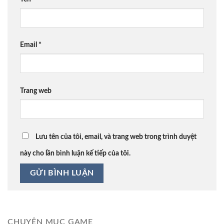
Email
*
Trang web
Lưu tên của tôi, email, và trang web trong trình duyệt
này cho lần bình luận kế tiếp của tôi.
CHUYÊN MỤC GAME