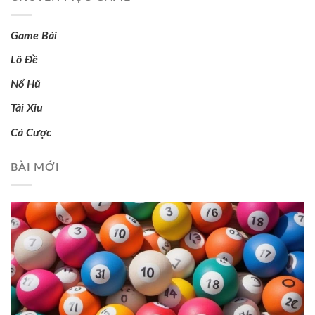
Game Bài
Lô Đề
Nổ Hũ
Tài Xỉu
Cá Cược
BÀI MỚI