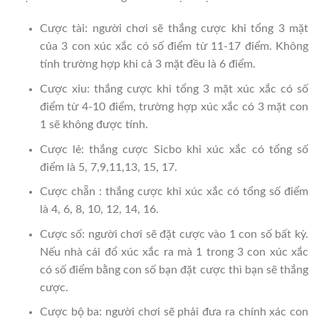
Cược tài: người chơi sẽ thắng cược khi tổng 3 mặt
của 3 con xúc xắc có số điểm từ 11-17 điểm. Không
tính trường hợp khi cả 3 mặt đều là 6 điểm.
Cược xỉu: thắng cược khi tổng 3 mặt xúc xắc có số
điểm từ 4-10 điểm, trường hợp xúc xắc có 3 mặt con
1 sẽ không được tính.
Cược lẻ: thắng cược Sicbo khi xúc xắc có tổng số
điểm là 5, 7,9,11,13, 15, 17.
Cược chẵn : thắng cược khi xúc xắc có tổng số điểm
là 4, 6, 8, 10, 12, 14, 16.
Cược số: người chơi sẽ đặt cược vào 1 con số bất kỳ.
Nếu nhà cái đổ xúc xắc ra mà 1 trong 3 con xúc xắc
có số điểm bằng con số bạn đặt cược thì bạn sẽ thắng
cược.
Cược bộ ba: người chơi sẽ phải đưa ra chính xác con