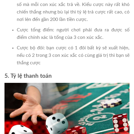
số mà mỗi con xúc xắc trả về. Kiểu cược này rất khó
chiến thắng nhưng bù lại thì tỷ lệ trả cược rất cao, có
nơi lên đến gần 200 lần tiền cược.
Cược tổng điểm: người chơi phải đưa ra được số
điểm chính xác là tổng của 3 con xúc xắc.
Cược bộ đôi: bạn cược có 1 đôi bất kỳ sẽ xuất hiện,
nếu có 2 trong 3 con xúc xắc có cùng giá trị thì bạn sẽ
thắng cược
5. Tỷ lệ thanh toán