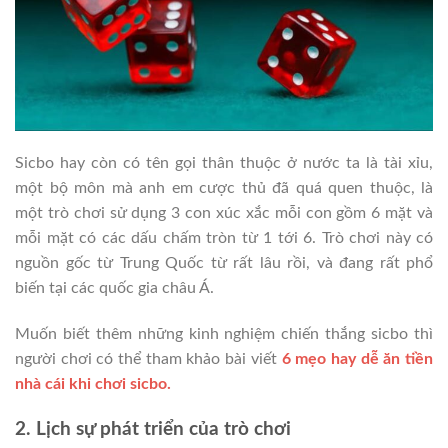
Sicbo hay còn có tên gọi thân thuộc ở nước ta là tài xỉu,
một bộ môn mà anh em cược thủ đã quá quen thuộc, là
một trò chơi sử dụng 3 con xúc xắc mỗi con gồm 6 mặt và
mỗi mặt có các dấu chấm tròn từ 1 tới 6. Trò chơi này có
nguồn gốc từ Trung Quốc từ rất lâu rồi, và đang rất phổ
biến tại các quốc gia châu Á.
Muốn biết thêm những kinh nghiệm chiến thắng sicbo thì
người chơi có thể tham khảo bài viết
6 mẹo hay dễ ăn tiền
nhà cái khi chơi sicbo.
2. Lịch sự phát triển của trò chơi