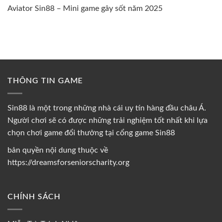
Aviator Sin88 – Mini game gây sốt năm 2025
THÔNG TIN GAME
Sin88 là một trong những nhà cái uy tín hàng đầu châu Á.
Người chơi sẽ có được những trải nghiệm tốt nhất khi lựa
chọn chơi game đổi thưởng tại cổng game Sin88
bản quyền nội dung thuộc về
https://dreamsforseniorscharity.org
CHÍNH SÁCH