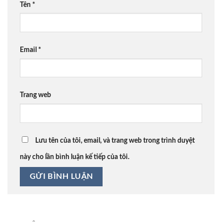
Tên
*
Email
*
Trang web
Lưu tên của tôi, email, và trang web trong trình duyệt
này cho lần bình luận kế tiếp của tôi.