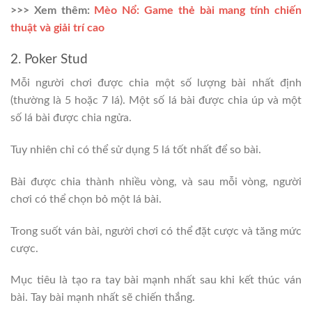
>>> Xem thêm:
Mèo Nổ: Game thẻ bài mang tính chiến
thuật và giải trí cao
2. Poker Stud
Mỗi người chơi được chia một số lượng bài nhất định
(thường là 5 hoặc 7 lá). Một số lá bài được chia úp và một
số lá bài được chia ngửa.
Tuy nhiên chỉ có thể sử dụng 5 lá tốt nhất để so bài.
Bài được chia thành nhiều vòng, và sau mỗi vòng, người
chơi có thể chọn bỏ một lá bài.
Trong suốt ván bài, người chơi có thể đặt cược và tăng mức
cược.
Mục tiêu là tạo ra tay bài mạnh nhất sau khi kết thúc ván
bài. Tay bài mạnh nhất sẽ chiến thắng.