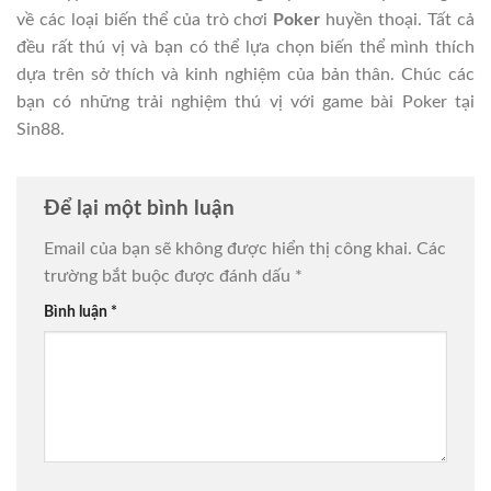
về các loại biến thể của trò chơi
Poker
huyền thoại. Tất cả
đều rất thú vị và bạn có thể lựa chọn biến thể mình thích
dựa trên sở thích và kinh nghiệm của bản thân. Chúc các
bạn có những trải nghiệm thú vị với game bài Poker tại
Sin88.
Để lại một bình luận
Email của bạn sẽ không được hiển thị công khai.
Các
trường bắt buộc được đánh dấu
*
Bình luận
*