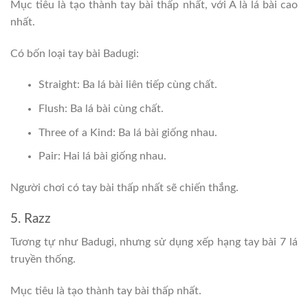
Mục tiêu là tạo thành tay bài thấp nhất, với A là lá bài cao
nhất.
Có bốn loại tay bài Badugi:
Straight: Ba lá bài liên tiếp cùng chất.
Flush: Ba lá bài cùng chất.
Three of a Kind: Ba lá bài giống nhau.
Pair: Hai lá bài giống nhau.
Người chơi có tay bài thấp nhất sẽ chiến thắng.
5. Razz
Tương tự như Badugi, nhưng sử dụng xếp hạng tay bài 7 lá
truyền thống.
Mục tiêu là tạo thành tay bài thấp nhất.