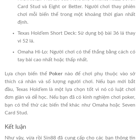
Card Stud và Eight or Better. Người chơi thay phiên
chơi mỗi biến thể trong một khoảng thời gian nhất
định.
Texas Hold’em Short Deck: Sử dụng bộ bài 36 lá thay
vì 52 lá.
Omaha Hi-Lo: Người chơi có thể thắng bằng cách có
tay bài cao nhất hoặc thấp nhất.
Lựa chọn biến thể
Poker
nào để chơi phụ thuộc vào sở
thích cá nhân và số lượng người chơi. Nếu bạn mới bắt
đầu, Texas Hold’em là một lựa chọn tốt vì nó có luật chơi
đơn giản và dễ học. Nếu bạn đã có kinh nghiệm chơi poker,
bạn có thể thử các biến thể khác như Omaha hoặc Seven
Card Stud.
Kết luận
Như vậy, vừa rồi Sin88 đã cung cấp cho các bạn thông tin