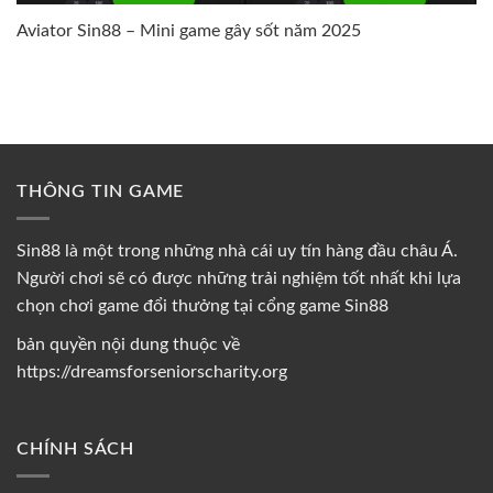
Aviator Sin88 – Mini game gây sốt năm 2025
THÔNG TIN GAME
Sin88 là một trong những nhà cái uy tín hàng đầu châu Á.
Người chơi sẽ có được những trải nghiệm tốt nhất khi lựa
chọn chơi game đổi thưởng tại cổng game Sin88
bản quyền nội dung thuộc về
https://dreamsforseniorscharity.org
CHÍNH SÁCH