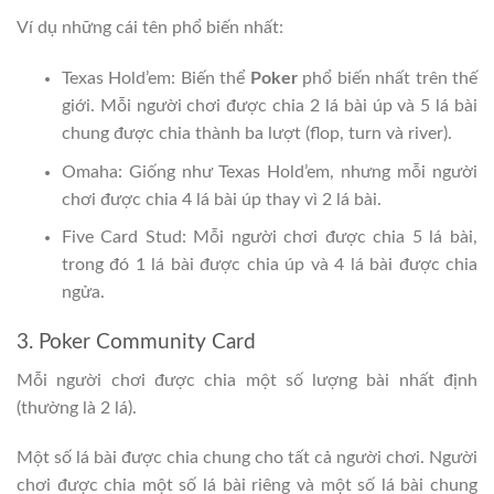
Ví dụ những cái tên phổ biến nhất:
Texas Hold’em: Biến thể
Poker
phổ biến nhất trên thế
giới. Mỗi người chơi được chia 2 lá bài úp và 5 lá bài
chung được chia thành ba lượt (flop, turn và river).
Omaha: Giống như Texas Hold’em, nhưng mỗi người
chơi được chia 4 lá bài úp thay vì 2 lá bài.
Five Card Stud: Mỗi người chơi được chia 5 lá bài,
trong đó 1 lá bài được chia úp và 4 lá bài được chia
ngửa.
3. Poker Community Card
Mỗi người chơi được chia một số lượng bài nhất định
(thường là 2 lá).
Một số lá bài được chia chung cho tất cả người chơi. Người
chơi được chia một số lá bài riêng và một số lá bài chung