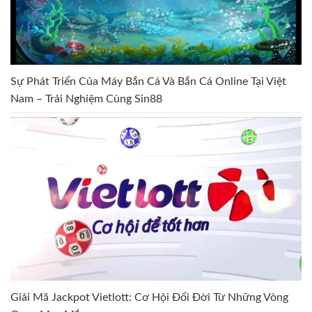
Sự Phát Triển Của Máy Bắn Cá Và Bắn Cá Online Tại Việt
Nam – Trải Nghiệm Cùng Sin88
Giải Mã Jackpot Vietlott: Cơ Hội Đổi Đời Từ Những Vòng