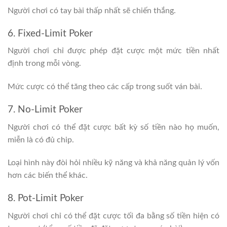
Người chơi có tay bài thấp nhất sẽ chiến thắng.
6. Fixed-Limit Poker
Người chơi chỉ được phép đặt cược một mức tiền nhất
định trong mỗi vòng.
Mức cược có thể tăng theo các cấp trong suốt ván bài.
7. No-Limit Poker
Người chơi có thể đặt cược bất kỳ số tiền nào họ muốn,
miễn là có đủ chip.
Loại hình này đòi hỏi nhiều kỹ năng và khả năng quản lý vốn
hơn các biến thể khác.
8. Pot-Limit Poker
Người chơi chỉ có thể đặt cược tối đa bằng số tiền hiện có