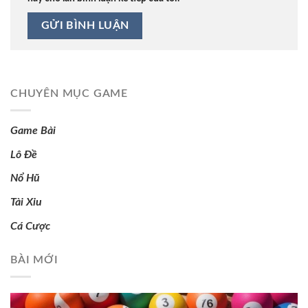
CHUYÊN MỤC GAME
Game Bài
Lô Đề
Nổ Hũ
Tài Xỉu
Cá Cược
BÀI MỚI