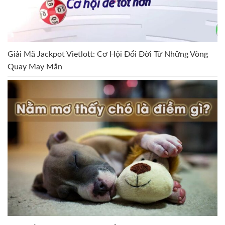
Giải Mã Jackpot Vietlott: Cơ Hội Đổi Đời Từ Những Vòng
Quay May Mắn