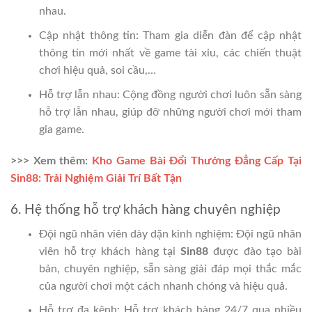
nhau.
Cập nhật thông tin: Tham gia diễn đàn để cập nhật
thông tin mới nhất về game tài xỉu, các chiến thuật
chơi hiệu quả, soi cầu,…
Hỗ trợ lẫn nhau: Cộng đồng người chơi luôn sẵn sàng
hỗ trợ lẫn nhau, giúp đỡ những người chơi mới tham
gia game.
>>> Xem thêm:
Kho Game Bài Đổi Thưởng Đẳng Cấp Tại
Sin88: Trải Nghiệm Giải Trí Bất Tận
6. Hệ thống hỗ trợ khách hàng chuyên nghiệp
Đội ngũ nhân viên dày dặn kinh nghiệm: Đội ngũ nhân
viên hỗ trợ khách hàng tại
Sin88
được đào tạo bài
bản, chuyên nghiệp, sẵn sàng giải đáp mọi thắc mắc
của người chơi một cách nhanh chóng và hiệu quả.
Hỗ trợ đa kênh: Hỗ trợ khách hàng 24/7 qua nhiều