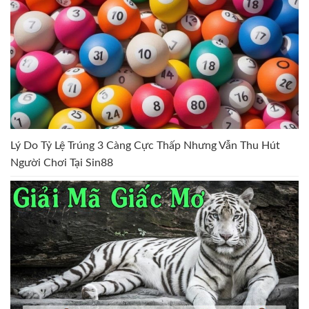
Lý Do Tỷ Lệ Trúng 3 Càng Cực Thấp Nhưng Vẫn Thu Hút
Người Chơi Tại Sin88