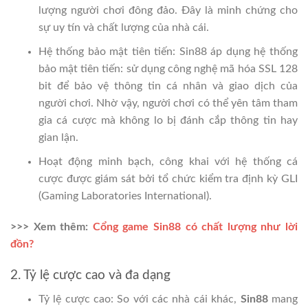
lượng người chơi đông đảo. Đây là minh chứng cho
sự uy tín và chất lượng của nhà cái.
Hệ thống bảo mật tiên tiến: Sin88 áp dụng hệ thống
bảo mật tiên tiến: sử dụng công nghệ mã hóa SSL 128
bit để bảo vệ thông tin cá nhân và giao dịch của
người chơi. Nhờ vậy, người chơi có thể yên tâm tham
gia cá cược mà không lo bị đánh cắp thông tin hay
gian lận.
Hoạt động minh bạch, công khai với hệ thống cá
cược được giám sát bởi tổ chức kiểm tra định kỳ GLI
(Gaming Laboratories International).
>>> Xem thêm:
Cổng game Sin88 có chất lượng như lời
đồn?
2. Tỷ lệ cược cao và đa dạng
Tỷ lệ cược cao: So với các nhà cái khác,
Sin88
mang