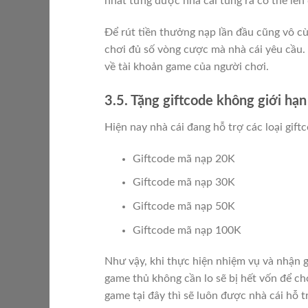
nhất từng được nhà cái tung ra có thể lên 
Để rút tiền thưởng nạp lần đầu cũng vô cù
chơi đủ số vòng cược mà nhà cái yêu cầu.
về tài khoản game của người chơi.
3.5. Tặng giftcode không giới hạn
Hiện nay nhà cái đang hỗ trợ các loại gif
Giftcode mã nạp 20K
Giftcode mã nạp 30K
Giftcode mã nạp 50K
Giftcode mã nạp 100K
Như vậy, khi thực hiện nhiệm vụ và nhận g
game thủ không cần lo sẽ bị hết vốn để ch
game tại đây thì sẽ luôn được nhà cái hỗ t