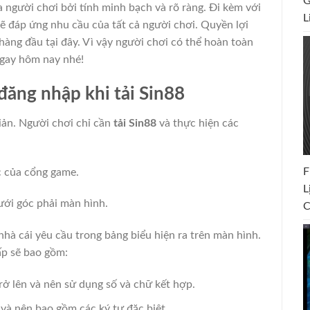
G
 người chơi bởi tính minh bạch và rõ ràng. Đi kèm với
L
sẽ đáp ứng nhu cầu của tất cả người chơi. Quyền lợi
hàng đầu tại đây. Vì vậy người chơi có thể hoàn toàn
gay hôm nay nhé!
đăng nhập khi tải Sin88
iản. Người chơi chỉ cần
tải Sin88
và thực hiện các
F
c của cổng game.
L
ới góc phải màn hình.
C
hà cái yêu cầu trong bảng biểu hiện ra trên màn hình.
ấp sẽ bao gồm:
rở lên và nên sử dụng số và chữ kết hợp.
 và nên bao gồm các ký tự đặc biệt.