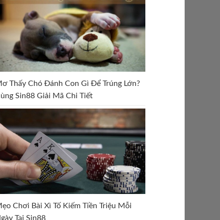
ơ Thấy Chó Đánh Con Gì Để Trúng Lớn?
ùng Sin88 Giải Mã Chi Tiết
ẹo Chơi Bài Xì Tố Kiếm Tiền Triệu Mỗi
gày Tại Sin88