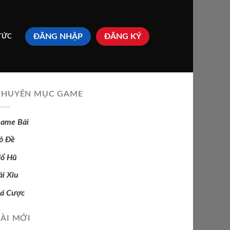
ĐĂNG NHẬP
ĐĂNG KÝ
TỨC
CHUYÊN MỤC GAME
ame Bài
ô Đề
ổ Hũ
ài Xỉu
á Cược
BÀI MỚI