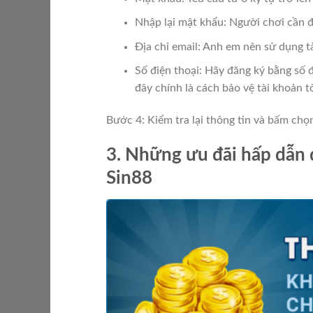
Nhập lại mật khẩu: Người chơi cần đi
Địa chỉ email: Anh em nên sử dụng tà
Số điện thoại: Hãy đăng ký bằng số 
đây chính là cách bảo vệ tài khoản t
Bước 4: Kiểm tra lại thông tin và bấm chọ
3. Những ưu đãi hấp dẫn 
Sin88