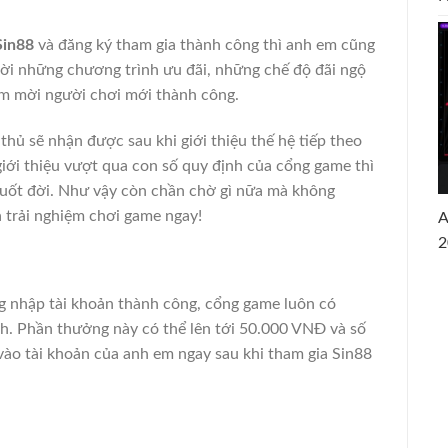
Sin88
và đăng ký tham gia thành công thì anh em cũng
ời những chương trình ưu đãi, những chế độ đãi ngộ
em mời người chơi mới thành công.
hủ sẽ nhận được sau khi giới thiệu thế hệ tiếp theo
 giới thiệu vượt qua con số quy định của cổng game thì
uốt đời. Như vậy còn chần chờ gì nữa mà không
 trải nghiệm chơi game ngay!
A
2
g nhập tài khoản thành công, cổng game luôn có
h. Phần thưởng này có thể lên tới 50.000 VNĐ và số
vào tài khoản của anh em ngay sau khi tham gia Sin88