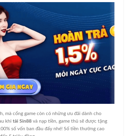
nh, mà cổng game còn có những ưu đãi dành cho
au khi
tải Sin88
và nạp tiền, game thủ sẽ được tặng
 100% số vốn ban đầu đấy nhé! Số tiền thưởng cao