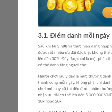
3.1. Điểm danh mỗi ngày
Sau khi
tải Sin88
và thực hiện đăng nhập 
được rất nhiều ưu đãi đặc biệt không thể 
lên đến 30%. Đây được coi là một phần t
có thể dành tặng người chơi.
Người chơi lưu ý đây là mức thưởng dành 
thành công mỗi ngày, không phải chỉ dàn
chơi mới hay cũ thì đều được nhận thưởn
nhận ưu đãi có thể lên đến 5.000.000 VN
10x hoặc 20x.