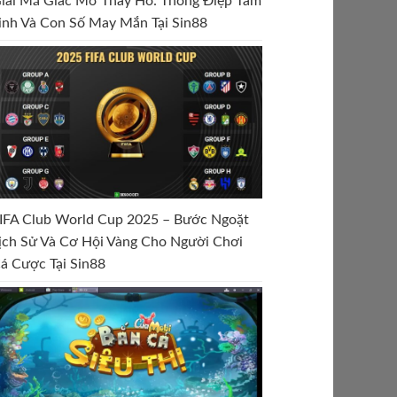
iải Mã Giấc Mơ Thấy Hổ: Thông Điệp Tâm
inh Và Con Số May Mắn Tại Sin88
IFA Club World Cup 2025 – Bước Ngoặt
ịch Sử Và Cơ Hội Vàng Cho Người Chơi
á Cược Tại Sin88