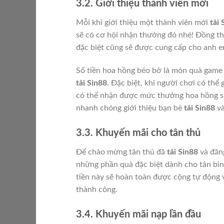
3.2. Giới thiệu thành viên mới
Mỗi khi giới thiệu một thành viên mới
tải 
sẽ có cơ hội nhận thưởng đó nhé! Đồng th
đặc biệt cũng sẽ được cung cấp cho anh 
Số tiền hoa hồng béo bở là món quà game t
tải Sin88
. Đặc biệt, khi người chơi có thể
có thể nhận được mức thưởng hoa hồng s
nhanh chóng giới thiệu bạn bè
tải Sin88
và
3.3. Khuyến mãi cho tân thủ
Để chào mừng tân thủ đã
tải Sin88
và đăn
những phần quà đặc biệt dành cho tân bin
tiền này sẽ hoàn toàn được cộng tự động 
thành công.
3.4. Khuyến mãi nạp lần đầu