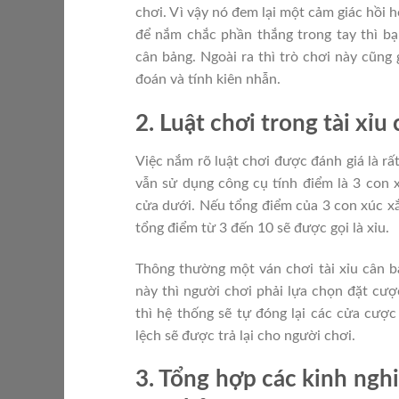
chơi. Vì vậy nó đem lại một cảm giác hồi h
để nắm chắc phần thắng trong tay thì bạ
cân bảng. Ngoài ra thì trò chơi này cũng
đoán và tính kiên nhẫn.
2. Luật chơi trong tài xỉ
Việc nắm rõ luật chơi được đánh giá là r
vẫn sử dụng công cụ tính điểm là 3 con x
cửa dưới. Nếu tổng điểm của 3 con xúc xắc
tổng điểm từ 3 đến 10 sẽ được gọi là xỉu.
Thông thường một ván chơi tài xỉu cân bả
này thì người chơi phải lựa chọn đặt cược
thì hệ thống sẽ tự đóng lại các cửa cược
lệch sẽ được trả lại cho người chơi.
3. Tổng hợp các kinh nghi