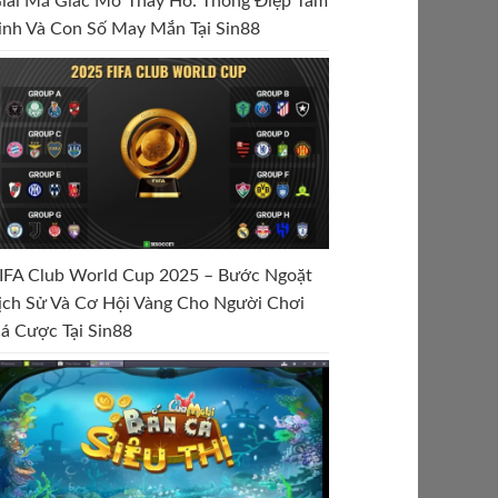
iải Mã Giấc Mơ Thấy Hổ: Thông Điệp Tâm
inh Và Con Số May Mắn Tại Sin88
IFA Club World Cup 2025 – Bước Ngoặt
ịch Sử Và Cơ Hội Vàng Cho Người Chơi
á Cược Tại Sin88