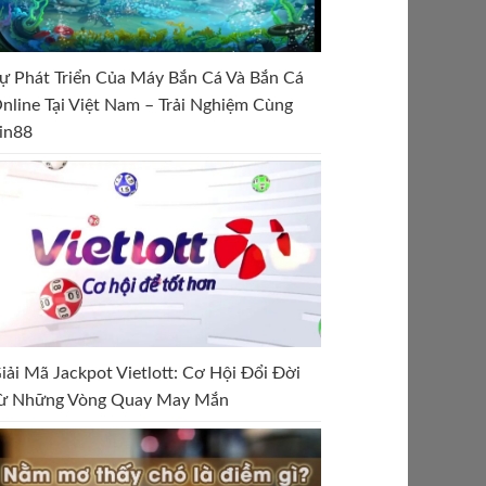
ự Phát Triển Của Máy Bắn Cá Và Bắn Cá
nline Tại Việt Nam – Trải Nghiệm Cùng
in88
iải Mã Jackpot Vietlott: Cơ Hội Đổi Đời
ừ Những Vòng Quay May Mắn