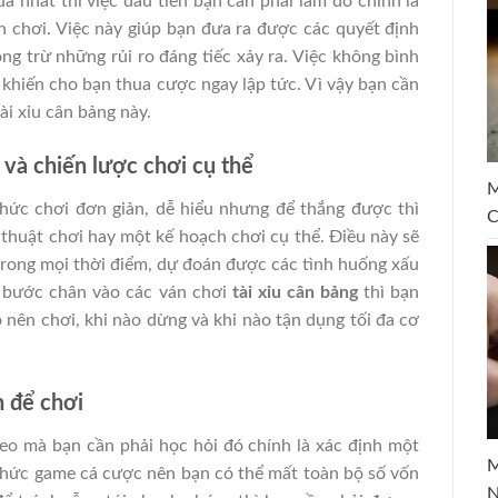
ả nhất thì việc đầu tiên bạn cần phải làm đó chính là
nh chơi. Việc này giúp bạn đưa ra được các quyết định
ng trừ những rủi ro đáng tiếc xảy ra. Việc không bình
 khiến cho bạn thua cược ngay lập tức. Vì vậy bạn cần
ài xỉu cân bảng này.
và chiến lược chơi cụ thể
M
 thức chơi đơn giản, dễ hiểu nhưng để thắng được thì
C
thuật chơi hay một kế hoạch chơi cụ thể. Điều này sẽ
trong mọi thời điểm, dự đoán được các tình huống xấu
hi bước chân vào các ván chơi
tài xỉu cân bảng
thì bạn
 nên chơi, khi nào dừng và khi nào tận dụng tối đa cơ
h để chơi
eo mà bạn cần phải học hỏi đó chính là xác định một
M
h thức game cá cược nên bạn có thể mất toàn bộ số vốn
N