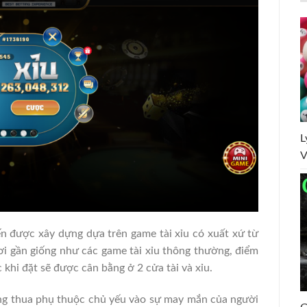
L
V
ến được xây dựng dựa trên game tài xỉu có xuất xứ từ
ơi gần giống như các game tài xỉu thông thường, điểm
 khi đặt sẽ được cân bằng ở 2 cửa tài và xỉu.
ắng thua phụ thuộc chủ yếu vào sự may mắn của người