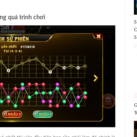
ng quá trình chơi
S
O
S
G
T