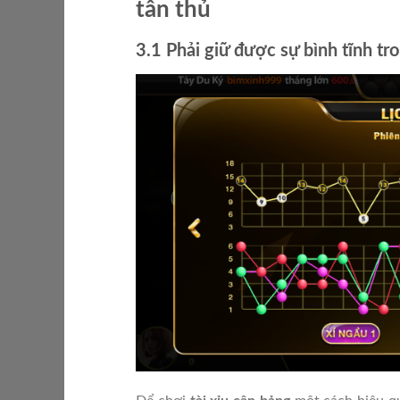
tân thủ
3.1 Phải giữ được sự bình tĩnh tro