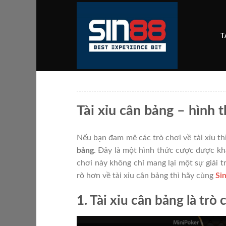
Bỏ
qua
nội
T
dung
Tài xỉu cân bảng – hình t
Nếu bạn đam mê các trò chơi về tài xỉu t
bảng
. Đây là một hình thức cược được khá
chơi này không chỉ mang lại một sự giải t
rõ hơn về tài xỉu cân bảng thì hãy cùng
Si
1. Tài xỉu cân bảng là trò 