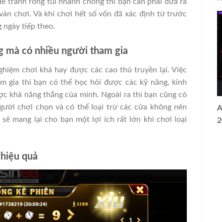
để tránh rỗng túi nhanh chóng thì bạn cần phải đưa ra
ván chơi. Và khi chơi hết số vốn đã xác định từ trước
g ngày tiếp theo.
ng mà có nhiều người tham gia
ghiệm chơi khá hay được các cao thủ truyền lại. Việc
 gia thì bạn có thể học hỏi được các kỹ năng, kinh
c khả năng thắng của mình. Ngoài ra thì bạn cũng có
ười chơi chọn và có thể loại trừ các cửa không nên
A
sẽ mang lại cho bạn một lợi ích rất lớn khi chơi loại
2
 hiệu quả