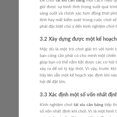
Để chơi
tài xỉu cân bảng
một cách hiệu qu
giữ được sự bình tĩnh trong suốt quá trì
sáng suốt và chính xác hơn đồng thời phò
tĩnh hay mất kiểm soát trong cuộc chơi sẽ
phải đặc biệt chú ý đến kinh nghiệm chơi t
3.2 Xây dựng được một kế hoạch 
Mặc dù là một trò chơi giải trí với hình
bạn cũng cần phải có cho mình một chiến 
giúp bạn có thể nắm bắt được các cơ hội 
xảy ra để xử lý kịp thời. Vì vậy, trước k
hãy lên sẵn một kế hoạch xác định khi nào
hội để đặt lớn.
3.3 Xác định một số vốn nhất địn
Kinh nghiệm chơi
tài xỉu cân bảng
tiếp th
số vốn nhất định khi chơi. Vì là một hìn