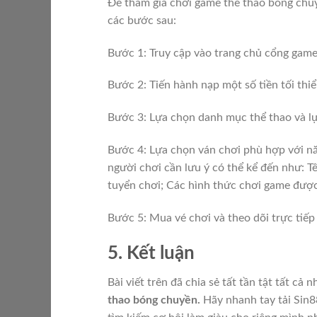
Để tham gia chơi game thể thao bóng chuy
các bước sau:
Bước 1: Truy cập vào trang chủ cổng game
Bước 2: Tiến hành nạp một số tiền tối th
Bước 3: Lựa chọn danh mục thể thao và l
Bước 4: Lựa chọn ván chơi phù hợp với nă
người chơi cần lưu ý có thể kể đến như: Tên
tuyển chơi; Các hình thức chơi game đượ
Bước 5: Mua vé chơi và theo dõi trực tiếp
5. Kết luận
Bài viết trên đã chia sẻ tất tần tật tất cả
thao bóng chuyền.
Hãy nhanh tay tải Sin