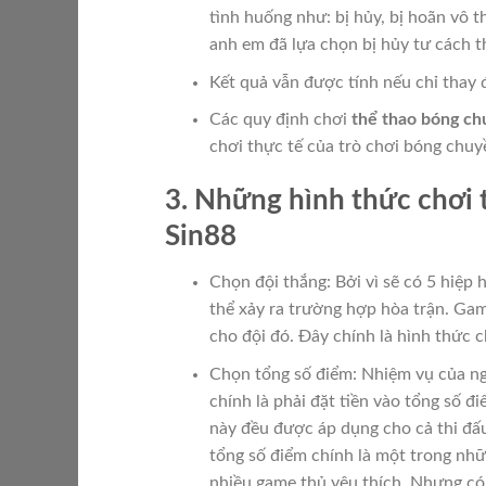
tình huống như: bị hủy, bị hoãn vô t
anh em đã lựa chọn bị hủy tư cách t
Kết quả vẫn được tính nếu chỉ thay đ
Các quy định chơi
thể thao bóng c
chơi thực tế của trò chơi bóng chuy
3. Những hình thức chơi 
Sin88
Chọn đội thắng: Bởi vì sẽ có 5 hiệp
thể xảy ra trường hợp hòa trận. Gam
cho đội đó. Đây chính là hình thức c
Chọn tổng số điểm: Nhiệm vụ của ng
chính là phải đặt tiền vào tổng số 
này đều được áp dụng cho cả thi đấu 
tổng số điểm chính là một trong nh
nhiều game thủ yêu thích. Nhưng có 