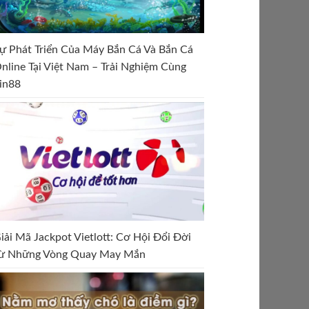
ự Phát Triển Của Máy Bắn Cá Và Bắn Cá
nline Tại Việt Nam – Trải Nghiệm Cùng
in88
iải Mã Jackpot Vietlott: Cơ Hội Đổi Đời
ừ Những Vòng Quay May Mắn