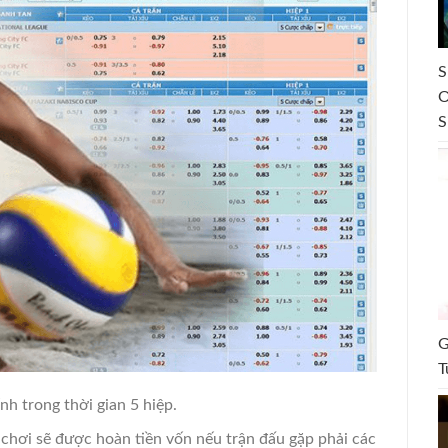
S
O
S
G
T
nh trong thời gian 5 hiệp.
 chơi sẽ được hoàn tiền vốn nếu trận đấu gặp phải các