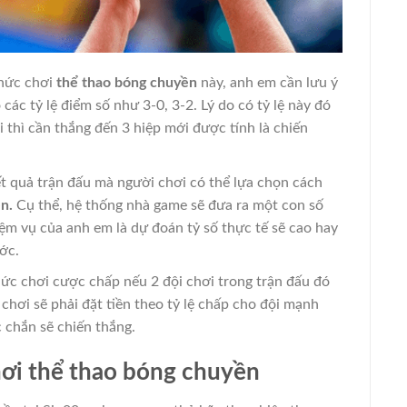
thức chơi
thể thao bóng chuyền
này, anh em cần lưu ý
các tỷ lệ điểm số như 3-0, 3-2. Lý do có tỷ lệ này đó
hi thì cần thắng đến 3 hiệp mới được tính là chiến
t quả trận đấu mà người chơi có thể lựa chọn cách
ền.
Cụ thể, hệ thống nhà game sẽ đưa ra một con số
iệm vụ của anh em là dự đoán tỷ số thực tế sẽ cao hay
ớc.
ức chơi cược chấp nếu 2 đội chơi trong trận đấu đó
chơi sẽ phải đặt tiền theo tỷ lệ chấp cho đội mạnh
 chắn sẽ chiến thắng.
hơi thể thao bóng chuyền