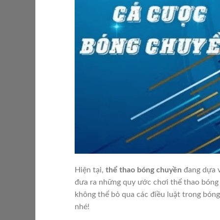
Hiện tại,
thể thao bóng chuyền
đang dựa v
đưa ra những quy ước chơi thể thao bóng
không thể bỏ qua các điều luật trong bón
nhé!