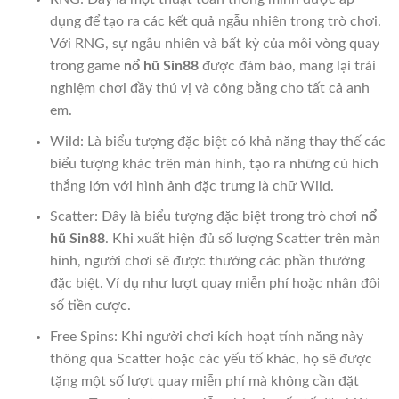
dụng để tạo ra các kết quả ngẫu nhiên trong trò chơi.
Với RNG, sự ngẫu nhiên và bất kỳ của mỗi vòng quay
trong game
nổ hũ Sin88
được đảm bảo, mang lại trải
nghiệm chơi đầy thú vị và công bằng cho tất cả anh
em.
Wild: Là biểu tượng đặc biệt có khả năng thay thế các
biểu tượng khác trên màn hình, tạo ra những cú hích
thắng lớn với hình ảnh đặc trưng là chữ Wild.
Scatter: Đây là biểu tượng đặc biệt trong trò chơi
nổ
hũ Sin88
. Khi xuất hiện đủ số lượng Scatter trên màn
hình, người chơi sẽ được thưởng các phần thưởng
đặc biệt. Ví dụ như lượt quay miễn phí hoặc nhân đôi
số tiền cược.
Free Spins: Khi người chơi kích hoạt tính năng này
thông qua Scatter hoặc các yếu tố khác, họ sẽ được
tặng một số lượt quay miễn phí mà không cần đặt