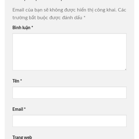
Email của bạn sẽ không được hiển thị công khai.
Các
trường bắt buộc được đánh dấu
*
Bình luận
*
Tên
*
Email
*
Trang web