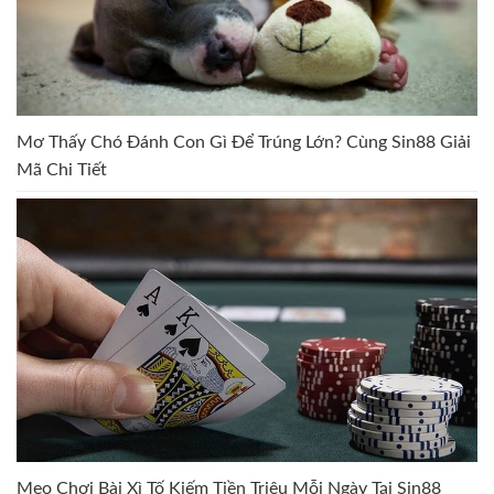
Mơ Thấy Chó Đánh Con Gì Để Trúng Lớn? Cùng Sin88 Giải
Mã Chi Tiết
Mẹo Chơi Bài Xì Tố Kiếm Tiền Triệu Mỗi Ngày Tại Sin88