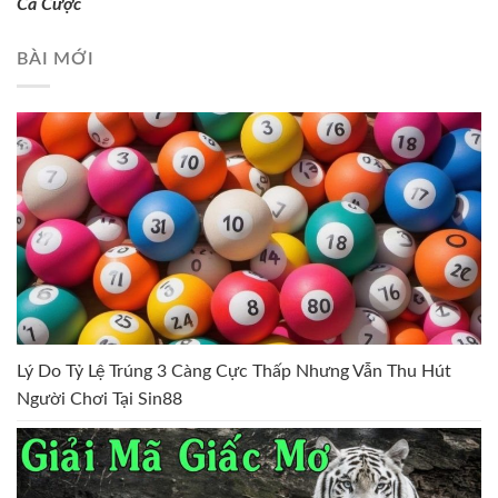
Cá Cược
BÀI MỚI
Lý Do Tỷ Lệ Trúng 3 Càng Cực Thấp Nhưng Vẫn Thu Hút
Người Chơi Tại Sin88