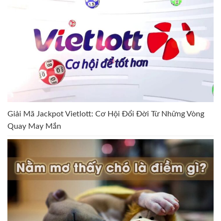
Giải Mã Jackpot Vietlott: Cơ Hội Đổi Đời Từ Những Vòng
Quay May Mắn