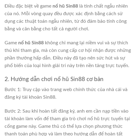
Điều đặc biệt về game
nổ hũ Sin88
là tính chất ngẫu nhiên
của nó. Mỗi vòng quay đều được xác định bằng cách sử
dụng các thuật toán ngẫu nhiên, từ đó đảm bảo tính công
bằng và cân bằng cho tất cả người chơi.
Game
nổ hũ Sin88
không chỉ mang lại niềm vui và sự thích
thú khi tham gia, mà còn cung cấp cơ hội nhận được những
phần thưởng hấp dẫn. Điều này đã tạo nên sức hút và sự
phổ biến của loại hình giải trí này trên nền tảng trực tuyến.
2. Hướng dẫn chơi nổ hũ Sin88 cơ bản
Bước 1: Truy cập vào trang web chính thức của nhà cái và
đăng ký tài khoản Sin88.
Bước 2: Sau khi hoàn tất đăng ký, anh em cần nạp tiền vào
tài khoản làm vốn để tham gia trò chơi nổ hũ trực tuyến tại
cổng game này. Game thủ có thể lựa chọn phương thức
thanh toán phù hợp và làm theo hướng dẫn để hoàn tất