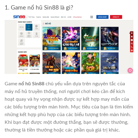
1. Game nổ hũ Sin88 là gì?
Game
nổ hũ Sin88
chủ yếu vẫn dựa trên nguyên tắc của
máy nổ hũ truyền thống, nơi người chơi kéo cần để kích
hoạt quay và hy vọng nhận được sự kết hợp may mắn của
các biểu tượng trên màn hình. Mục tiêu của bạn là tìm kiếm
những kết hợp phù hợp của các biểu tượng trên màn hình.
Khi bạn đạt được một đường thắng, bạn sẽ được thưởng,
thường là tiền thưởng hoặc các phần quà giá trị khác.