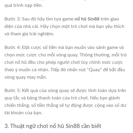
quá trình nạp tiền.
Bước 3: Sau đó hãy tìm tựa game
nổ hũ Sin88
trên giao
diện của nhà cái. Hãy chọn một trò chơi mà bạn yêu thích
và tham gia trải nghiệm.
Bước 4: Đặt cược số tiền mà bạn muốn vào sảnh game và
chọn mức cược cho mỗi vòng quay. Thông thường, mỗi trò
chơi nổ hũ đều cho phép người chơi tùy chỉnh mức cược
theo ý muốn cá nhân. Tiếp đó nhấn nút “Quay” để bắt đầu
vòng quay may mắn.
Bước 5: Kết quả của vòng quay sẽ được tính toán dựa trên
quy tắc và bảng thanh toán của trò chơi. Nếu bạn giành
chiến thắng, số tiền thắng sẽ tự động được cộng vào số dư
tài khoản của bạn.
3. Thuật ngữ chơi nổ hũ Sin88 cần biết