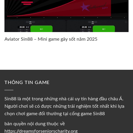
Aviator Sin88 – Mini game gây sốt năm 2025
THÔNG TIN GAME
Sin88 là một trong những nhà cái uy tín hàng đầu châu Á.
Người chơi sẽ có được những trải nghiệm tốt nhất khi lựa
chọn chơi game đổi thưởng tại cổng game Sin88
bản quyền nội dung thuộc về
https://dreamsforseniorscharity.org