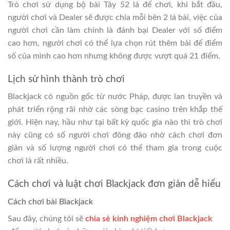
Trò chơi sử dụng bộ bài Tây 52 lá để chơi, khi bắt đầu,
người chơi và Dealer sẽ được chia mỗi bên 2 lá bài, việc của
người chơi cần làm chính là đánh bại Dealer với số điểm
cao hơn, người chơi có thể lựa chọn rút thêm bài để điểm
số của mình cao hơn nhưng không được vượt quá 21 điểm.
Lịch sử hình thành trò chơi
Blackjack có nguồn gốc từ nước Pháp, được lan truyền và
phát triển rộng rãi nhờ các sòng bạc casino trên khắp thế
giới. Hiện nay, hầu như tại bất kỳ quốc gia nào thì trò chơi
này cũng có số người chơi đông đảo nhờ cách chơi đơn
giản và số lượng người chơi có thể tham gia trong cuộc
chơi là rất nhiều.
Cách chơi và luật chơi Blackjack đơn giản dễ hiểu
Cách chơi bài Blackjack
Sau đây, chúng tôi sẽ
chia sẻ kinh nghiệm chơi Blackjack