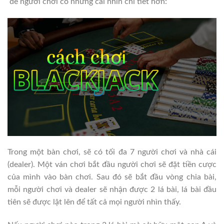
để người chơi có những cái nhìn chi tiết hơn:
Trong một bàn chơi, sẽ có tối đa 7 người chơi và nhà cái
(dealer). Một ván chơi bắt đầu người chơi sẽ đặt tiền cược
của mình vào bàn chơi. Sau đó sẽ bắt đầu vòng chia bài,
mỗi người chơi và dealer sẽ nhận được 2 lá bài, lá bài đầu
tiên sẽ được lật lên để tất cả mọi người nhìn thấy.