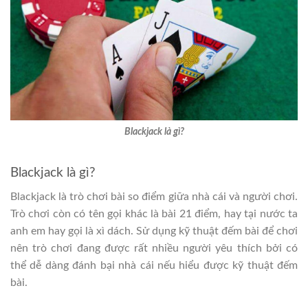
Blackjack là gì?
Blackjack là gì?
Blackjack là trò chơi bài so điểm giữa nhà cái và người chơi.
Trò chơi còn có tên gọi khác là bài 21 điểm, hay tại nước ta
anh em hay gọi là xì dách. Sử dụng kỹ thuật đếm bài để chơi
nên trò chơi đang được rất nhiều người yêu thích bởi có
thể dễ dàng đánh bại nhà cái nếu hiểu được kỹ thuật đếm
bài.