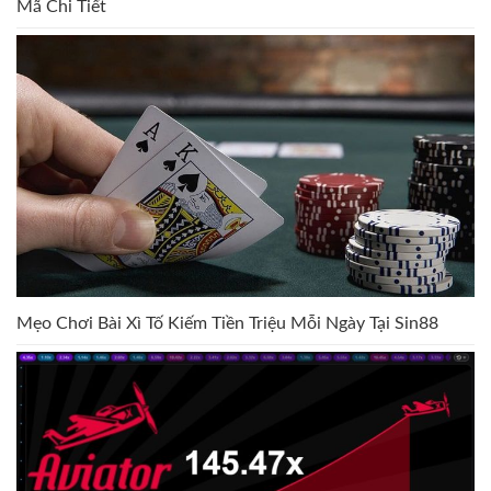
Mã Chi Tiết
Mẹo Chơi Bài Xì Tố Kiếm Tiền Triệu Mỗi Ngày Tại Sin88