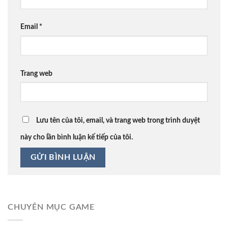
Email
*
Trang web
Lưu tên của tôi, email, và trang web trong trình duyệt
này cho lần bình luận kế tiếp của tôi.
CHUYÊN MỤC GAME