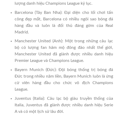
lượng danh hiệu Champions League kỷ lục.
Barcelona (Tây Ban Nha): Đại diện cho lối chơi tấn
công đẹp mắt, Barcelona có nhiều ngôi sao bóng đá
hàng đầu và luôn là đối thủ đáng gờm của Real
Madrid.
Manchester United (Anh): Một trong những câu lạc
bộ có lượng fan hâm mộ đông đảo nhất thế giới,
Manchester United đã giành được nhiều danh hiệu
Premier League và Champions League.
Bayern Munich (Đức): Đội bóng thống trị bóng đá
Đức trong nhiều năm liền, Bayern Munich luôn là ứng
cử viên hàng đầu cho chức vô địch Champions
League.
Juventus (Italia): Câu lạc bộ giàu truyền thống của
Italia, Juventus đã giành được nhiều danh hiệu Serie
A và có một lịch sử lâu đời.