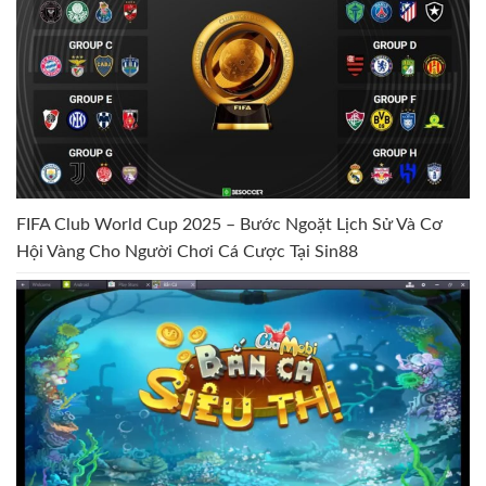
FIFA Club World Cup 2025 – Bước Ngoặt Lịch Sử Và Cơ
Hội Vàng Cho Người Chơi Cá Cược Tại Sin88