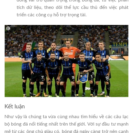
đóng vai trò quan trọng trong bóng đá, từ việc phân
tích dữ liệu, theo dõi thể lực cầu thủ đến việc phát
triển các công cụ hỗ trợ trọng tài.
Kết luận
Như vậy là chúng ta vừa cùng nhau tìm hiểu về các câu lạc
bộ bóng đá nổi tiếng nhất trên thế giới. Với sự đầu tư mạnh
mẽ từ các ông chủ giàu có, bóng đá ngày càng trở nên cạnh