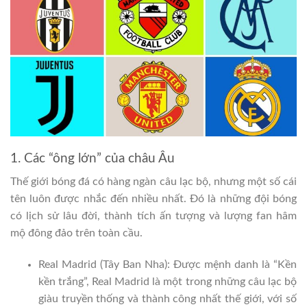
1. Các “ông lớn” của châu Âu
Thế giới bóng đá có hàng ngàn câu lạc bộ, nhưng một số cái
tên luôn được nhắc đến nhiều nhất. Đó là những đội bóng
có lịch sử lâu đời, thành tích ấn tượng và lượng fan hâm
mộ đông đảo trên toàn cầu.
Real Madrid (Tây Ban Nha): Được mệnh danh là “Kền
kền trắng”, Real Madrid là một trong những câu lạc bộ
giàu truyền thống và thành công nhất thế giới, với số