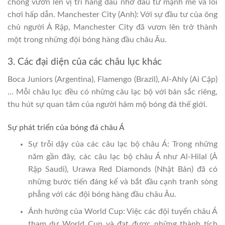
chóng vươn lên vị trí hàng đầu nhờ đầu tư mạnh mẽ và lối
chơi hấp dẫn. Manchester City (Anh): Với sự đầu tư của ông
chủ người Ả Rập, Manchester City đã vươn lên trở thành
một trong những đội bóng hàng đầu châu Âu.
3. Các đại diện của các châu lục khác
Boca Juniors (Argentina), Flamengo (Brazil), Al-Ahly (Ai Cập)
… Mỗi châu lục đều có những câu lạc bộ với bản sắc riêng,
thu hút sự quan tâm của người hâm mộ bóng đá thế giới.
Sự phát triển của bóng đá châu Á
Sự trỗi dậy của các câu lạc bộ châu Á: Trong những
năm gần đây, các câu lạc bộ châu Á như Al-Hilal (Ả
Rập Saudi), Urawa Red Diamonds (Nhật Bản) đã có
những bước tiến đáng kể và bắt đầu cạnh tranh sòng
phẳng với các đội bóng hàng đầu châu Âu.
Ảnh hưởng của World Cup: Việc các đội tuyển châu Á
tham dự World Cup và đạt được những thành tích