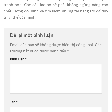
tranh hơn. Các câu lạc bộ sẽ phải không ngừng nâng cao
chất lượng đội hình và tìm kiếm những tài năng trẻ để duy
trì vị thế của mình.
Để lại một bình luận
Email của bạn sẽ không được hiển thị công khai.
Các
trường bắt buộc được đánh dấu
*
Bình luận
*
Tên
*