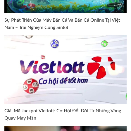
Sự Phát Triển Của Máy Bắn Cá Và Bắn Cá Online Tại Việt
Nam – Trải Nghiệm Cùng Sin88
Giải Mã Jackpot Vietlott: Cơ Hội Đổi Đời Từ Những Vòng
Quay May Mắn