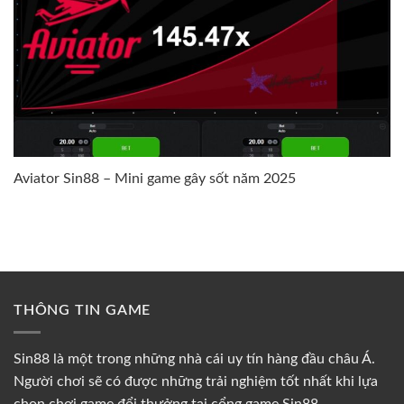
Aviator Sin88 – Mini game gây sốt năm 2025
THÔNG TIN GAME
Sin88 là một trong những nhà cái uy tín hàng đầu châu Á.
Người chơi sẽ có được những trải nghiệm tốt nhất khi lựa