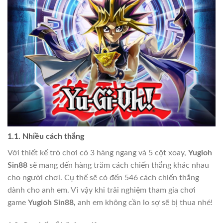
1.1. Nhiều cách thắng
Với thiết kế trò chơi có 3 hàng ngang và 5 cột xoay,
Yugioh
Sin88
sẽ mang đến hàng trăm cách chiến thắng khác nhau
cho người chơi. Cụ thể sẽ có đến 546 cách chiến thắng
dành cho anh em. Vì vậy khi trải nghiệm tham gia chơi
game
Yugioh Sin88,
anh em không cần lo sợ sẽ bị thua nhé!