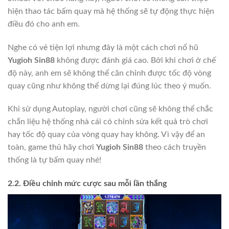
hiện thao tác bấm quay mà hệ thống sẽ tự động thực hiện
điều đó cho anh em.
Nghe có vẻ tiện lợi nhưng đây là một cách chơi nổ hũ
Yugioh Sin88
không được đánh giá cao. Bởi khi chơi ở chế
độ này, anh em sẽ không thể căn chỉnh được tốc độ vòng
quay cũng như không thể dừng lại đúng lúc theo ý muốn.
Khi sử dụng Autoplay, người chơi cũng sẽ không thể chắc
chắn liệu hệ thống nhà cái có chỉnh sửa kết quả trò chơi
hay tốc độ quay của vòng quay hay không. Vì vậy để an
toàn, game thủ hãy chơi
Yugioh Sin88
theo cách truyền
thống là tự bấm quay nhé!
2.2. Điều chỉnh mức cược sau mỗi lần thắng