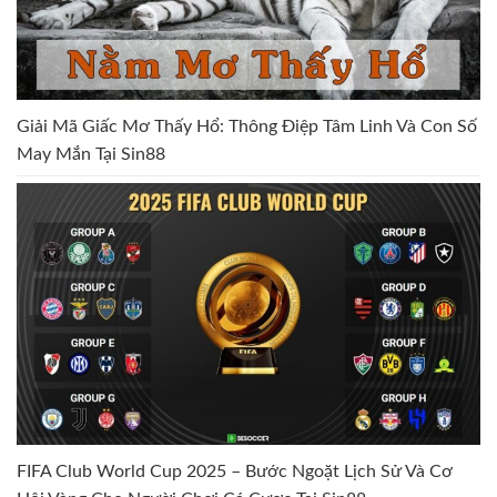
Giải Mã Giấc Mơ Thấy Hổ: Thông Điệp Tâm Linh Và Con Số
May Mắn Tại Sin88
FIFA Club World Cup 2025 – Bước Ngoặt Lịch Sử Và Cơ