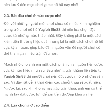
nên lưu ý đến mẹo chơi game nổ hũ này nhé!
2.3. Bắt đầu chơi ở mức cược nhỏ
Đối với những người mới chơi chưa có nhiều kinh nghiệm
trong trò chơi nổ hũ
Yugioh Sin88
thì nên lựa chọn đặt
cược từ những mức thấp nhất. Đây không phải là một cách
kiếm tiền thưởng hiệu quả nhưng lại là một cách chơi nổ hũ
cực kỳ an toàn, giúp bảo đảm nguồn vốn để người chơi có
thể tham gia nhiều trận đấu hơn.
Mách nhỏ cho anh em một cách phân chia nguồn tiền cược
cực kỳ hữu hiệu như sau: Sau những trận thắng liên tiếp tại
Yugioh Sin88
thì người chơi nên đặt cược nhỏ ở những ván
sau. Vì đây rất dễ là thời điểm các chuỗi thua sẽ xuất hiện.
Ngược lại, sau khi không may gặp trận thua, anh em có thể
mạnh tay đặt cược lớn để săn tiền thưởng khủng nhé!
2.4. Lựa chọn giờ cao điểm