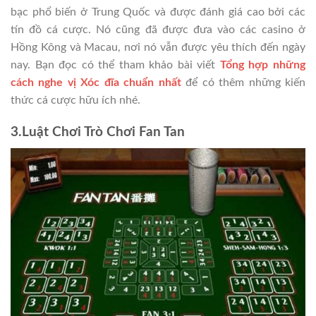
bạc phổ biến ở Trung Quốc và được đánh giá cao bởi các
tín đồ cá cược. Nó cũng đã được đưa vào các casino ở
Hồng Kông và Macau, nơi nó vẫn được yêu thích đến ngày
nay. Bạn đọc có thể tham khảo bài viết
Tổng hợp những
cách nghe vị Xóc đĩa chuẩn nhất
để có thêm những kiến
thức cá cược hữu ích nhé.
3.Luật Chơi Trò Chơi Fan Tan