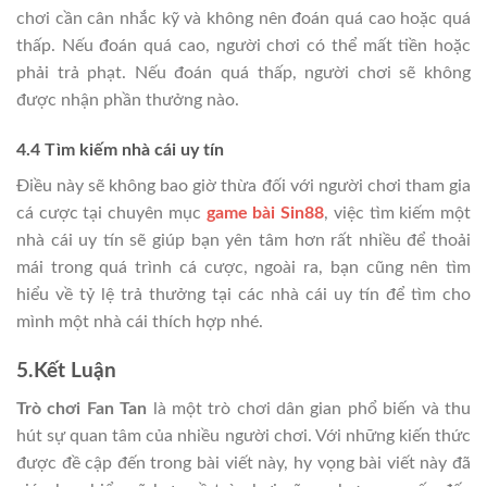
chơi cần cân nhắc kỹ và không nên đoán quá cao hoặc quá
thấp. Nếu đoán quá cao, người chơi có thể mất tiền hoặc
phải trả phạt. Nếu đoán quá thấp, người chơi sẽ không
được nhận phần thưởng nào.
4.4 Tìm kiếm nhà cái uy tín
Điều này sẽ không bao giờ thừa đối với người chơi tham gia
cá cược tại chuyên mục
game bài Sin88
, việc tìm kiếm một
nhà cái uy tín sẽ giúp bạn yên tâm hơn rất nhiều để thoải
mái trong quá trình cá cược, ngoài ra, bạn cũng nên tìm
hiểu về tỷ lệ trả thưởng tại các nhà cái uy tín để tìm cho
mình một nhà cái thích hợp nhé.
5.Kết Luận
Trò chơi Fan Tan
là một trò chơi dân gian phổ biến và thu
hút sự quan tâm của nhiều người chơi. Với những kiến thức
được đề cập đến trong bài viết này, hy vọng bài viết này đã