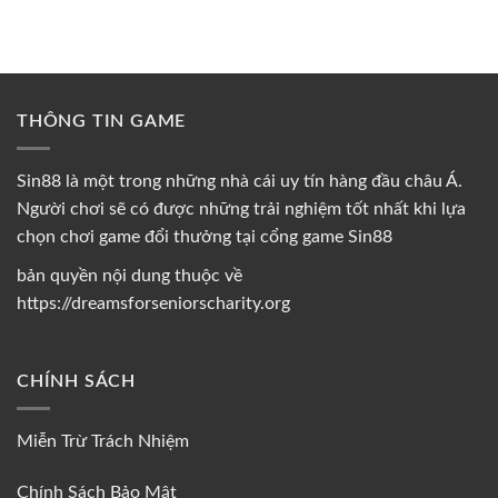
THÔNG TIN GAME
Sin88 là một trong những nhà cái uy tín hàng đầu châu Á.
Người chơi sẽ có được những trải nghiệm tốt nhất khi lựa
chọn chơi game đổi thưởng tại cổng game Sin88
bản quyền nội dung thuộc về
https://dreamsforseniorscharity.org
CHÍNH SÁCH
Miễn Trừ Trách Nhiệm
Chính Sách Bảo Mật