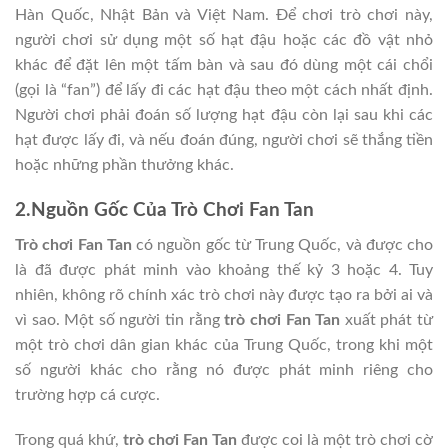
Hàn Quốc, Nhật Bản và Việt Nam. Để chơi trò chơi này,
người chơi sử dụng một số hạt đậu hoặc các đồ vật nhỏ
khác để đặt lên một tấm bàn và sau đó dùng một cái chổi
(gọi là “fan”) để lấy đi các hạt đậu theo một cách nhất định.
Người chơi phải đoán số lượng hạt đậu còn lại sau khi các
hạt được lấy đi, và nếu đoán đúng, người chơi sẽ thắng tiền
hoặc những phần thưởng khác.
2.Nguồn Gốc Của Trò Chơi Fan Tan
Trò chơi Fan Tan
có nguồn gốc từ Trung Quốc, và được cho
là đã được phát minh vào khoảng thế kỷ 3 hoặc 4. Tuy
nhiên, không rõ chính xác trò chơi này được tạo ra bởi ai và
vì sao. Một số người tin rằng
trò chơi Fan Tan
xuất phát từ
một trò chơi dân gian khác của Trung Quốc, trong khi một
số người khác cho rằng nó được phát minh riêng cho
trường hợp cá cược.
Trong quá khứ,
trò chơi Fan Tan
được coi là một trò chơi cờ